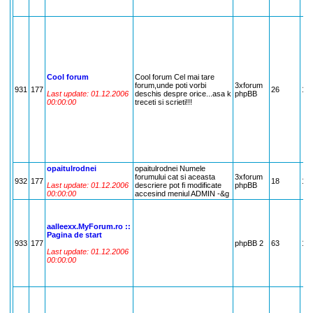
Cool forum
Cool forum Cel mai tare
forum,unde poti vorbi
3xforum
931
177
26
17
Last update: 01.12.2006
deschis despre orice...asa k
phpBB
00:00:00
treceti si scrieti!!!
opaitulrodnei
opaitulrodnei Numele
forumului cat si aceasta
3xforum
932
177
18
17
Last update: 01.12.2006
descriere pot fi modificate
phpBB
00:00:00
accesind meniul ADMIN -&g
aalleexx.MyForum.ro ::
Pagina de start
933
177
phpBB 2
63
17
Last update: 01.12.2006
00:00:00