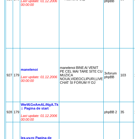
Last update: 01.12.2006
phpBB
00:00:00
manelenoi BINE AI VENIT
manelenoi
PE CEL MAI TARE SITE CU
3xforum
927
179
MUZICA
103
17
Last update: 01.12.2006
phpBB
NOUA,VIDEOCLIPURI,LIVE
00:00:00
CHAT SI FORUM !!! DJ
WwW.GeAmALiNgA.Tk
:: Pagina de start
928
179
phpBB 2
35
17
Last update: 01.12.2006
00:00:00
lex.uv.ro Pagina de