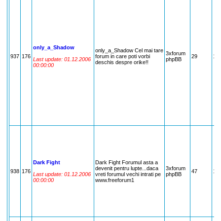
only_a_Shadow
only_a_Shadow Cel mai tare
3xforum
937
176
forum in care poti vorbi
29
17
Last update: 01.12.2006
phpBB
deschis despre orike!!
00:00:00
Dark Fight
Dark Fight Forumul asta a
devenit pentru lupte...daca
3xforum
938
176
47
17
Last update: 01.12.2006
vreti forumul vechi intrati pe
phpBB
00:00:00
www.freeforum1