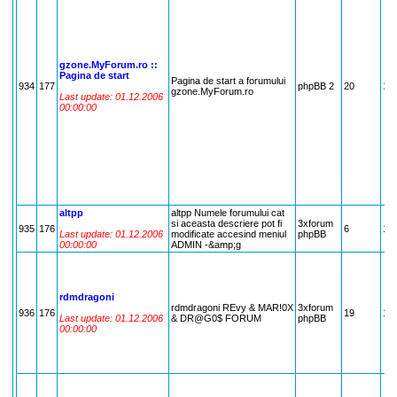
gzone.MyForum.ro ::
Pagina de start
Pagina de start a forumului
934
177
phpBB 2
20
17
gzone.MyForum.ro
Last update: 01.12.2006
00:00:00
altpp
altpp Numele forumului cat
si aceasta descriere pot fi
3xforum
935
176
6
17
Last update: 01.12.2006
modificate accesind meniul
phpBB
00:00:00
ADMIN -&amp;g
rdmdragoni
rdmdragoni REvy & MAR!0X
3xforum
936
176
19
17
Last update: 01.12.2006
& DR@G0$ FORUM
phpBB
00:00:00