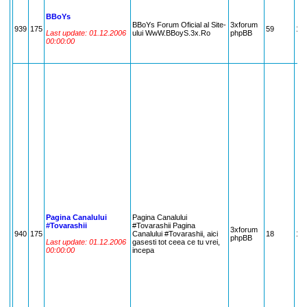
BBoYs
BBoYs Forum Oficial al Site-
3xforum
939
175
59
17
Last update: 01.12.2006
ului WwW.BBoyS.3x.Ro
phpBB
00:00:00
Pagina Canalului
Pagina Canalului
#Tovarashii
#Tovarashii Pagina
3xforum
940
175
Canalului #Tovarashii, aici
18
17
phpBB
Last update: 01.12.2006
gasesti tot ceea ce tu vrei,
00:00:00
incepa