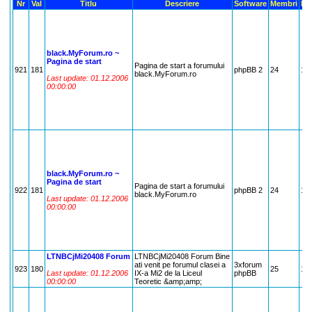
Nr
Val
Titlu
Descriere
Software
Membri
Me
black.MyForum.ro ~
Pagina de start
Pagina de start a forumului
921
181
phpBB 2
24
18
black.MyForum.ro
Last update: 01.12.2006
00:00:00
black.MyForum.ro ~
Pagina de start
Pagina de start a forumului
922
181
phpBB 2
24
18
black.MyForum.ro
Last update: 01.12.2006
00:00:00
LTNBCjMi20408 Forum
LTNBCjMi20408 Forum Bine
ati venit pe forumul clasei a
3xforum
923
180
25
18
Last update: 01.12.2006
IX-a Mi2 de la Liceul
phpBB
00:00:00
Teoretic &amp;amp;