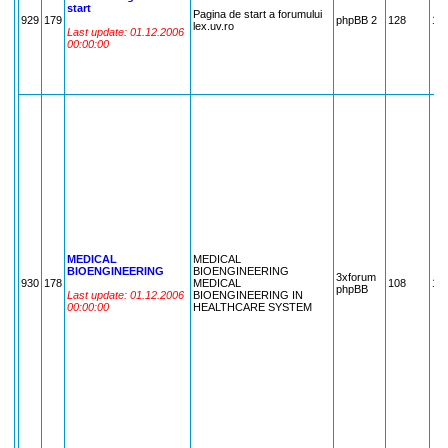
start
Pagina de start a forumului
929
179
phpBB 2
128
17
lex.uv.ro
Last update: 01.12.2006
00:00:00
MEDICAL
MEDICAL
BIOENGINEERING
BIOENGINEERING
3xforum
930
178
MEDICAL
108
17
phpBB
Last update: 01.12.2006
BIOENGINEERING IN
00:00:00
HEALTHCARE SYSTEM