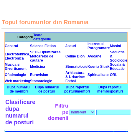
Topul forumurilor din Romania
Toate
Categorii
categoriile
Internet si
General
Science Fiction
Jocuri
Masini
Porogramare
SEO - Optimizarea
Seductie
Electrotehnica,
Motoarelor de
Celine Dion
Avioane
&
Electronica
cautare
Sociologie
Muzica si
Scoala &
Medicina
Stomatologie
Ksenia Sitnik
Divertisment
Educatie
Arhitectura
Oftalmologie
Eurovision
Spiritualitate
ORL
& Urbanism
Web marketing
Stomatologie
Fotbal
Dupa numarul
Dupa numarul
Dupa raportul
Dupa raportul
de membri
de posturi
posturi/membri
membri/posturi
Clasificare
Filtru
dupa
pe
numarul
domenii
de posturi