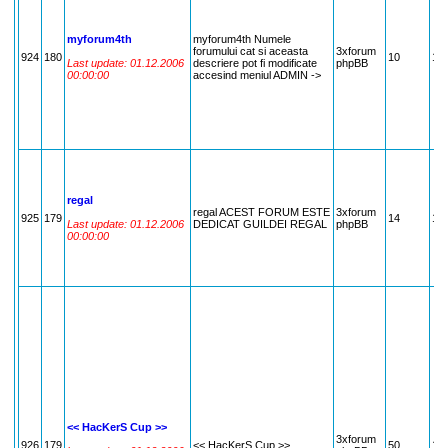
myforum4th
myforum4th Numele
forumului cat si aceasta
3xforum
924
180
10
18
Last update: 01.12.2006
descriere pot fi modificate
phpBB
00:00:00
accesind meniul ADMIN ->
regal
regal ACEST FORUM ESTE
3xforum
925
179
14
17
Last update: 01.12.2006
DEDICAT GUILDEI REGAL
phpBB
00:00:00
<< HacKerS Cup >>
3xforum
926
179
<< HacKerS Cup >>
50
17