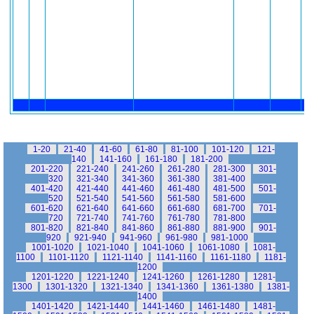
1-20
21-40
41-60
61-80
81-100
101-120
121-
140
141-160
161-180
181-200
201-220
221-240
241-260
261-280
281-300
301-
320
321-340
341-360
361-380
381-400
401-420
421-440
441-460
461-480
481-500
501-
520
521-540
541-560
561-580
581-600
601-620
621-640
641-660
661-680
681-700
701-
720
721-740
741-760
761-780
781-800
801-820
821-840
841-860
861-880
881-900
901-
920
921-940
941-960
961-980
981-1000
1001-1020
1021-1040
1041-1060
1061-1080
1081-
1100
1101-1120
1121-1140
1141-1160
1161-1180
1181-
1200
1201-1220
1221-1240
1241-1260
1261-1280
1281-
1300
1301-1320
1321-1340
1341-1360
1361-1380
1381-
1400
1401-1420
1421-1440
1441-1460
1461-1480
1481-