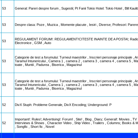
53
General: Pareri despre forum , Sugestii; Pt Fanii Tokio Hotel: Tokio Hotel , Bill Kaul
53
Despre clasa: Poze , Muzica , Momente placute , Iesiri , Diverse; Profesori: Parerea
REGULAMENT FORUM!: REGULAMENT!CITESTE INAINTE DE A POSTA!; Radio ACTiVE
53
Electronice , GSM , Auto
Categorie de test a forumului: Turneul maestrilor , Inscrieri personaje principale , A
53
Taramul Intunericului , Camera 1 , camera 2 , camera 3 , camera 4 , camera 5 , Maestr
toate , Muntii , Padurea , Biserica , Magazinul
Categorie de test a forumului: Turneul maestrilor , Inscrieri personaje principale , A
53
Taramul Intunericului , Camera 1 , camera 2 , camera 3 , camera 4 , camera 5 , Maestr
toate , Muntii , Padurea , Biserica , Magazinul
52
DivX Stuph: Probleme Generale, DivX Encoding; Underground: P
Important!: Rules!; Advertising!: Forum! , Site! , Blog , Diary; General!: Movies , T
52
Interviews & Shows , Character Video , Ship Video , Trailers , Columns; Books & Mov
, Songfic , Short fic , Novel