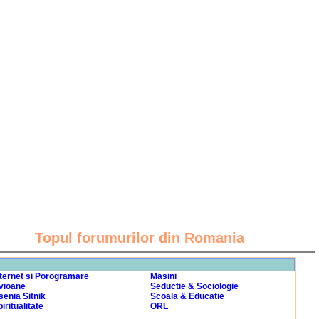
Topul forumurilor din Romania
nternet si Porogramare
Masini
vioane
Seductie & Sociologie
senia Sitnik
Scoala & Educatie
iritualitate
ORL