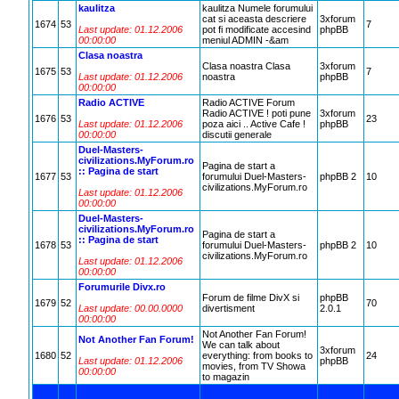
kaulitza
kaulitza Numele forumului
cat si aceasta descriere
3xforum
1674
53
7
Last update: 01.12.2006
pot fi modificate accesind
phpBB
00:00:00
meniul ADMIN -&am
Clasa noastra
Clasa noastra Clasa
3xforum
1675
53
7
Last update: 01.12.2006
noastra
phpBB
00:00:00
Radio ACTIVE
Radio ACTIVE Forum
Radio ACTIVE ! poti pune
3xforum
1676
53
23
Last update: 01.12.2006
poza aici .. Active Cafe !
phpBB
00:00:00
discutii generale
Duel-Masters-
civilizations.MyForum.ro
Pagina de start a
:: Pagina de start
1677
53
forumului Duel-Masters-
phpBB 2
10
civilizations.MyForum.ro
Last update: 01.12.2006
00:00:00
Duel-Masters-
civilizations.MyForum.ro
Pagina de start a
:: Pagina de start
1678
53
forumului Duel-Masters-
phpBB 2
10
civilizations.MyForum.ro
Last update: 01.12.2006
00:00:00
Forumurile Divx.ro
Forum de filme DivX si
phpBB
1679
52
70
Last update: 00.00.0000
divertisment
2.0.1
00:00:00
Not Another Fan Forum!
Not Another Fan Forum!
We can talk about
3xforum
1680
52
everything: from books to
24
Last update: 01.12.2006
phpBB
movies, from TV Showa
00:00:00
to magazin