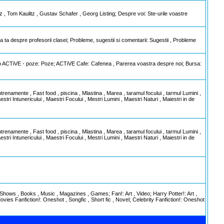
itz , Tom Kaulitz , Gustav Schafer , Georg Listing; Despre voi: Ste-urile voastre
 ta despre profesorii clasei; Probleme, sugestii si comentarii: Sugestii , Probleme
 - poze: Poze; ACTiVE Cafe: Cafenea , Parerea voastra despre noi; Bursa:
ntrenamente , Fast food , piscina , Mlastina , Marea , taramul focului , tarmul Lumini ,
i Intunericului , Maestri Focului , Mestri Lumini , Maestri Naturi , Maiestri in de
ntrenamente , Fast food , piscina , Mlastina , Marea , taramul focului , tarmul Lumini ,
i Intunericului , Maestri Focului , Mestri Lumini , Maestri Naturi , Maiestri in de
V Shows , Books , Music , Magazines , Games; Fan!: Art , Video; Harry Potter!: Art ,
ies Fanfiction!: Oneshot , Songfic , Short fic , Novel; Celebrity Fanfiction!: Oneshot