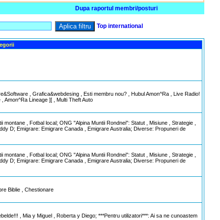
Dupa raportul membri/posturi
Aplica filtru
Top international
egorii
are&Software , Grafica&webdesing , Esti membru nou? , Hubul Amon^Ra , Live Radio!
 , Amon^Ra Lineage ][ , Multi Theft Auto
 montane , Fotbal local; ONG "Alpina Muntii Rondnei": Statut , Misiune , Strategie ,
reddy D; Emigrare: Emigrare Canada , Emigrare Australia; Diverse: Propuneri de
 montane , Fotbal local; ONG "Alpina Muntii Rondnei": Statut , Misiune , Strategie ,
reddy D; Emigrare: Emigrare Canada , Emigrare Australia; Diverse: Propuneri de
re Biblie , Chestionare
elde!!! , Mia y Miguel , Roberta y Diego; ***Pentru utilizatori***: Ai sa ne cunoastem