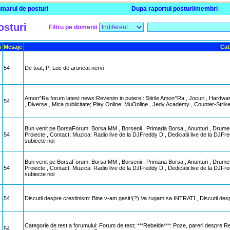
marul de posturi
Dupa raportul posturi/membri
osturi
Filtru pe domenii
i
Mesaje
Cat
54
De toat; P; Loc de aruncat nervi
Amon^Ra forum latest news:Revenim in putere!: Stirile Amon^Ra , Jocuri , Hardw
54
, Diverse , Mica publicitate; Play Online: MuOnline , Jedy Academy , Counter-Strike
Bun venit pe BorsaForum: Borsa MM , Borsenii , Primaria Borsa , Anunturi , Drumetii
54
Proiecte , Contact; Muzica: Radio live de la DJFreddy D , Dedicatii live de la DJF
subiecte noi
Bun venit pe BorsaForum: Borsa MM , Borsenii , Primaria Borsa , Anunturi , Drumetii
54
Proiecte , Contact; Muzica: Radio live de la DJFreddy D , Dedicatii live de la DJF
subiecte noi
54
Discutii despre crestinism: Bine v-am gasit!(?) Va rugam sa INTRATI , Discutii desp
Categorie de test a forumului: Forum de test; ***Rebelde***: Poze, pareri despre Reb
54