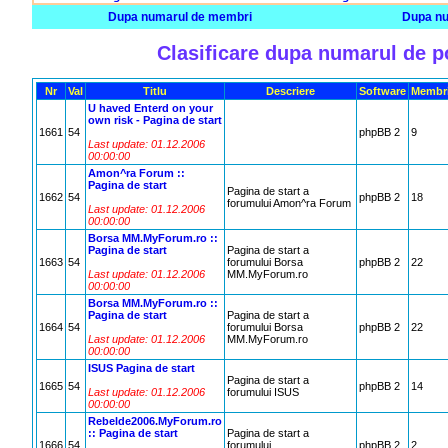
Dupa numarul de membri
Dupa nu
Clasificare dupa numarul de p
Nr
Val
Titlu
Descriere
Software
Membr
U haved Enterd on your
own risk - Pagina de start
1661
54
phpBB 2
9
Last update: 01.12.2006
00:00:00
Amon^ra Forum ::
Pagina de start
Pagina de start a
1662
54
phpBB 2
18
forumului Amon^ra Forum
Last update: 01.12.2006
00:00:00
Borsa MM.MyForum.ro ::
Pagina de start
Pagina de start a
1663
54
forumului Borsa
phpBB 2
22
Last update: 01.12.2006
MM.MyForum.ro
00:00:00
Borsa MM.MyForum.ro ::
Pagina de start
Pagina de start a
1664
54
forumului Borsa
phpBB 2
22
Last update: 01.12.2006
MM.MyForum.ro
00:00:00
ISUS Pagina de start
Pagina de start a
1665
54
phpBB 2
14
Last update: 01.12.2006
forumului ISUS
00:00:00
Rebelde2006.MyForum.ro
:: Pagina de start
Pagina de start a
1666
54
forumului
phpBB 2
2