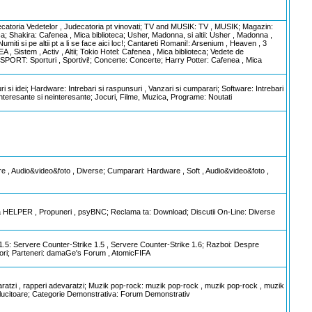
decatoria Vedetelor , Judecatoria pt vinovati; TV and MUSIK: TV , MUSIK; Magazin:
 Shakira: Cafenea , Mica biblioteca; Usher, Madonna, si altii: Usher , Madonna ,
i si pe altii pt a li se face aici loc!; Cantareti Romani!: Arsenium , Heaven , 3
 Sistem , Activ , Altii; Tokio Hotel: Cafenea , Mica biblioteca; Vedete de
; SPORT: Sporturi , Sportivi!; Concerte: Concerte; Harry Potter: Cafenea , Mica
turi si idei; Hardware: Intrebari si raspunsuri , Vanzari si cumparari; Software: Intrebari
i interesante si neinteresante; Jocuri, Filme, Muzica, Programe: Noutati
dware , Audio&video&foto , Diverse; Cumparari: Hardware , Soft , Audio&video&foto ,
er a HELPER , Propuneri , psyBNC; Reclama ta: Download; Discutii On-Line: Diverse
 1.5: Servere Counter-Strike 1.5 , Servere Counter-Strike 1.6; Razboi: Despre
enori; Parteneri: damaGe's Forum , AtomicFIFA
aratzi , rapperi adevaratzi; Muzik pop-rock: muzik pop-rock , muzik pop-rock , muzik
ralucitoare; Categorie Demonstrativa: Forum Demonstrativ