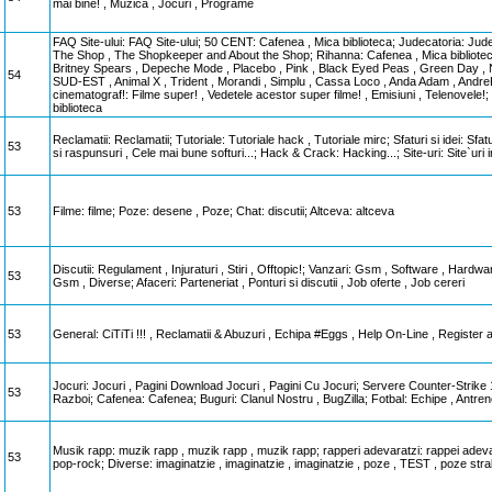
mai bine! , Muzica , Jocuri , Programe
FAQ Site-ului: FAQ Site-ului; 50 CENT: Cafenea , Mica biblioteca; Judecatoria: Ju
The Shop , The Shopkeeper and About the Shop; Rihanna: Cafenea , Mica biblioteca;
Britney Spears , Depeche Mode , Placebo , Pink , Black Eyed Peas , Green Day , Numit
54
SUD-EST , Animal X , Trident , Morandi , Simplu , Cassa Loco , Anda Adam , AndreEA ,
cinematograf!: Filme super! , Vedetele acestor super filme! , Emisiuni , Telenovele!
biblioteca
Reclamatii: Reclamatii; Tutoriale: Tutoriale hack , Tutoriale mirc; Sfaturi si idei: Sfa
53
si raspunsuri , Cele mai bune softuri...; Hack & Crack: Hacking...; Site-uri: Site`ur
53
Filme: filme; Poze: desene , Poze; Chat: discutii; Altceva: altceva
Discutii: Regulament , Injuraturi , Stiri , Offtopic!; Vanzari: Gsm , Software , Har
53
Gsm , Diverse; Afaceri: Parteneriat , Ponturi si discutii , Job oferte , Job cereri
53
General: CiTiTi !!! , Reclamatii & Abuzuri , Echipa #Eggs , Help On-Line , Regist
Jocuri: Jocuri , Pagini Download Jocuri , Pagini Cu Jocuri; Servere Counter-Strike
53
Razboi; Cafenea: Cafenea; Buguri: Clanul Nostru , BugZilla; Fotbal: Echipe , Antr
Musik rapp: muzik rapp , muzik rapp , muzik rapp; rapperi adevaratzi: rappei adev
53
pop-rock; Diverse: imaginatzie , imaginatzie , imaginatzie , poze , TEST , poze st