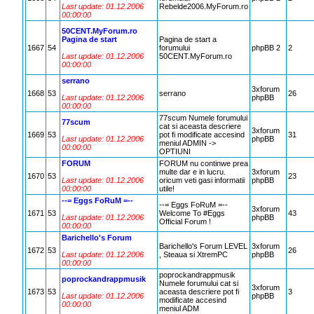
Last update: 01.12.2006
Rebelde2006.MyForum.ro
00:00:00
50CENT.MyForum.ro
Pagina de start
Pagina de start a
1667
54
forumului
phpBB 2
2
Last update: 01.12.2006
50CENT.MyForum.ro
00:00:00
serrano
3xforum
1668
53
serrano
26
Last update: 01.12.2006
phpBB
00:00:00
77scum Numele forumului
77scum
cat si aceasta descriere
3xforum
1669
53
pot fi modificate accesind
31
Last update: 01.12.2006
phpBB
meniul ADMIN ->
00:00:00
OPTIUNI
FORUM
FORUM nu continwe prea
multe dar e in lucru.
3xforum
1670
53
23
Last update: 01.12.2006
oricum veti gasi informatii
phpBB
00:00:00
utile!
--= Eggs FoRuM =--
--= Eggs FoRuM =--
3xforum
1671
53
Welcome To #Eggs
43
Last update: 01.12.2006
phpBB
Official Forum !
00:00:00
Barichello's Forum
Barichello's Forum LEVEL
3xforum
1672
53
26
Last update: 01.12.2006
, Steaua si XtremPC
phpBB
00:00:00
poprockandrappmusik
poprockandrappmusik
Numele forumului cat si
3xforum
1673
53
aceasta descriere pot fi
3
Last update: 01.12.2006
phpBB
modificate accesind
00:00:00
meniul ADM