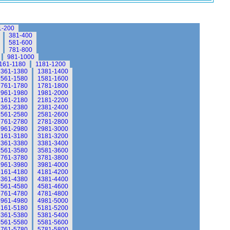
1-200
381-400
581-600
781-800
981-1000
161-1180
1181-1200
1361-1380
1381-1400
1561-1580
1581-1600
1761-1780
1781-1800
1961-1980
1981-2000
2161-2180
2181-2200
2361-2380
2381-2400
2561-2580
2581-2600
2761-2780
2781-2800
2961-2980
2981-3000
3161-3180
3181-3200
3361-3380
3381-3400
3561-3580
3581-3600
3761-3780
3781-3800
3961-3980
3981-4000
4161-4180
4181-4200
4361-4380
4381-4400
4561-4580
4581-4600
4761-4780
4781-4800
4961-4980
4981-5000
5161-5180
5181-5200
5361-5380
5381-5400
5561-5580
5581-5600
5761-5780
5781-5800