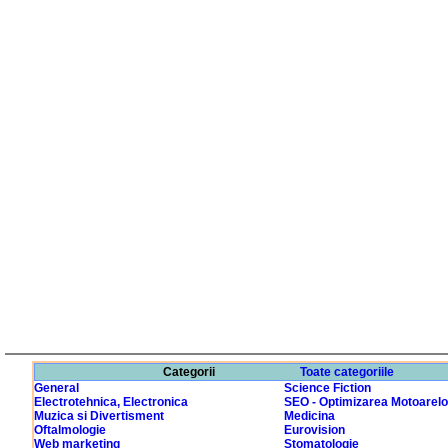
Categorii
Toate categoriile
General
Science Fiction
Electrotehnica, Electronica
SEO - Optimizarea Motoarelo
Muzica si Divertisment
Medicina
Oftalmologie
Eurovision
Web marketing
Stomatologie