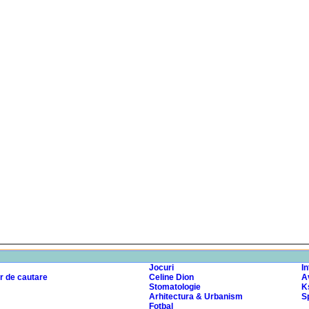
Jocuri
I
r de cautare
Celine Dion
A
Stomatologie
K
Arhitectura & Urbanism
Sp
Fotbal