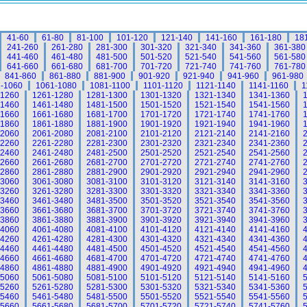
41-60
61-80
81-100
101-120
121-140
141-160
161-180
18
241-260
261-280
281-300
301-320
321-340
341-360
361-380
441-460
461-480
481-500
501-520
521-540
541-560
561-580
641-660
661-680
681-700
701-720
721-740
741-760
761-780
841-860
861-880
881-900
901-920
921-940
941-960
961-980
-1060
1061-1080
1081-1100
1101-1120
1121-1140
1141-1160
1
-1260
1261-1280
1281-1300
1301-1320
1321-1340
1341-1360
-1460
1461-1480
1481-1500
1501-1520
1521-1540
1541-1560
-1660
1661-1680
1681-1700
1701-1720
1721-1740
1741-1760
-1860
1861-1880
1881-1900
1901-1920
1921-1940
1941-1960
-2060
2061-2080
2081-2100
2101-2120
2121-2140
2141-2160
-2260
2261-2280
2281-2300
2301-2320
2321-2340
2341-2360
-2460
2461-2480
2481-2500
2501-2520
2521-2540
2541-2560
-2660
2661-2680
2681-2700
2701-2720
2721-2740
2741-2760
-2860
2861-2880
2881-2900
2901-2920
2921-2940
2941-2960
-3060
3061-3080
3081-3100
3101-3120
3121-3140
3141-3160
-3260
3261-3280
3281-3300
3301-3320
3321-3340
3341-3360
-3460
3461-3480
3481-3500
3501-3520
3521-3540
3541-3560
-3660
3661-3680
3681-3700
3701-3720
3721-3740
3741-3760
-3860
3861-3880
3881-3900
3901-3920
3921-3940
3941-3960
-4060
4061-4080
4081-4100
4101-4120
4121-4140
4141-4160
-4260
4261-4280
4281-4300
4301-4320
4321-4340
4341-4360
-4460
4461-4480
4481-4500
4501-4520
4521-4540
4541-4560
-4660
4661-4680
4681-4700
4701-4720
4721-4740
4741-4760
-4860
4861-4880
4881-4900
4901-4920
4921-4940
4941-4960
-5060
5061-5080
5081-5100
5101-5120
5121-5140
5141-5160
-5260
5261-5280
5281-5300
5301-5320
5321-5340
5341-5360
-5460
5461-5480
5481-5500
5501-5520
5521-5540
5541-5560
-5660
5661-5680
5681-5700
5701-5720
5721-5740
5741-5760