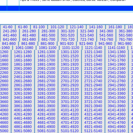
41-60
61-80
81-100
101-120
121-140
141-160
161-180
18
241-260
261-280
281-300
301-320
321-340
341-360
361-380
441-460
461-480
481-500
501-520
521-540
541-560
561-580
641-660
661-680
681-700
701-720
721-740
741-760
761-780
841-860
861-880
881-900
901-920
921-940
941-960
961-980
-1060
1061-1080
1081-1100
1101-1120
1121-1140
1141-1160
1
-1260
1261-1280
1281-1300
1301-1320
1321-1340
1341-1360
-1460
1461-1480
1481-1500
1501-1520
1521-1540
1541-1560
-1660
1661-1680
1681-1700
1701-1720
1721-1740
1741-1760
-1860
1861-1880
1881-1900
1901-1920
1921-1940
1941-1960
-2060
2061-2080
2081-2100
2101-2120
2121-2140
2141-2160
-2260
2261-2280
2281-2300
2301-2320
2321-2340
2341-2360
-2460
2461-2480
2481-2500
2501-2520
2521-2540
2541-2560
-2660
2661-2680
2681-2700
2701-2720
2721-2740
2741-2760
-2860
2861-2880
2881-2900
2901-2920
2921-2940
2941-2960
-3060
3061-3080
3081-3100
3101-3120
3121-3140
3141-3160
-3260
3261-3280
3281-3300
3301-3320
3321-3340
3341-3360
-3460
3461-3480
3481-3500
3501-3520
3521-3540
3541-3560
-3660
3661-3680
3681-3700
3701-3720
3721-3740
3741-3760
-3860
3861-3880
3881-3900
3901-3920
3921-3940
3941-3960
-4060
4061-4080
4081-4100
4101-4120
4121-4140
4141-4160
-4260
4261-4280
4281-4300
4301-4320
4321-4340
4341-4360
-4460
4461-4480
4481-4500
4501-4520
4521-4540
4541-4560
-4660
4661-4680
4681-4700
4701-4720
4721-4740
4741-4760
-4860
4861-4880
4881-4900
4901-4920
4921-4940
4941-4960
-5060
5061-5080
5081-5100
5101-5120
5121-5140
5141-5160