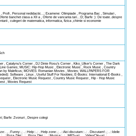
ofe , Profi , Personal nedidactic...; Examene: Olimpiade , Programa Bac , Simulari ,
 Oferte banchet clasa a XII a , Oferte de vancanta tari...:D; Barfe :): De toate..despre
ntarii , culegeri de matematica, informatica, fizica ,chimie si economie
 Sch
er , Catalynu's Corner , DJ Dinte Rosu's Corner , Kiko_Ulker's Corner , The Dark
Line Games; MUSIC: Hip-Hop Music , Electronic Music , Rock Music , Country
sician by Maleficus; MOVIES: Romanian Movies , Movies; WALLPAPERS FOR
d): Software , Linux , Useful Stuff For Noobies; E-Books: International E-Books ,
 Request , Electronic Music Request , Country Music Request , Hip - Hop Music
est , Movies Request
ri; Barfe: Zvonuri , Despre colegi
:. , .:Funny:.; ..::Help::..: .:Help zone:.; ..::Aici discutam::..: .:Discutam!:.; ..::Ideile
; ..::Poza Zilei::..: .:Poza Zilei:.; ..::Muzica::..: .:MP3-uri:. , .:VideoClip-uri:.;