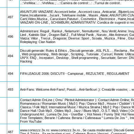
..::VreMea::..: .:VreMea:.; ..::Camera de control::..: .:Turnul de control:.
ANUNTURI VANZARE: Accesorii bebe , Accesorii casa , Anticariat , Bijuterii,ceas
Haine,Incaltaminte , Jucarii , Telefoane mobile , Masini , Altele; ANUNTURI CUMP
497
Carti,Video,Muzica , Carucioare,Patuturi , Cosmetice , Electronice , Haine,Inca
VANZARI ON-LINE , SCHIMBURI; ADMINISTRATIV: Condica de sugestii si recla
Administrare: Reguli , Rankul , Nelamuriri , Nemultumiri , Nou Veniti; Anime: 
Lied , Kaleido Star , Dragon Ball Z , Full Metal Panik , Naruto , Alte Animeuri; 
496
Viatza: Viitor , Trecut , Dragoste; Diverse: Sport , Scoala , Muzica , Filme , G
Roleplaying: Clan Nation
Discutii generale: Rules & Ethics , Discutii generale , ASL PLS... , Reclama , R
, Web programming , Web design , Scripting , Tutoriale , Cursuri; Retele: Utiliz
494
UN*X: FAQ , Incepatori , Desktop , Shell programming , Securitate; Server: D
Hacking
494
FIFA LEAGUE 2006: DISCUTII - Campionat , REZULTATE , REGULAMENT
493
Anti-Fans: Welcome Anti-Fans!; Poezii....Anti-fanficuri ;): Creatziile voastre; .. w
Contact Admin OnLine ( Omu` Plictisit Administrator ): Contact Admin Online; R
Romaneasca / Romanian Music [ Mp3 ]: Pop / Dance Mp3 , House / Clubbin' / E
Clasica / Folk Mp3; International Music / Muzica Straina [ Mp3 ]: Pop / Dance 
493
Dance Hall / Dub Mp3 , Oldies Mp3 , Jazz / Blues Mp3 , O.S.T. Mp3; Video [ On
Underground Art , Lumea De Jos - UserBar -; Hot News / Funny Shit: Hot News /
Free Templates; Berarie / Cafenea: Beraria / Cafeneaua " Lumea De Jos " , Int
From YouTube
www.cortezzz.3x.ro: www.cortezzz.3x.ro , Se cauta moderatori; Discutii General
487
Tips & Tricks , Sa ne laudam si noi , Cafenea; Bursa: Vanzari , Cumparari