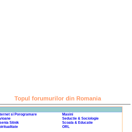
Topul forumurilor din Romania
nternet si Porogramare
Masini
vioane
Seductie & Sociologie
senia Sitnik
Scoala & Educatie
iritualitate
ORL