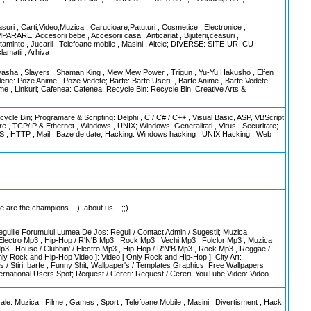
uri , Carti,Video,Muzica , Carucioare,Patuturi , Cosmetice , Electronice ,
ARARE: Accesorii bebe , Accesorii casa , Anticariat , Bijuterii,ceasuri ,
ltaminte , Jucarii , Telefoane mobile , Masini , Altele; DIVERSE: SITE-URI CU
matii , Arhiva
Inuyasha , Slayers , Shaman King , Mew Mew Power , Trigun , Yu-Yu Hakusho , Elfen
Galerie: Poze Anime , Poze Vedete; Barfe: Barfe Useri! , Barfe Anime , Barfe Vedete;
lume , Linkuri; Cafenea: Cafenea; Recycle Bin: Recycle Bin; Creative Arts &
ecycle Bin; Programare & Scripting: Delphi , C / C# / C++ , Visual Basic, ASP, VBScript
are , TCP/IP & Ethernet , Windows , UNIX; Windows: Generalitati , Virus , Securitate;
NS , HTTP , Mail , Baze de date; Hacking: Windows hacking , UNIX Hacking , Web
e are the champions...;): about us .. ;;)
egulile Forumului Lumea De Jos: Reguli / Contact Admin / Sugestii; Muzica
lectro Mp3 , Hip-Hop / R'N'B Mp3 , Rock Mp3 , Vechi Mp3 , Folclor Mp3 , Muzica
Mp3 , House / Clubbin' / Electro Mp3 , Hip-Hop / R'N'B Mp3 , Rock Mp3 , Reggae /
ly Rock and Hip-Hop Video ]: Video [ Only Rock and Hip-Hop ]; City Art:
 Stiri, barfe , Funny Shit; Wallpaper's / Templates Graphics: Free Wallpapers ,
ernational Users Spot; Request / Cereri: Request / Cereri; YouTube Video: Video
e: Muzica , Filme , Games , Sport , Telefoane Mobile , Masini , Divertisment , Hack,