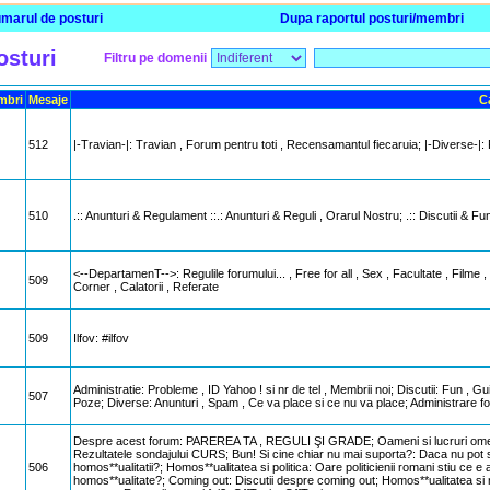
marul de posturi
Dupa raportul posturi/membri
osturi
Filtru pe domenii
mbri
Mesaje
C
512
|-Travian-|: Travian , Forum pentru toti , Recensamantul fiecaruia; |-Diverse-|: 
510
.:: Anunturi & Regulament ::.: Anunturi & Reguli , Orarul Nostru; .:: Discutii & Fun :
<--DepartamenT-->: Regulile forumului... , Free for all , Sex , Facultate , Filme
509
Corner , Calatorii , Referate
509
Ilfov: #ilfov
Administratie: Probleme , ID Yahoo ! si nr de tel , Membrii noi; Discutii: Fun , Gu
507
Poze; Diverse: Anunturi , Spam , Ce va place si ce nu va place; Administrare fo
Despre acest forum: PAREREA TA , REGULI ŞI GRADE; Oameni si lucruri omenesti: D
Rezultatele sondajului CURS; Bun! Si cine chiar nu mai suporta?: Daca nu pot sa-
506
homos**ualitatii?; Homos**ualitatea si politica: Oare politicienii romani stiu ce
homos**ualitate?; Coming out: Discutii despre coming out; Homos**ualitatea si r