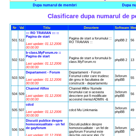
Dupa numarul de membri
Dupa nu
Clasificare dupa numarul de p
Nr
Val
Titlu
Descriere
Software
Me
::: RO TRAVIAN ::: ::
Pagina de start
Pagina de start a forumului :::
501
512
phpBB 2
56
RO TRAVIAN :::
Last update: 01.12.2006
00:00:00
b-class.MyForum.ro ::
Pagina de start
Pagina de start a forumului b-
502
510
phpBB 2
13
class.MyForum.ro
Last update: 01.12.2006
00:00:00
Departament - Forum
Departament - Forum
Forumul celor care trudesc
3xforum
503
509
55
Last update: 01.12.2006
din greu in facultatea de
phpBB
00:00:00
constructii - departamentu
Channel #ilfov
Channel #ilfov Numele
forumului cat si aceasta
3xforum
504
509
56
Last update: 01.12.2006
descriere pot fi modificate
phpBB
00:00:00
accesind meniul ADMIN -&
cdcd
3xforum
505
507
cdcd Mu Linkmania
49
Last update: 01.12.2006
phpBB
00:00:00
Discutii publice despre
homosexualitate - un fel
Discutii publice despre
de gayforum
homosexualitate - un fel de
3xforum
506
506
60
gayforum Forumul este
phpBB
Last update: 01.12.2006
deschis oricaror idei. Or