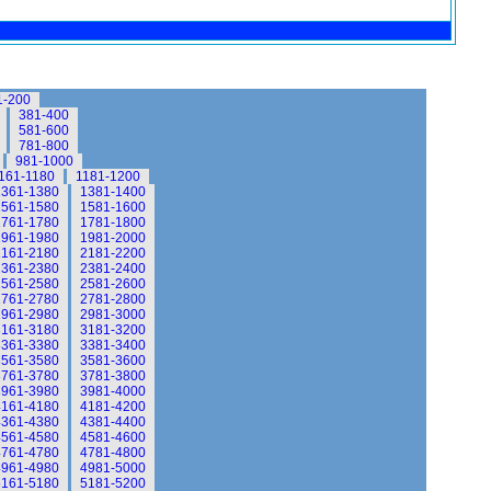
1-200
381-400
581-600
781-800
981-1000
161-1180
1181-1200
1361-1380
1381-1400
1561-1580
1581-1600
1761-1780
1781-1800
1961-1980
1981-2000
2161-2180
2181-2200
2361-2380
2381-2400
2561-2580
2581-2600
2761-2780
2781-2800
2961-2980
2981-3000
3161-3180
3181-3200
3361-3380
3381-3400
3561-3580
3581-3600
3761-3780
3781-3800
3961-3980
3981-4000
4161-4180
4181-4200
4361-4380
4381-4400
4561-4580
4581-4600
4761-4780
4781-4800
4961-4980
4981-5000
5161-5180
5181-5200