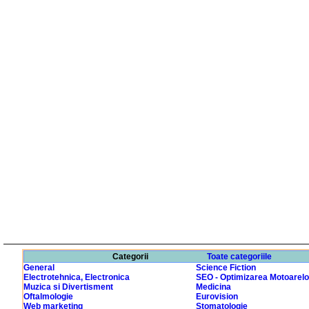
Categorii
Toate categoriile
General
Science Fiction
Electrotehnica, Electronica
SEO - Optimizarea Motoarelo
Muzica si Divertisment
Medicina
Oftalmologie
Eurovision
Web marketing
Stomatologie