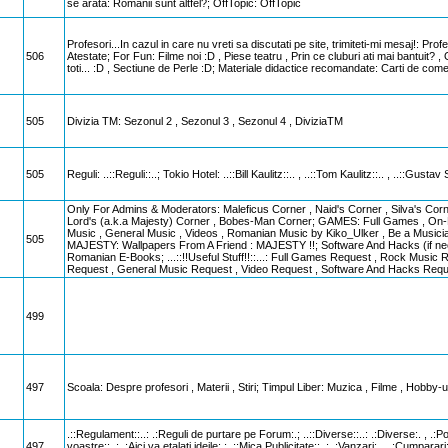
se arata: Romanii sunt altfel?; OffTopic: OffTopic
Profesori...In cazul in care nu vreti sa discutati pe site, trimiteti-mi mesaj!: Pr
506
Atestate; For Fun: Filme noi :D , Piese teatru , Prin ce cluburi ati mai bantuit? ,
toti... :D , Sectiune de Perle :D; Materiale didactice recomandate: Carti de come
505
Divizia TM: Sezonul 2 , Sezonul 3 , Sezonul 4 , DiviziaTM
505
Reguli: ..::Reguli::..; Tokio Hotel: ..::Bill Kaulitz::.. , ..::Tom Kaulitz::.. , ..::Gustav
Only For Admins & Moderators: Maleficus Corner , Naid's Corner , Silva's Corn
Lord's (a.k.a Majesty) Corner , Bobes-Man Corner; GAMES: Full Games , On-
Music , General Music , Videos , Romanian Music by Kiko_Ulker , Be a Mu
505
MAJESTY: Wallpapers From A Friend : MAJESTY !!; Software And Hacks (if neede
Romanian E-Books; ...::!!Useful Stuff!!::...: Full Games Request , Rock Music
Request , General Music Request , Video Request , Software And Hacks Requ
499
497
Scoala: Despre profesori , Materii , Stiri; Timpul Liber: Muzica , Filme , Hobby-u
.::Regulament::..: .:Reguli de purtare pe Forum:.; ..::Diverse::..: .:Diverse:. , .:Poze
497
voastre::..: .:Aici va etalati ideile:.; .::Mica Publicitate::..: .:Vanzari:. , .:Cumparari:.