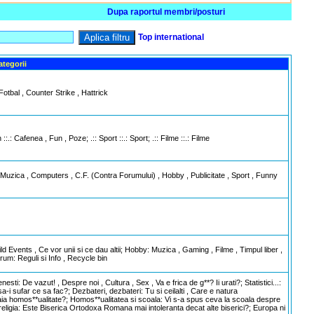
Dupa raportul membri/posturi
Aplica filtru
Top international
ategorii
Fotbal , Counter Strike , Hattrick
:.: Cafenea , Fun , Poze; .:: Sport ::.: Sport; .:: Filme ::.: Filme
 , Muzica , Computers , C.F. (Contra Forumului) , Hobby , Publicitate , Sport , Funny
ild Events , Ce vor unii si ce dau altii; Hobby: Muzica , Gaming , Filme , Timpul liber ,
rum: Reguli si Info , Recycle bin
e vazut! , Despre noi , Cultura , Sex , Va e frica de g**? Ii urati?; Statistici...:
i sufar ce sa fac?; Dezbateri, dezbateri: Tu si ceilalti , Care e natura
 e aia homos**ualitate?; Homos**ualitatea si scoala: Vi s-a spus ceva la scoala despre
eligia: Este Biserica Ortodoxa Romana mai intoleranta decat alte biserici?; Europa ni