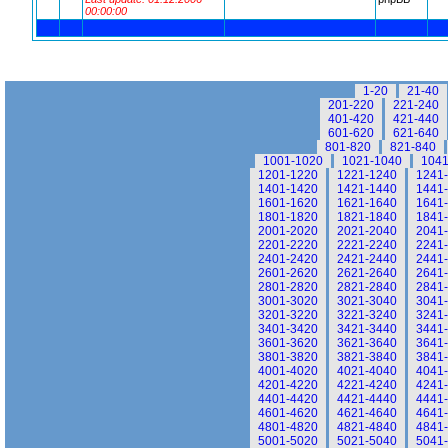
00:00:00
1-20
21-40
201-220
221-240
401-420
421-440
601-620
621-640
801-820
821-840
1001-1020
1021-1040
1041
1201-1220
1221-1240
1241
1401-1420
1421-1440
1441
1601-1620
1621-1640
1641
1801-1820
1821-1840
1841
2001-2020
2021-2040
2041
2201-2220
2221-2240
2241
2401-2420
2421-2440
2441
2601-2620
2621-2640
2641
2801-2820
2821-2840
2841
3001-3020
3021-3040
3041
3201-3220
3221-3240
3241
3401-3420
3421-3440
3441
3601-3620
3621-3640
3641
3801-3820
3821-3840
3841
4001-4020
4021-4040
4041
4201-4220
4221-4240
4241
4401-4420
4421-4440
4441
4601-4620
4621-4640
4641
4801-4820
4821-4840
4841
5001-5020
5021-5040
5041