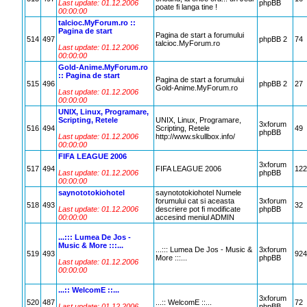
Last update: 01.12.2006
phpBB
poate fi langa tine !
00:00:00
talcioc.MyForum.ro ::
Pagina de start
Pagina de start a forumului
514
497
phpBB 2
74
talcioc.MyForum.ro
Last update: 01.12.2006
00:00:00
Gold-Anime.MyForum.ro
:: Pagina de start
Pagina de start a forumului
515
496
phpBB 2
27
Gold-Anime.MyForum.ro
Last update: 01.12.2006
00:00:00
UNIX, Linux, Programare,
Scripting, Retele
UNIX, Linux, Programare,
3xforum
516
494
Scripting, Retele
49
phpBB
Last update: 01.12.2006
http://www.skullbox.info/
00:00:00
FIFA LEAGUE 2006
3xforum
517
494
FIFA LEAGUE 2006
122
Last update: 01.12.2006
phpBB
00:00:00
saynototokiohotel
saynototokiohotel Numele
forumului cat si aceasta
3xforum
518
493
32
Last update: 01.12.2006
descriere pot fi modificate
phpBB
00:00:00
accesind meniul ADMIN
...::: Lumea De Jos -
Music & More :::...
...::: Lumea De Jos - Music &
3xforum
519
493
924
More :::...
phpBB
Last update: 01.12.2006
00:00:00
...:: WelcomE ::...
3xforum
520
487
...:: WelcomE ::...
72
Last update: 01.12.2006
phpBB