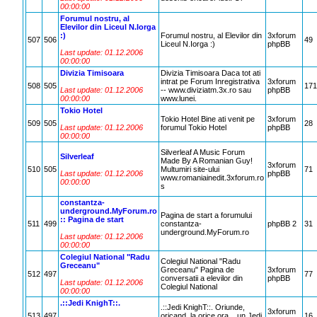
00:00:00
Forumul nostru, al
Elevilor din Liceul N.Iorga
:)
Forumul nostru, al Elevilor din
3xforum
507
506
49
Liceul N.Iorga :)
phpBB
Last update: 01.12.2006
00:00:00
Divizia Timisoara
Divizia Timisoara Daca tot ati
intrat pe Forum Inregistrativa
3xforum
508
505
171
Last update: 01.12.2006
-- www.diviziatm.3x.ro sau
phpBB
00:00:00
www.lunei.
Tokio Hotel
Tokio Hotel Bine ati venit pe
3xforum
509
505
28
Last update: 01.12.2006
forumul Tokio Hotel
phpBB
00:00:00
Silverleaf A Music Forum
Silverleaf
Made By A Romanian Guy!
3xforum
510
505
Multumiri site-ului
71
Last update: 01.12.2006
phpBB
www.romaniainedit.3xforum.ro
00:00:00
s
constantza-
underground.MyForum.ro
Pagina de start a forumului
:: Pagina de start
511
499
constantza-
phpBB 2
31
underground.MyForum.ro
Last update: 01.12.2006
00:00:00
Colegiul National "Radu
Colegiul National "Radu
Greceanu"
Greceanu" Pagina de
3xforum
512
497
77
conversatii a elevilor din
phpBB
Last update: 01.12.2006
Colegiul National
00:00:00
.::Jedi KnighT::.
.::Jedi KnighT::. Oriunde,
3xforum
513
497
oricand, la orice ora... un Jedi
16