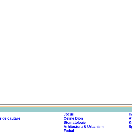
Jocuri
I
r de cautare
Celine Dion
A
Stomatologie
K
Arhitectura & Urbanism
Sp
Fotbal