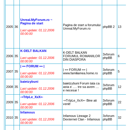
Unreal.MyForum.ro ~
Pagina de start
Pagina de start a forumului
2005
36
phpBB 2
13
Unreal.MyForum.ro
Last update: 01.12.2006
00:00:00
K-DELT BALKAN
K-DELT BALKAN
3xforum
2006
35
FORUMUL ROMANIILOR
6
Last update: 01.12.2006
phpBB
DIN DIASPORA
00:00:00
| == FORUM == |
| == FORUM == |
3xforum
2007
35
5
Last update: 01.12.2006
www.familiamea.home.ro
phpBB
00:00:00
baietzybuni
baietzybuni Forum tata ca
3xforum
2008
35
asta e ..... tre sa avem ....
12
Last update: 01.12.2006
phpBB
e necesar !
00:00:00
-=TrIpLe_XxX=-
-=TrIpLe_XxX=- Bine ati
3xforum
2009
35
22
Last update: 01.12.2006
venit!
phpBB
00:00:00
Infamous
Infamous Lineage 2
3xforum
2010
35
32
Last update: 01.12.2006
Dexternet Clan - Infamous
phpBB
00:00:00