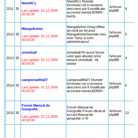
Need4Cs Numele
Need4Cs
forumului cat si aceasta
3xforum
2011
35
descriere pot fi modificate
9
Last update: 01.12.2006
phpBB
accesind meniul ADMIN -
00:00:00
&amp
MangaAnime Ohayo!Bine
MangaAnime
ati venit pe forumul
3xforum
2012
35
MangaAnime!Numele meu
5
Last update: 01.12.2006
phpBB
este Tamy si sunt
00:00:00
administratorul
streetball
streetball Pe acest forum
vetzi gasi absolut orice
3xforum
2013
35
4
Last update: 01.12.2006
despre streetball...Va
phpBB
00:00:00
astept
campionatfifa07
campionatfifa07 Numele
forumului cat si aceasta
3xforum
2014
35
6
Last update: 01.12.2006
descriere pot fi modificate
phpBB
00:00:00
accesind meniul ADMIN -
Forum Manual de
Forum Manual de
Geografie
Geografie Forum oficial al
3xforum
2015
35
13
lucrarii Manual de
phpBB
Last update: 01.12.2006
geografie cl XI
00:00:00