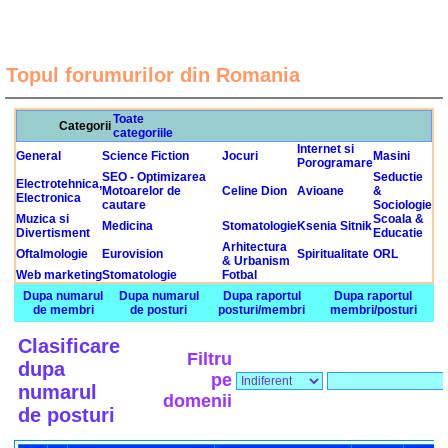
Topul forumurilor din Romania
Toate
Categorii
categoriile
Internet si
General
Science Fiction
Jocuri
Masini
Porogramare
SEO - Optimizarea
Seductie
Electrotehnica,
Motoarelor de
Celine Dion
Avioane
&
Electronica
cautare
Sociologie
Muzica si
Scoala &
Medicina
Stomatologie
Ksenia Sitnik
Divertisment
Educatie
Arhitectura
Oftalmologie
Eurovision
Spiritualitate
ORL
& Urbanism
Web marketing
Stomatologie
Fotbal
Dupa numarul
Dupa numarul
Dupa raportul
Dupa raportul
de membri
de posturi
posturi/membri
membri/posturi
Clasificare
Filtru
dupa
pe
numarul
domenii
de posturi