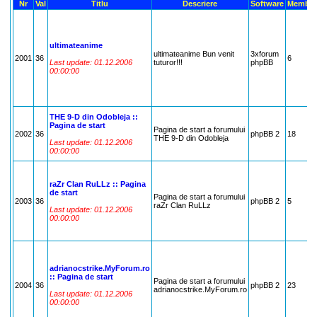
Nr
Val
Titlu
Descriere
Software
Membri
ultimateanime
ultimateanime Bun venit
3xforum
2001
36
6
Last update: 01.12.2006
tuturor!!!
phpBB
00:00:00
THE 9-D din Odobleja ::
Pagina de start
Pagina de start a forumului
2002
36
phpBB 2
18
THE 9-D din Odobleja
Last update: 01.12.2006
00:00:00
raZr Clan RuLLz :: Pagina
de start
Pagina de start a forumului
2003
36
phpBB 2
5
raZr Clan RuLLz
Last update: 01.12.2006
00:00:00
adrianocstrike.MyForum.ro
:: Pagina de start
Pagina de start a forumului
2004
36
phpBB 2
23
adrianocstrike.MyForum.ro
Last update: 01.12.2006
00:00:00