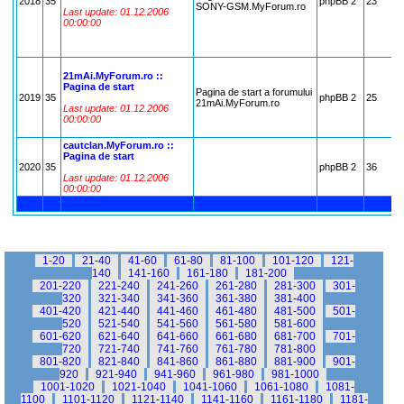
2018
35
phpBB 2
23
SONY-GSM.MyForum.ro
Last update: 01.12.2006
00:00:00
21mAi.MyForum.ro ::
Pagina de start
Pagina de start a forumului
2019
35
phpBB 2
25
21mAi.MyForum.ro
Last update: 01.12.2006
00:00:00
cautclan.MyForum.ro ::
Pagina de start
2020
35
phpBB 2
36
Last update: 01.12.2006
00:00:00
1-20
21-40
41-60
61-80
81-100
101-120
121-
140
141-160
161-180
181-200
201-220
221-240
241-260
261-280
281-300
301-
320
321-340
341-360
361-380
381-400
401-420
421-440
441-460
461-480
481-500
501-
520
521-540
541-560
561-580
581-600
601-620
621-640
641-660
661-680
681-700
701-
720
721-740
741-760
761-780
781-800
801-820
821-840
841-860
861-880
881-900
901-
920
921-940
941-960
961-980
981-1000
1001-1020
1021-1040
1041-1060
1061-1080
1081-
1100
1101-1120
1121-1140
1141-1160
1161-1180
1181-