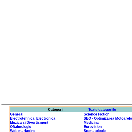
Categorii
Toate categoriile
General
Science Fiction
Electrotehnica, Electronica
SEO - Optimizarea Motoarelo
Muzica si Divertisment
Medicina
Oftalmologie
Eurovision
Web marketing
Stomatologie