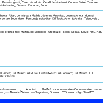
, Pareri/sugestii , Cereri de admin , Ce aU facut adminii; Counter Strike: Tutoriale ,
rubleshooting; Diverse: Reclame , Jocuri
ihaela , Alice , domnisoara Matilda , doamna Veronica , doamna Aneta , domnul
ersonaje Secundare , Personaje episodice; Off Topic: Actori & Actrite , Telenovele ,
tii la ordinea zilei; Muzica :)): Manele:(( , Alte muzici , Rock; Scoala: SoMeThInG HaS
mes; Full Music: Full Music; Full Software: Full Software; Full Movies: Full
th BitTorrent
ul serverului::.. , ...:::Anunturi:::...; GaMeS: >>counter-strike>Counter-strike , >>mu-
- , ----Aberatia Zilei---- , ----Sugesti----; Downlad: ***Downlad cFg - SteaM***