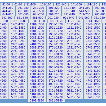
41-60
61-80
81-100
101-120
121-140
141-160
161-180
18
241-260
261-280
281-300
301-320
321-340
341-360
361-380
441-460
461-480
481-500
501-520
521-540
541-560
561-580
641-660
661-680
681-700
701-720
721-740
741-760
761-780
841-860
861-880
881-900
901-920
921-940
941-960
961-980
-1060
1061-1080
1081-1100
1101-1120
1121-1140
1141-1160
1
-1260
1261-1280
1281-1300
1301-1320
1321-1340
1341-1360
-1460
1461-1480
1481-1500
1501-1520
1521-1540
1541-1560
-1660
1661-1680
1681-1700
1701-1720
1721-1740
1741-1760
-1860
1861-1880
1881-1900
1901-1920
1921-1940
1941-1960
-2060
2061-2080
2081-2100
2101-2120
2121-2140
2141-2160
-2260
2261-2280
2281-2300
2301-2320
2321-2340
2341-2360
-2460
2461-2480
2481-2500
2501-2520
2521-2540
2541-2560
-2660
2661-2680
2681-2700
2701-2720
2721-2740
2741-2760
-2860
2861-2880
2881-2900
2901-2920
2921-2940
2941-2960
-3060
3061-3080
3081-3100
3101-3120
3121-3140
3141-3160
-3260
3261-3280
3281-3300
3301-3320
3321-3340
3341-3360
-3460
3461-3480
3481-3500
3501-3520
3521-3540
3541-3560
-3660
3661-3680
3681-3700
3701-3720
3721-3740
3741-3760
-3860
3861-3880
3881-3900
3901-3920
3921-3940
3941-3960
-4060
4061-4080
4081-4100
4101-4120
4121-4140
4141-4160
-4260
4261-4280
4281-4300
4301-4320
4321-4340
4341-4360
-4460
4461-4480
4481-4500
4501-4520
4521-4540
4541-4560
-4660
4661-4680
4681-4700
4701-4720
4721-4740
4741-4760
-4860
4861-4880
4881-4900
4901-4920
4921-4940
4941-4960
-5060
5061-5080
5081-5100
5101-5120
5121-5140
5141-5160
-5260
5261-5280
5281-5300
5301-5320
5321-5340
5341-5360
-5460
5461-5480
5481-5500
5501-5520
5521-5540
5541-5560
-5660
5661-5680
5681-5700
5701-5720
5721-5740
5741-5760
5801-5820
5821-5840