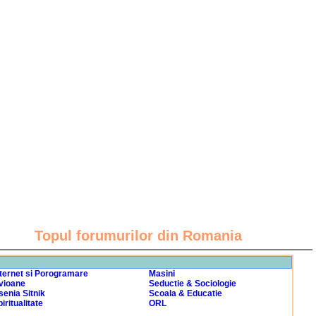
Topul forumurilor din Romania
nternet si Porogramare
Masini
vioane
Seductie & Sociologie
senia Sitnik
Scoala & Educatie
iritualitate
ORL