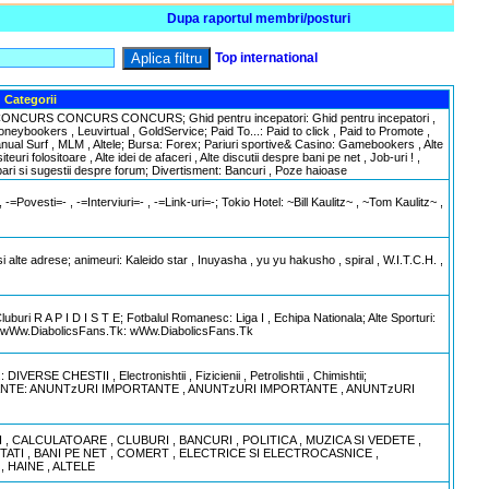
Dupa raportul membri/posturi
Aplica filtru
Top international
Categorii
URS CONCURS CONCURS; Ghid pentru incepatori: Ghid pentru incepatori ,
oneybookers , Leuvirtual , GoldService; Paid To...: Paid to click , Paid to Promote ,
nual Surf , MLM , Altele; Bursa: Forex; Pariuri sportive& Casino: Gamebookers , Alte
euri folositoare , Alte idei de afaceri , Alte discutii despre bani pe net , Job-uri ! ,
ebari si sugestii despre forum; Divertisment: Bancuri , Poze haioase
=Povesti=- , -=Interviuri=- , -=Link-uri=-; Tokio Hotel: ~Bill Kaulitz~ , ~Tom Kaulitz~ ,
si alte adrese; animeuri: Kaleido star , Inuyasha , yu yu hakusho , spiral , W.I.T.C.H. ,
Cluburi R A P I D I S T E; Fotbalul Romanesc: Liga I , Echipa Nationala; Alte Sporturi:
IT; wWw.DiabolicsFans.Tk: wWw.DiabolicsFans.Tk
 DIVERSE CHESTII , Electronishtii , Fizicienii , Petrolishtii , Chimishtii;
PORTANTE: ANUNTzURI IMPORTANTE , ANUNTzURI IMPORTANTE , ANUNTzURI
I , CALCULATOARE , CLUBURI , BANCURI , POLITICA , MUZICA SI VEDETE ,
ATI , BANI PE NET , COMERT , ELECTRICE SI ELECTROCASNICE ,
 HAINE , ALTELE