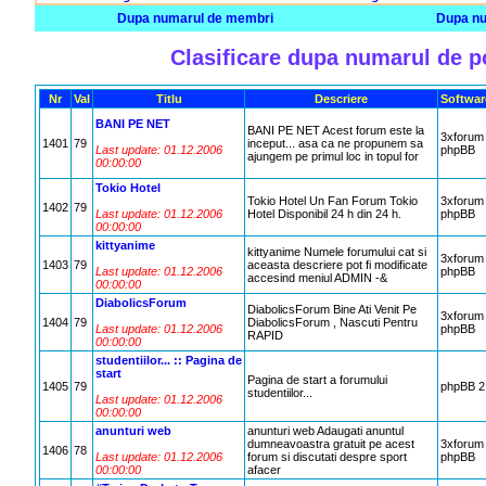
Dupa numarul de membri
Dupa nu
Clasificare dupa numarul de p
Nr
Val
Titlu
Descriere
Softwar
BANI PE NET
BANI PE NET Acest forum este la
3xforum
1401
79
inceput... asa ca ne propunem sa
Last update: 01.12.2006
phpBB
ajungem pe primul loc in topul for
00:00:00
Tokio Hotel
Tokio Hotel Un Fan Forum Tokio
3xforum
1402
79
Last update: 01.12.2006
Hotel Disponibil 24 h din 24 h.
phpBB
00:00:00
kittyanime
kittyanime Numele forumului cat si
3xforum
1403
79
aceasta descriere pot fi modificate
Last update: 01.12.2006
phpBB
accesind meniul ADMIN -&
00:00:00
DiabolicsForum
DiabolicsForum Bine Ati Venit Pe
3xforum
1404
79
DiabolicsForum , Nascuti Pentru
Last update: 01.12.2006
phpBB
RAPID
00:00:00
studentiilor... :: Pagina de
start
Pagina de start a forumului
1405
79
phpBB 2
studentiilor...
Last update: 01.12.2006
00:00:00
anunturi web
anunturi web Adaugati anuntul
dumneavoastra gratuit pe acest
3xforum
1406
78
Last update: 01.12.2006
forum si discutati despre sport
phpBB
00:00:00
afacer