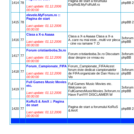
Pagina de start a forumului
1414
78
phpBB 2
ExpRe$.MyFoRuM.ro
Last update: 01.12.2006
00:00:00
elevele.MyForum.ro ::
Pagina de start
1415
78
phpBB 2
Last update: 01.12.2006
00:00:00
Clasa a X-a Aaaaa
Clasa a X-a Aaaaa Clasa a X-a
3xforum
1416
77
A..care nu mai este...multi vor pleca
Last update: 01.12.2006
phpBB
- cine va ramane ? :D
00:00:00
Forum cristianboba.3x.ro
Forum cristianboba.3x.ro Discutam
3xforum
1417
77
Last update: 01.12.2006
doar despre ce vreau eu
phpBB
00:00:00
Forum_Campionate_FIFA
Forum_Campionate_FIFA Acest
forum este dedicat campionatelor
3xforum
1418
77
Last update: 01.12.2006
de FIFA organizate de Dan Hosu si
phpBB
00:00:00
Vio
Full Games Music Movies
Full Games Music Movies etc.
etc.
Welcome on
3xforum
1419
77
FullGamesMusicMovies.3xforum.ro
phpBB
Last update: 01.12.2006
Have Fun!!!!!! DISCLAIMER:W
00:00:00
KoRuS & AmX :: Pagina
de start
Pagina de start a forumului KoRuS
1420
77
phpBB 2
& AmX
Last update: 01.12.2006
00:00:00