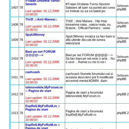
#Traian Drobeta-Turnu-
Severin
#Traian Drobeta-Turnu-Severin
3xforum
1407
78
Salutare all sper sa puneti aici ceea
phpBB
Last update: 01.12.2006
ce trebuie nu sa va bateti joc
00:00:00
Thi3f .::Anti-Manea::.
Thi3f .::Anti-Manea::. Hip-Hop
3xforum
1408
78
inseamna viata...viatza reala..nu
Last update: 01.12.2006
phpBB
fictiune.. Official Partners : www
00:00:00
Spyk3Money
Spyk3Money invatza sa faci bani si
3xforum
1409
78
afla ultimile discutii din lumea
Last update: 01.12.2006
phpBB
televiziunii
00:00:00
Bani pe net FORUM
@@@@--->
Bani pe net FORUM @@@@--->
3xforum
1410
78
Sa faci bani pe net este o arta .. Nu
phpBB
Last update: 01.12.2006
e usor .. Ramai cu noi si vei i
00:00:00
cashcash
cashcash Numele forumului cat si
3xforum
1411
78
aceasta descriere pot fi modificate
Last update: 01.12.2006
phpBB
accesind meniul ADMIN -&am
00:00:00
telenovelele.MyForum.ro
:: Pagina de start
Pagina de start a forumului
1412
78
phpBB 2
telenovelele.MyForum.ro
Last update: 01.12.2006
00:00:00
ExpRe$.MyFoRuM.ro ::
Pagina de start
Pagina de start a forumului
1413
78
phpBB 2
ExpRe$.MyFoRuM.ro
Last update: 01.12.2006
00:00:00
ExpRe$.MyFoRuM.ro ::
Pagina de start