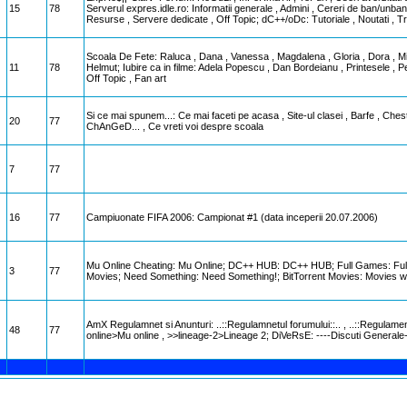
15
78
Serverul expres.idle.ro: Informatii generale , Admini , Cereri de ban/unban 
Resurse , Servere dedicate , Off Topic; dC++/oDc: Tutoriale , Noutati , T
Scoala De Fete: Raluca , Dana , Vanessa , Magdalena , Gloria , Dora , M
11
78
Helmut; Iubire ca in filme: Adela Popescu , Dan Bordeianu , Printesele , P
Off Topic , Fan art
Si ce mai spunem...: Ce mai faceti pe acasa , Site-ul clasei , Barfe , Ches
20
77
ChAnGeD... , Ce vreti voi despre scoala
7
77
16
77
Campiuonate FIFA 2006: Campionat #1 (data inceperii 20.07.2006)
Mu Online Cheating: Mu Online; DC++ HUB: DC++ HUB; Full Games: Full Ga
3
77
Movies; Need Something: Need Something!; BitTorrent Movies: Movies wi
AmX Regulamnet si Anunturi: ..::Regulamnetul forumului::.. , ..::Regulament
48
77
online>Mu online , >>lineage-2>Lineage 2; DiVeRsE: ----Discuti Generale---