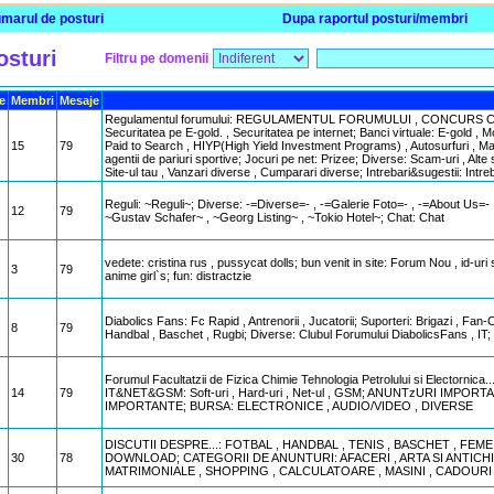
marul de posturi
Dupa raportul posturi/membri
osturi
Filtru pe domenii
e
Membri
Mesaje
Regulamentul forumului: REGULAMENTUL FORUMULUI , CONCURS CONC
Securitatea pe E-gold. , Securitatea pe internet; Banci virtuale: E-gold , M
15
79
Paid to Search , HIYP(High Yield Investment Programs) , Autosurfuri , Ma
agentii de pariuri sportive; Jocuri pe net: Prizee; Diverse: Scam-uri , Alte sit
Site-ul tau , Vanzari diverse , Cumparari diverse; Intrebari&sugestii: Intr
Reguli: ~Reguli~; Diverse: -=Diverse=- , -=Galerie Foto=- , -=About Us=- , -
12
79
~Gustav Schafer~ , ~Georg Listing~ , ~Tokio Hotel~; Chat: Chat
vedete: cristina rus , pussycat dolls; bun venit in site: Forum Nou , id-uri 
3
79
anime girl`s; fun: distractzie
Diabolics Fans: Fc Rapid , Antrenorii , Jucatorii; Suporteri: Brigazi , Fan-
8
79
Handbal , Baschet , Rugbi; Diverse: Clubul Forumului DiabolicsFans , 
Forumul Facultatzii de Fizica Chimie Tehnologia Petrolului si Electornica...:
14
79
IT&NET&GSM: Soft-uri , Hard-uri , Net-ul , GSM; ANUNTzURI IM
IMPORTANTE; BURSA: ELECTRONICE , AUDIO/VIDEO , DIVERSE
DISCUTII DESPRE...: FOTBAL , HANDBAL , TENIS , BASCHET , FEME
30
78
DOWNLOAD; CATEGORII DE ANUNTURI: AFACERI , ARTA SI ANTICHIT
MATRIMONIALE , SHOPPING , CALCULATOARE , MASINI , CADOURI ,