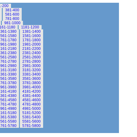
1-200
381-400
581-600
781-800
981-1000
161-1180
1181-1200
1361-1380
1381-1400
1561-1580
1581-1600
1761-1780
1781-1800
1961-1980
1981-2000
2161-2180
2181-2200
2361-2380
2381-2400
2561-2580
2581-2600
2761-2780
2781-2800
2961-2980
2981-3000
3161-3180
3181-3200
3361-3380
3381-3400
3561-3580
3581-3600
3761-3780
3781-3800
3961-3980
3981-4000
4161-4180
4181-4200
4361-4380
4381-4400
4561-4580
4581-4600
4761-4780
4781-4800
4961-4980
4981-5000
5161-5180
5181-5200
5361-5380
5381-5400
5561-5580
5581-5600
5761-5780
5781-5800