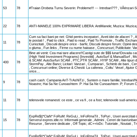
53
78
#Traian Drobeta Turnu Severin: Probleme!!! --- Intrebari??? , VÃ¢nzari-Sch
22
78
ANTI-MANELE 100% EXPRIMARE LIBERA: AntiManele; Muzica: Muzica; Calc
Cum sa faci bani pe net: Ghid pentru incepatori , Aveti idei de afaceri ? , 
le postati ! , Paid to click , Paid to read , Paid To Promote , Traffic Excha
11
78
Curiozitati , Discutii despre orice - barfe; Discutii despre forum: Opinii
o gluma , Fun links , Firme cu nume haioase , Concursuri; Publicitate: Van
Bine ati venit: Cea mai tare afacere!!Castigi sute de $$$ lunar!Dovada castig
(High Yield Investment Programs) [Investitii] , AutoSurf & ManualSurf , M
& SCAM: AutoSurfuri SCAM , PTC,PTR SCAM , HYIP SCAM , Alte tipuri de
400
78
StormPay , Alte Banci; Licitari: Vanzari , Cumparari , Schimb de bani , Ce
, Concursuri online; Diverse & Chestii: La cafenea , Coltu` Vesel , Ajutor 
orice....
cash cash: Campania AnT-TrAsNiTzi , Suntem o mare familie; Intrebari/Nel
9
78
Noastre; Hai Sa Ne Cunoashtem :P: Hai Sa Ne Cunoashtem :P; Forum C
11
78
telenovele romanesti: ce este , ce va fi , ce a fost; telenovele sud-americ
ExpRe$||*ClaN* FoRuM: ReGuLi , InFoRmaTiI , ToPuri , Useri averzitati &
15
78
Serverul expres.idle.ro: Informatii generale , Admini , Cereri de ban/unban 
Resurse , Servere dedicate , Off Topic; dC++/oDc: Tutoriale , Noutati , T
ExpRe$||*ClaN* FoRuM: ReGuLi , InFoRmaTiI , ToPuri , Useri averzitati &