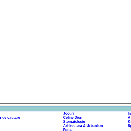
Jocuri
I
r de cautare
Celine Dion
A
Stomatologie
K
Arhitectura & Urbanism
Sp
Fotbal