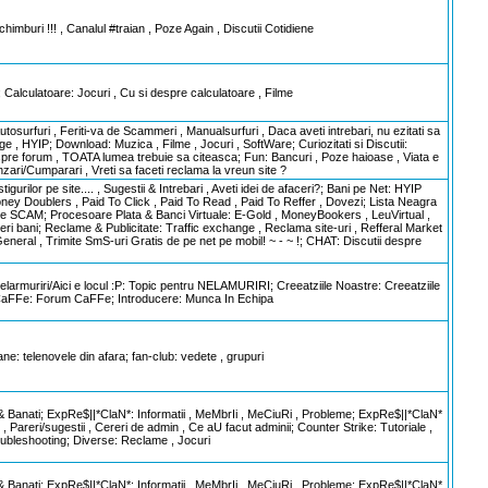
imburi !!! , Canalul #traian , Poze Again , Discutii Cotidiene
ulatoare: Jocuri , Cu si despre calculatoare , Filme
Autosurfuri , Feriti-va de Scammeri , Manualsurfuri , Daca aveti intrebari, nu ezitati sa
nge , HYIP; Download: Muzica , Filme , Jocuri , SoftWare; Curiozitati si Discutii:
 despre forum , TOATA lumea trebuie sa citeasca; Fun: Bancuri , Poze haioase , Viata e
zari/Cumparari , Vreti sa faceti reclama la vreun site ?
urilor pe site.... , Sugestii & Intrebari , Aveti idei de afaceri?; Bani pe Net: HYIP
oney Doublers , Paid To Click , Paid To Read , Paid To Reffer , Dovezi; Lista Neagra
 SCAM; Procesoare Plata & Banci Virtuale: E-Gold , MoneyBookers , LeuVirtual ,
reri bani; Reclame & Publicitate: Traffic exchange , Reclama site-uri , Refferal Market
General , Trimite SmS-uri Gratis de pe net pe mobil! ~ - ~ !; CHAT: Discutii despre
armuriri/Aici e locul :P: Topic pentru NELAMURIRI; Creeatziile Noastre: Creeatziile
aFFe: Forum CaFFe; Introducere: Munca In Echipa
ane: telenovele din afara; fan-club: vedete , grupuri
 Banati; ExpRe$||*ClaN*: Informatii , MeMbrIi , MeCiuRi , Probleme; ExpRe$||*ClaN*
, Pareri/sugestii , Cereri de admin , Ce aU facut adminii; Counter Strike: Tutoriale ,
rubleshooting; Diverse: Reclame , Jocuri
 Banati; ExpRe$||*ClaN*: Informatii , MeMbrIi , MeCiuRi , Probleme; ExpRe$||*ClaN*