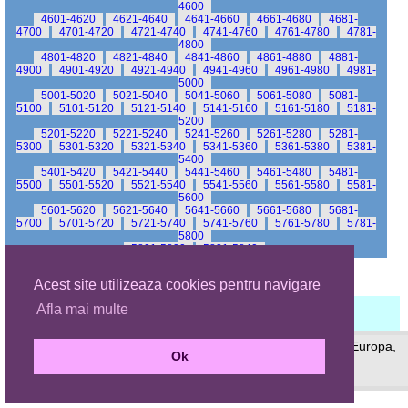
4600
4601-4620
4621-4640
4641-4660
4661-4680
4681-
4700
4701-4720
4721-4740
4741-4760
4761-4780
4781-
4800
4801-4820
4821-4840
4841-4860
4861-4880
4881-
4900
4901-4920
4921-4940
4941-4960
4961-4980
4981-
5000
5001-5020
5021-5040
5041-5060
5061-5080
5081-
5100
5101-5120
5121-5140
5141-5160
5161-5180
5181-
5200
5201-5220
5221-5240
5241-5260
5261-5280
5281-
5300
5301-5320
5321-5340
5341-5360
5361-5380
5381-
5400
5401-5420
5421-5440
5441-5460
5461-5480
5481-
5500
5501-5520
5521-5540
5541-5560
5561-5580
5581-
5600
5601-5620
5621-5640
5641-5660
5661-5680
5681-
5700
5701-5720
5721-5740
5741-5760
5761-5780
5781-
5800
5801-5820
5821-5840
Acest site utilizeaza cookies pentru navigare
Afla mai multe
© 1999 - 2026 (site) © 2002 - 2026 (pagina) Dan Mihaiu, Europa,
Ok
Romania
Privacy policy
Main site