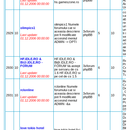
Last update:
phpBB
Admin
hs.gameszone.ro
01.12.2006 00:00:00
Admin
Unb
confi
care 
abuz
recl
olimpics1 Numele
un a
olimpics1
forumului cat si
unba
aceasta descriere
3xforum
2929
10
5
10
ti sa
Last update:
pot fi modificate
phpBB
serve
01.12.2006 00:00:00
accesind meniul
admin
ADMIN -> OPTI
ches
aici 
fie c
simp
HF.IDLE.RO &
HF.IDLE.RO &
Recla
Bl@.IDLE.RO -
Bl@.IDLE.RO -
Propu
FORUM
FORUM Va astept
3xforum
2930
10
6
10
Cerer
pe servaru de cs
phpBB
News 
Last update:
1.6 HF.IDLE.RO si
Tutor
01.12.2006 00:00:00
pe cel de cs 1.5
Recl
Cate
rclonline Numele
Demo
rclonline
forumului cat si
, Cha
aceasta descriere
3xforum
2931
10
6
10
Pontu
Last update:
pot fi modificate
phpBB
azi 
01.12.2006 00:00:00
accesind meniul
Pontu
ADMIN -&a
pari
03.O
Diver
Daunl
game
Diver
love tokio hotel
Bill:
love tokio hotel Aci