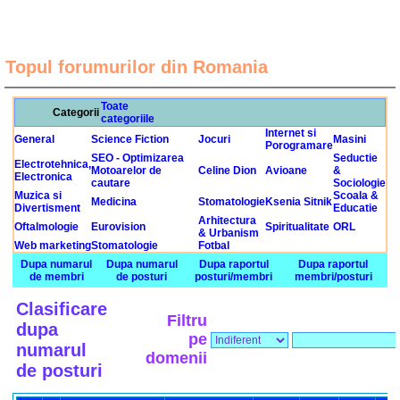
Topul forumurilor din Romania
Toate
Categorii
categoriile
Internet si
General
Science Fiction
Jocuri
Masini
Porogramare
SEO - Optimizarea
Seductie
Electrotehnica,
Motoarelor de
Celine Dion
Avioane
&
Electronica
cautare
Sociologie
Muzica si
Scoala &
Medicina
Stomatologie
Ksenia Sitnik
Divertisment
Educatie
Arhitectura
Oftalmologie
Eurovision
Spiritualitate
ORL
& Urbanism
Web marketing
Stomatologie
Fotbal
Dupa numarul
Dupa numarul
Dupa raportul
Dupa raportul
de membri
de posturi
posturi/membri
membri/posturi
Clasificare
Filtru
dupa
pe
numarul
domenii
de posturi