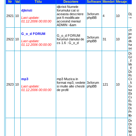
Nr
Val
Titlu
Descriere
Software
Membri
Mesaje
djkristi Numele
djkristi
forumului cat si
aceasta descriere
3xforum
DjKri
2921
10
4
10
Last update:
pot fi modificate
phpBB
-==F
01.12.2006 00:00:00
accesind meniul
ADMIN -&am
chat
G_o_d FORUM
jocuri
G_o_d FORUM
3xforum
prog
2922
10
forumul clanului de
31
10
Last update:
phpBB
diver
cs 1.6 : G_o_d
01.12.2006 00:00:00
harti 
serv
Discl
GNU 
, Re
Muzic
, Blu
Disc
Roma
mp3
mp3 Muzica in
Clasi
format mp3, vedete
3xforum
, Man
2923
10
121
10
Last update:
si multe alte chestii
phpBB
Grec
01.12.2006 00:00:00
de profil
turce
Elect
Cerbu
Eurov
Nouta
Doar 
Propu
liber
Desp
Drive
Soft
Muzic
Jocur