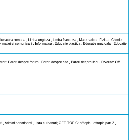
literatura romana , Limba engleza , Limba franceza , Matematica , Fizica , Chimie ,
formatiei si comunicarii , Informatica , Educatie plastica , Educatie muzicala , Educatie
eri: Pareri despre forum , Pareri despre site , Pareri despre liceu; Diverse: Off
, Admini sanctioanti , Lista cu banuri; OFF-TOPIC: offtopic , offtopic part 2 ,