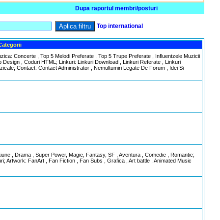
Dupa raportul membri/posturi
Aplica filtru
Top international
Categorii
ica: Concerte , Top 5 Melodi Preferate , Top 5 Trupe Preferate , Influentzele Muzicii
esign , Coduri HTML; Linkuri: Linkuri Download , Linkuri Referate , Linkuri
zicale; Contact: Contact Administrator , Nemultumiri Legate De Forum , Idei Si
tiune , Drama , Super Power, Magie, Fantasy, SF , Aventura , Comedie , Romantic;
ri; Artwork: FanArt , Fan Fiction , Fan Subs , Grafica , Art battle , Animated Music