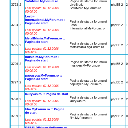
SatuMare.MyForum.ro
Pagina de start a forumului
3793
2
LiveErotic
phpBB 2
2
Last update: 01.12.2006
SatuMare.MyForum.ro
00:00:00
Lesbi-
International.MyForum.ro ::
Pagina de start a forumului
Pagina de start
3794
2
Lesbi-
phpBB 2
1
International.MyForum.ro
Last update: 01.12.2006
00:00:00
MetallMania.MyForum.ro ::
Pagina de start
Pagina de start a forumului
3795
2
phpBB 2
7
MetallMania.MyForum.ro
Last update: 01.12.2006
00:00:00
music-m.MyForum.ro ::
Pagina de start
Pagina de start a forumului
3796
2
phpBB 2
0
music-m.MyForum.ro
Last update: 01.12.2006
00:00:00
papusyca.MyForum.ro ::
Pagina de start
Pagina de start a forumului
3797
2
phpBB 2
4
papusyca.MyForum.ro
Last update: 01.12.2006
00:00:00
laurykas.ro :: Pagina de start
Pagina de start a forumului
3798
2
phpBB 2
2
Last update: 01.12.2006
laurykas.ro
00:00:00
film.MyForum.ro :: Pagina
de start
Pagina de start a forumului
3799
2
phpBB 2
0
film.MyForum.ro
Last update: 01.12.2006
00:00:00
REBELDE4ever.MyForum.ro