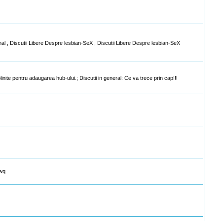
al , Discutii Libere Despre lesbian-SeX , Discutii Libere Despre lesbian-SeX
inite pentru adaugarea hub-ului.; Discutii in general: Ce va trece prin cap!!!
dwq