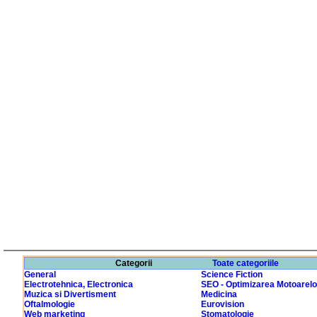
Categorii
Toate categoriile
General
Science Fiction
Electrotehnica, Electronica
SEO - Optimizarea Motoarelo
Muzica si Divertisment
Medicina
Oftalmologie
Eurovision
Web marketing
Stomatologie