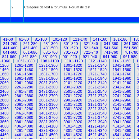
2
Categorie de test a forumului: Forum de test
41-60
61-80
81-100
101-120
121-140
141-160
161-180
18
241-260
261-280
281-300
301-320
321-340
341-360
361-380
441-460
461-480
481-500
501-520
521-540
541-560
561-580
641-660
661-680
681-700
701-720
721-740
741-760
761-780
841-860
861-880
881-900
901-920
921-940
941-960
961-980
-1060
1061-1080
1081-1100
1101-1120
1121-1140
1141-1160
1
-1260
1261-1280
1281-1300
1301-1320
1321-1340
1341-1360
-1460
1461-1480
1481-1500
1501-1520
1521-1540
1541-1560
-1660
1661-1680
1681-1700
1701-1720
1721-1740
1741-1760
-1860
1861-1880
1881-1900
1901-1920
1921-1940
1941-1960
-2060
2061-2080
2081-2100
2101-2120
2121-2140
2141-2160
-2260
2261-2280
2281-2300
2301-2320
2321-2340
2341-2360
-2460
2461-2480
2481-2500
2501-2520
2521-2540
2541-2560
-2660
2661-2680
2681-2700
2701-2720
2721-2740
2741-2760
-2860
2861-2880
2881-2900
2901-2920
2921-2940
2941-2960
-3060
3061-3080
3081-3100
3101-3120
3121-3140
3141-3160
-3260
3261-3280
3281-3300
3301-3320
3321-3340
3341-3360
-3460
3461-3480
3481-3500
3501-3520
3521-3540
3541-3560
-3660
3661-3680
3681-3700
3701-3720
3721-3740
3741-3760
-3860
3861-3880
3881-3900
3901-3920
3921-3940
3941-3960
-4060
4061-4080
4081-4100
4101-4120
4121-4140
4141-4160
-4260
4261-4280
4281-4300
4301-4320
4321-4340
4341-4360
-4460
4461-4480
4481-4500
4501-4520
4521-4540
4541-4560