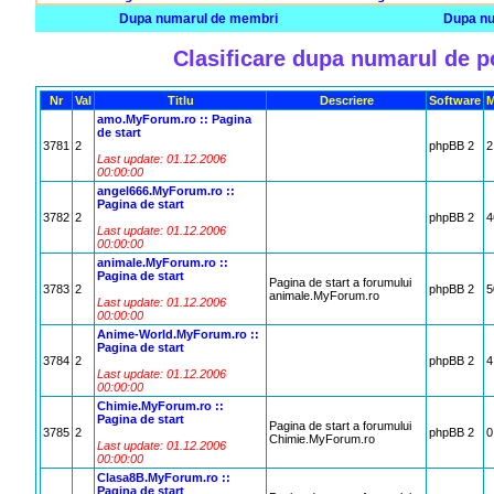
Dupa numarul de membri
Dupa nu
Clasificare dupa numarul de p
Nr
Val
Titlu
Descriere
Software
M
amo.MyForum.ro :: Pagina
de start
3781
2
phpBB 2
2
Last update: 01.12.2006
00:00:00
angel666.MyForum.ro ::
Pagina de start
3782
2
phpBB 2
4
Last update: 01.12.2006
00:00:00
animale.MyForum.ro ::
Pagina de start
Pagina de start a forumului
3783
2
phpBB 2
5
animale.MyForum.ro
Last update: 01.12.2006
00:00:00
Anime-World.MyForum.ro ::
Pagina de start
3784
2
phpBB 2
4
Last update: 01.12.2006
00:00:00
Chimie.MyForum.ro ::
Pagina de start
Pagina de start a forumului
3785
2
phpBB 2
0
Chimie.MyForum.ro
Last update: 01.12.2006
00:00:00
Clasa8B.MyForum.ro ::
Pagina de start