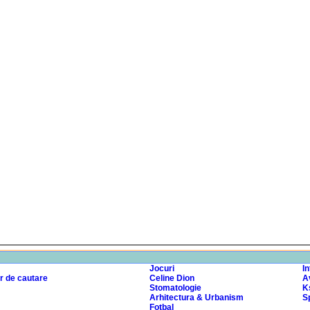
Jocuri
I
r de cautare
Celine Dion
A
Stomatologie
K
Arhitectura & Urbanism
Sp
Fotbal