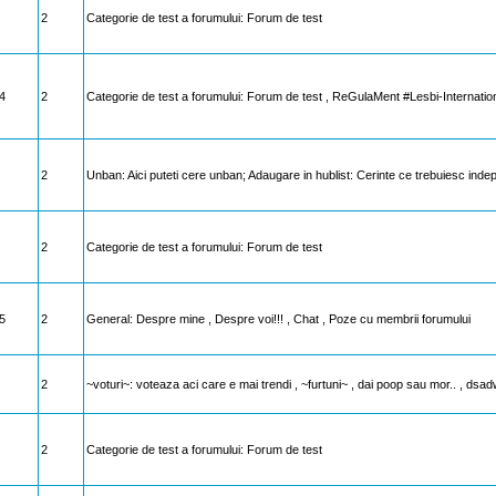
2
Categorie de test a forumului: Forum de test
4
2
Categorie de test a forumului: Forum de test , ReGulaMent #Lesbi-Internation
2
Unban: Aici puteti cere unban; Adaugare in hublist: Cerinte ce trebuiesc indepl
2
Categorie de test a forumului: Forum de test
5
2
General: Despre mine , Despre voi!!! , Chat , Poze cu membrii forumului
2
~voturi~: voteaza aci care e mai trendi , ~furtuni~ , dai poop sau mor.. , dsa
2
Categorie de test a forumului: Forum de test