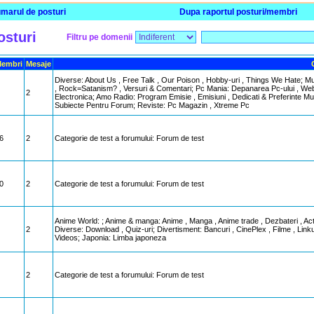
marul de posturi
Dupa raportul posturi/membri
osturi
Filtru pe domenii
embri
Mesaje
Diverse: About Us , Free Talk , Our Poison , Hobby-uri , Things We Hate; Muz
, Rock=Satanism? , Versuri & Comentari; Pc Mania: Depanarea Pc-ului , Web D
2
Electronica; Amo Radio: Program Emisie , Emisiuni , Dedicati & Preferinte Mu
Subiecte Pentru Forum; Reviste: Pc Magazin , Xtreme Pc
6
2
Categorie de test a forumului: Forum de test
0
2
Categorie de test a forumului: Forum de test
Anime World: ; Anime & manga: Anime , Manga , Anime trade , Dezbateri , Ac
2
Diverse: Download , Quiz-uri; Divertisment: Bancuri , CinePlex , Filme , Linku
Videos; Japonia: Limba japoneza
2
Categorie de test a forumului: Forum de test