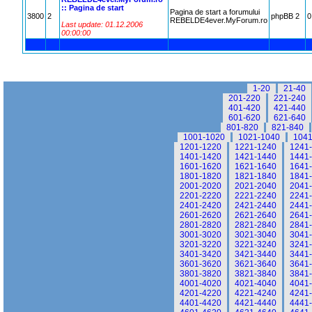
:: Pagina de start
Pagina de start a forumului
3800
2
phpBB 2
0
REBELDE4ever.MyForum.ro
Last update: 01.12.2006
00:00:00
1-20
21-40
201-220
221-240
401-420
421-440
601-620
621-640
801-820
821-840
1001-1020
1021-1040
1041
1201-1220
1221-1240
1241
1401-1420
1421-1440
1441
1601-1620
1621-1640
1641
1801-1820
1821-1840
1841
2001-2020
2021-2040
2041
2201-2220
2221-2240
2241
2401-2420
2421-2440
2441
2601-2620
2621-2640
2641
2801-2820
2821-2840
2841
3001-3020
3021-3040
3041
3201-3220
3221-3240
3241
3401-3420
3421-3440
3441
3601-3620
3621-3640
3641
3801-3820
3821-3840
3841
4001-4020
4021-4040
4041
4201-4220
4221-4240
4241
4401-4420
4421-4440
4441