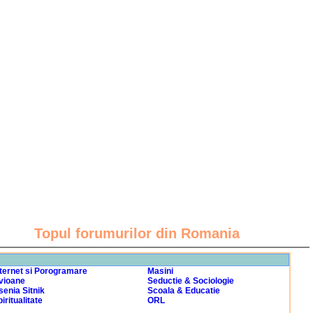
Topul forumurilor din Romania
nternet si Porogramare
Masini
vioane
Seductie & Sociologie
senia Sitnik
Scoala & Educatie
iritualitate
ORL