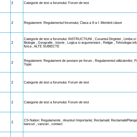
2
Categorie de test a forumului: Forum de test
2
Regulament: Regulamentul forumului; Clasa a 9-a I: Membrii clasei
Categorie de test a forumului: INSTRUCTIUNI , Cuvantul Dirgintei , Limba si 
2
Biologie , Geografie , Istorie , Logica si argumentare , Religie , Tehnologia in
fizica , ALTE SUBIECTE
Regulament: Regulament de postare pe forum , Regulamentul utilizatorilor; Par
2
Topic
2
Categorie de test a forumului: Forum de test
2
Categorie de test a forumului: Forum de test
CS-Nation: Regulamente , Anunturi Importante; Reclamatii: Reclamatii/Plangeri 
2
bancuri , vanzari , contact