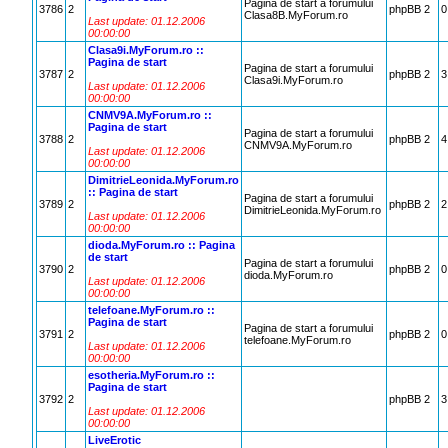
Pagina de start a forumului
3786
2
phpBB 2
0
Clasa8B.MyForum.ro
Last update: 01.12.2006
00:00:00
Clasa9i.MyForum.ro ::
Pagina de start
Pagina de start a forumului
3787
2
phpBB 2
3
Clasa9i.MyForum.ro
Last update: 01.12.2006
00:00:00
CNMV9A.MyForum.ro ::
Pagina de start
Pagina de start a forumului
3788
2
phpBB 2
4
CNMV9A.MyForum.ro
Last update: 01.12.2006
00:00:00
DimitrieLeonida.MyForum.ro
:: Pagina de start
Pagina de start a forumului
3789
2
phpBB 2
2
DimitrieLeonida.MyForum.ro
Last update: 01.12.2006
00:00:00
dioda.MyForum.ro :: Pagina
de start
Pagina de start a forumului
3790
2
phpBB 2
0
dioda.MyForum.ro
Last update: 01.12.2006
00:00:00
telefoane.MyForum.ro ::
Pagina de start
Pagina de start a forumului
3791
2
phpBB 2
0
telefoane.MyForum.ro
Last update: 01.12.2006
00:00:00
esotheria.MyForum.ro ::
Pagina de start
3792
2
phpBB 2
3
Last update: 01.12.2006
00:00:00
LiveErotic