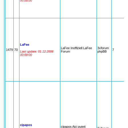
00:00:00
LaFee
LaFee Inoffiziell LaFee
3xforum
1479
70
7
7
Last update: 01.12.2006
Forum
phpBB
00:00:00
cipapos
cipapos Aici puteti