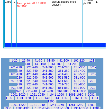
3xforum
1480
70
discuta despre orice
17
7
Last update: 01.12.2006
phpBB
subiect!
00:00:00
1-20
21-40
41-60
61-80
81-100
101-120
121-
140
141-160
161-180
181-200
201-220
221-240
241-260
261-280
281-300
301-
320
321-340
341-360
361-380
381-400
401-420
421-440
441-460
461-480
481-500
501-
520
521-540
541-560
561-580
581-600
601-620
621-640
641-660
661-680
681-700
701-
720
721-740
741-760
761-780
781-800
801-820
821-840
841-860
861-880
881-900
901-
920
921-940
941-960
961-980
981-1000
1001-1020
1021-1040
1041-1060
1061-1080
1081-
1100
1101-1120
1121-1140
1141-1160
1161-1180
1181-
1200
1201-1220
1221-1240
1241-1260
1261-1280
1281-
1300
1301-1320
1321-1340
1341-1360
1361-1380
1381-