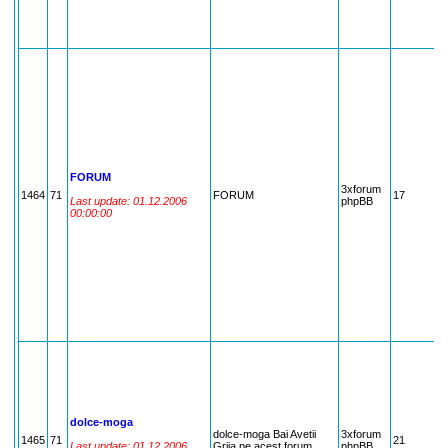
FORUM
3xforum
1464
71
FORUM
17
7
Last update: 01.12.2006
phpBB
00:00:00
dolce-moga
dolce-moga Bai Avetii
3xforum
1465
71
21
7
Last update: 01.12.2006
Grija pe acest forum ......
phpBB