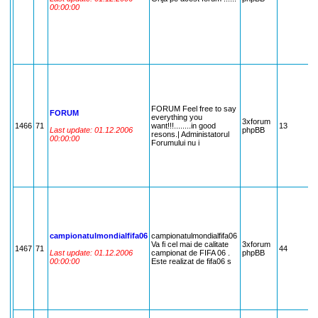
00:00:00
FORUM Feel free to say
FORUM
everything you
3xforum
1466
71
want!!!........in good
13
7
Last update: 01.12.2006
phpBB
resons.| Administatorul
00:00:00
Forumului nu i
campionatulmondialfifa06
campionatulmondialfifa06
Va fi cel mai de calitate
3xforum
1467
71
44
7
Last update: 01.12.2006
campionat de FIFA 06 .
phpBB
00:00:00
Este realizat de fifa06 s