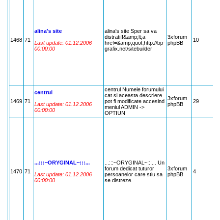
alina's site
alina's site Sper sa va
distrati!!&amp;lt;a
3xforum
1468
71
10
7
Last update: 01.12.2006
href=&amp;quot;http://bp-
phpBB
00:00:00
grafix.net/sitebuilder
centrul Numele forumului
centrul
cat si aceasta descriere
3xforum
1469
71
pot fi modificate accesind
29
7
Last update: 01.12.2006
phpBB
meniul ADMIN ->
00:00:00
OPTIUN
...:::~ORYGINAL~:::...
...:::~ORYGINAL~:::... Un
forum dedicat tuturor
3xforum
1470
71
4
7
Last update: 01.12.2006
persoanelor care stiu sa
phpBB
00:00:00
se distreze.