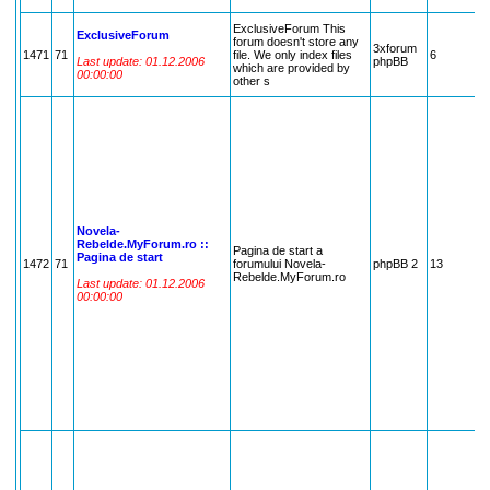
ExclusiveForum This
ExclusiveForum
forum doesn't store any
3xforum
1471
71
file. We only index files
6
7
Last update: 01.12.2006
phpBB
which are provided by
00:00:00
other s
Novela-
Rebelde.MyForum.ro ::
Pagina de start a
Pagina de start
1472
71
forumului Novela-
phpBB 2
13
7
Rebelde.MyForum.ro
Last update: 01.12.2006
00:00:00