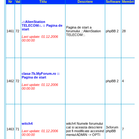
Nr
Val
Titlu
Descriere
Software
Membri
M
.::AlienStation
TELECOM::. :: Pagina de
Pagina de start a
start
1461
72
forumului .::AlienStation
phpBB 2
28
7
TELECOM::.
Last update: 01.12.2006
00:00:00
clasa-7b.MyForum.ro ::
Pagina de start
1462
72
phpBB 2
4
7
Last update: 01.12.2006
00:00:00
witch4
witch4 Numele forumului
cat si aceasta descriere
3xforum
1463
71
7
7
Last update: 01.12.2006
pot fi modificate accesind
phpBB
00:00:00
meniul ADMIN -> OPTI