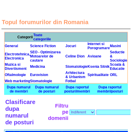
Topul forumurilor din Romania
Toate
Categorii
categoriile
Internet si
General
Science Fiction
Jocuri
Masini
Porogramare
SEO - Optimizarea
Seductie
Electrotehnica,
Motoarelor de
Celine Dion
Avioane
&
Electronica
cautare
Sociologie
Muzica si
Scoala &
Medicina
Stomatologie
Ksenia Sitnik
Divertisment
Educatie
Arhitectura
Oftalmologie
Eurovision
Spiritualitate
ORL
& Urbanism
Web marketing
Stomatologie
Fotbal
Dupa numarul
Dupa numarul
Dupa raportul
Dupa raportul
de membri
de posturi
posturi/membri
membri/posturi
Clasificare
Filtru
dupa
pe
numarul
domenii
de posturi