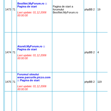
BestNet.MyForum.ro ::
Pagina de start
Pagina de start a
1473
71
forumului
phpBB 2
19
7
Last update: 01.12.2006
BestNet.MyForum.ro
00:00:00
Aiureli.MyForum.ro ::
Pagina de start
1474
71
phpBB 2
4
7
Last update: 01.12.2006
00:00:00
Forumul siteului
www.parcurile.piczo.com
:: Pagina de start
1475
71
phpBB 2
119
7
Last update: 01.12.2006
00:00:00