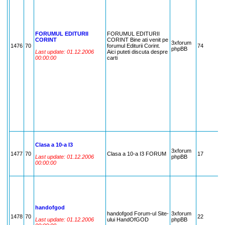
FORUMUL EDITURII
FORUMUL EDITURII
CORINT
CORINT Bine ati venit pe
3xforum
1476
70
forumul Editurii Corint.
74
7
phpBB
Last update: 01.12.2006
Aici puteti discuta despre
00:00:00
carti
Clasa a 10-a I3
3xforum
1477
70
Clasa a 10-a I3 FORUM
17
7
Last update: 01.12.2006
phpBB
00:00:00
handofgod
handofgod Forum-ul Site-
3xforum
1478
70
22
7
Last update: 01.12.2006
ului HandOfGOD
phpBB