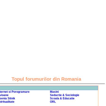
Topul forumurilor din Romania
nternet si Porogramare
Masini
vioane
Seductie & Sociologie
senia Sitnik
Scoala & Educatie
iritualitate
ORL