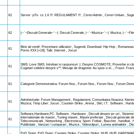
62
Server -pTs- cs 1.6 !!!: REGULAMENT !!! , Cereri Admin , Cereri Unban , Sugesti
62
|--`~Discutii Generale~`--|: Discuti Cenerale; |--`~Muzica~`--|: Muzica; |--`~Fil
Bine ati venit!: Prezentare utilizatori , Sugestii; Download: Hip-Hop , Romaneasc
61
Porno XXX [+18]; Talk: Internet , Jocuri
SMS: Love SMS; Intrebari si raspunsuri :|: Despre COSMOTE; Proverbe si cita
61
Cugetari celebre despre s**; Mesaje de dragoste: Au spus-o ei...; Fraze: Fraze
61
Categorie Demonstrativa: Forum Nou , Forum Nou , Forum Nou , Forum Demo
Administratie: Forum Management , Regulament; Comunitatea Noastra: Kterinca 
61
Muzica; Timp Liber: Jocuri , Counter-Strike , Arena , Stiri; I.T.: Software , Hard
Software,Hardware,PC: Software , Hardware , Discutii despre pc-uri , Sisteme d
internationale de masini , Tuning masini , Masini preferate , Discutii generale d
61
Telecomunicatii , Networking , Electronica; Sport: Fotbal , Baschet , handbal 
Publicitate , Vanzari / cumparari , Muzica , Videoclipuri , Lumea animalelor , Di
EnD Team: EnD Team; Counter-Strike: Counter-Strike; HUB: HUB; HARDWARE