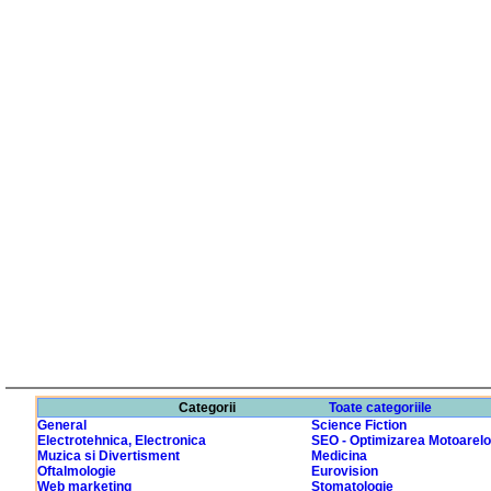
Categorii
Toate categoriile
General
Science Fiction
Electrotehnica, Electronica
SEO - Optimizarea Motoarelo
Muzica si Divertisment
Medicina
Oftalmologie
Eurovision
Web marketing
Stomatologie