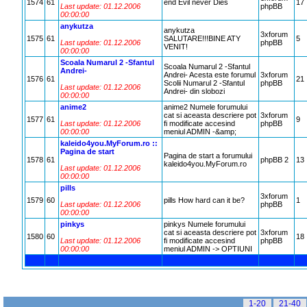
1574
61
end Evil never Dies
17
Last update: 01.12.2006
phpBB
00:00:00
anykutza
anykutza
3xforum
1575
61
SALUTARE!!!BINE ATY
5
Last update: 01.12.2006
phpBB
VENIT!
00:00:00
Scoala Numarul 2 -Sfantul
Scoala Numarul 2 -Sfantul
Andrei-
Andrei- Acesta este forumul
3xforum
1576
61
21
Scolii Numarul 2 -Sfantul
phpBB
Last update: 01.12.2006
Andrei- din slobozi
00:00:00
anime2
anime2 Numele forumului
cat si aceasta descriere pot
3xforum
1577
61
9
Last update: 01.12.2006
fi modificate accesind
phpBB
00:00:00
meniul ADMIN -&amp;
kaleido4you.MyForum.ro ::
Pagina de start
Pagina de start a forumului
1578
61
phpBB 2
13
kaleido4you.MyForum.ro
Last update: 01.12.2006
00:00:00
pills
3xforum
1579
60
pills How hard can it be?
1
Last update: 01.12.2006
phpBB
00:00:00
pinkys
pinkys Numele forumului
cat si aceasta descriere pot
3xforum
1580
60
18
Last update: 01.12.2006
fi modificate accesind
phpBB
00:00:00
meniul ADMIN -> OPTIUNI
1-20
21-40