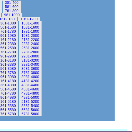
381-400
581-600
781-800
981-1000
161-1180
1181-1200
1361-1380
1381-1400
1561-1580
1581-1600
1761-1780
1781-1800
1961-1980
1981-2000
2161-2180
2181-2200
2361-2380
2381-2400
2561-2580
2581-2600
2761-2780
2781-2800
2961-2980
2981-3000
3161-3180
3181-3200
3361-3380
3381-3400
3561-3580
3581-3600
3761-3780
3781-3800
3961-3980
3981-4000
4161-4180
4181-4200
4361-4380
4381-4400
4561-4580
4581-4600
4761-4780
4781-4800
4961-4980
4981-5000
5161-5180
5181-5200
5361-5380
5381-5400
5561-5580
5581-5600
5761-5780
5781-5800