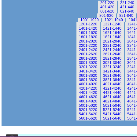
201-220
221-240
401-420
421-440
601-620
621-640
801-820
821-840
1001-1020
1021-1040
1041
1201-1220
1221-1240
1241
1401-1420
1421-1440
1441
1601-1620
1621-1640
1641
1801-1820
1821-1840
1841
2001-2020
2021-2040
2041
2201-2220
2221-2240
2241
2401-2420
2421-2440
2441
2601-2620
2621-2640
2641
2801-2820
2821-2840
2841
3001-3020
3021-3040
3041
3201-3220
3221-3240
3241
3401-3420
3421-3440
3441
3601-3620
3621-3640
3641
3801-3820
3821-3840
3841
4001-4020
4021-4040
4041
4201-4220
4221-4240
4241
4401-4420
4421-4440
4441
4601-4620
4621-4640
4641
4801-4820
4821-4840
4841
5001-5020
5021-5040
5041
5201-5220
5221-5240
5241
5401-5420
5421-5440
5441
5601-5620
5621-5640
5641