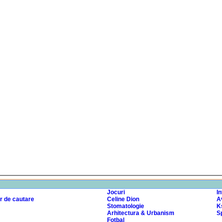
Jocuri
I
r de cautare
Celine Dion
A
Stomatologie
K
Arhitectura & Urbanism
Sp
Fotbal