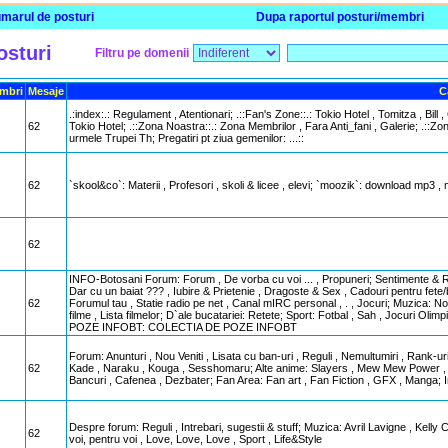
marul de posturi
Dupa raportul posturi/membri
osturi
Filtru pe domenii
mbri
Mesaje
C
.:index:.: Regulament , Atentionari; .::Fan's Zone::.: Tokio Hotel , Tomitza , Bil
62
Tokio Hotel; .::Zona Noastra::.: Zona Membrilor , Fara Anti_fani , Galerie; .::Zon
urmele Trupei Th; Pregatiri pt ziua gemenilor: ...::
62
`skool&co`: Materii , Profesori , skoli & licee , elevi; `moozik`: download mp3 , 
62
INFO-Botosani Forum: Forum , De vorba cu voi ... , Propuneri; Sentimente & Rel
Dar cu un baiat ??? , Iubire & Prietenie , Dragoste & Sex , Cadouri pentru fete/b
62
Forumul tau , Statie radio pe net , Canal mIRC personal , . , Jocuri; Muzica: 
filme , Lista filmelor; D`ale bucatariei: Retete; Sport: Fotbal , Sah , Jocuri O
POZE INFOBT: COLECTIA DE POZE INFOBT
Forum: Anunturi , Nou Veniti , Lisata cu ban-uri , Reguli , Nemultumiri , Rank-u
62
Kade , Naraku , Kouga , Sesshomaru; Alte anime: Slayers , Mew Mew Power , elfe
Bancuri , Cafenea , Dezbater; Fan Area: Fan art , Fan Fiction , GFX , Manga; In
Despre forum: Reguli , Intrebari, sugestii & stuff; Muzica: Avril Lavigne , Kelly 
62
voi, pentru voi , Love, Love, Love , Sport , Life&Style