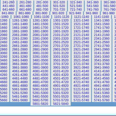
241-260
261-280
281-300
301-320
321-340
341-360
361-380
441-460
461-480
481-500
501-520
521-540
541-560
561-580
641-660
661-680
681-700
701-720
721-740
741-760
761-780
841-860
861-880
881-900
901-920
921-940
941-960
961-980
-1060
1061-1080
1081-1100
1101-1120
1121-1140
1141-1160
1
-1260
1261-1280
1281-1300
1301-1320
1321-1340
1341-1360
-1460
1461-1480
1481-1500
1501-1520
1521-1540
1541-1560
-1660
1661-1680
1681-1700
1701-1720
1721-1740
1741-1760
-1860
1861-1880
1881-1900
1901-1920
1921-1940
1941-1960
-2060
2061-2080
2081-2100
2101-2120
2121-2140
2141-2160
-2260
2261-2280
2281-2300
2301-2320
2321-2340
2341-2360
-2460
2461-2480
2481-2500
2501-2520
2521-2540
2541-2560
-2660
2661-2680
2681-2700
2701-2720
2721-2740
2741-2760
-2860
2861-2880
2881-2900
2901-2920
2921-2940
2941-2960
-3060
3061-3080
3081-3100
3101-3120
3121-3140
3141-3160
-3260
3261-3280
3281-3300
3301-3320
3321-3340
3341-3360
-3460
3461-3480
3481-3500
3501-3520
3521-3540
3541-3560
-3660
3661-3680
3681-3700
3701-3720
3721-3740
3741-3760
-3860
3861-3880
3881-3900
3901-3920
3921-3940
3941-3960
-4060
4061-4080
4081-4100
4101-4120
4121-4140
4141-4160
-4260
4261-4280
4281-4300
4301-4320
4321-4340
4341-4360
-4460
4461-4480
4481-4500
4501-4520
4521-4540
4541-4560
-4660
4661-4680
4681-4700
4701-4720
4721-4740
4741-4760
-4860
4861-4880
4881-4900
4901-4920
4921-4940
4941-4960
-5060
5061-5080
5081-5100
5101-5120
5121-5140
5141-5160
-5260
5261-5280
5281-5300
5301-5320
5321-5340
5341-5360
-5460
5461-5480
5481-5500
5501-5520
5521-5540
5541-5560
-5660
5661-5680
5681-5700
5701-5720
5721-5740
5741-5760
5801-5820
5821-5840