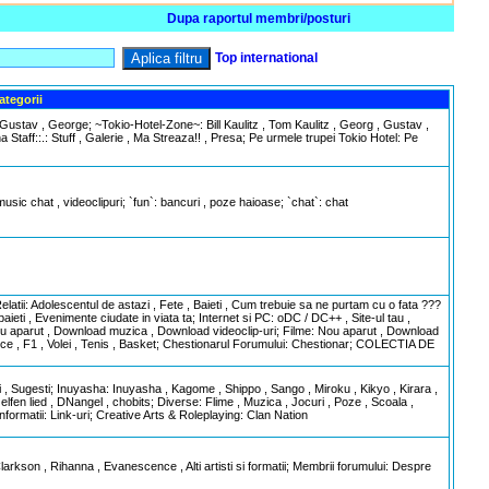
Dupa raportul membri/posturi
Aplica filtru
Top international
ategorii
l , Gustav , George; ~Tokio-Hotel-Zone~: Bill Kaulitz , Tom Kaulitz , Georg , Gustav ,
a Staff::.: Stuff , Galerie , Ma Streaza!! , Presa; Pe urmele trupei Tokio Hotel: Pe
music chat , videoclipuri; `fun`: bancuri , poze haioase; `chat`: chat
atii: Adolescentul de astazi , Fete , Baieti , Cum trebuie sa ne purtam cu o fata ???
aieti , Evenimente ciudate in viata ta; Internet si PC: oDC / DC++ , Site-ul tau ,
Nou aparut , Download muzica , Download videoclip-uri; Filme: Nou aparut , Download
limpice , F1 , Volei , Tenis , Basket; Chestionarul Forumului: Chestionar; COLECTIA DE
ri , Sugesti; Inuyasha: Inuyasha , Kagome , Shippo , Sango , Miroku , Kikyo , Kirara ,
n lied , DNangel , chobits; Diverse: Flime , Muzica , Jocuri , Poze , Scoala ,
formatii: Link-uri; Creative Arts & Roleplaying: Clan Nation
Clarkson , Rihanna , Evanescence , Alti artisti si formatii; Membrii forumului: Despre