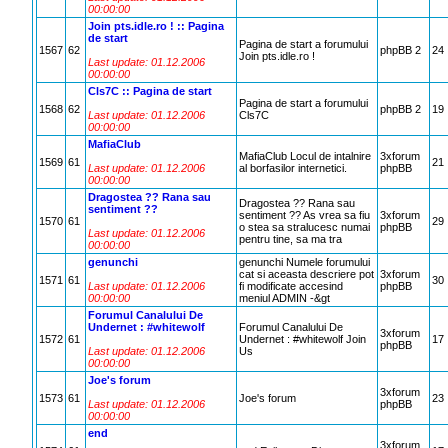
00:00:00
Join pts.idle.ro ! :: Pagina
de start
Pagina de start a forumului
1567
62
phpBB 2
24
Join pts.idle.ro !
Last update: 01.12.2006
00:00:00
Cls7C :: Pagina de start
Pagina de start a forumului
1568
62
phpBB 2
19
Last update: 01.12.2006
Cls7C
00:00:00
MafiaClub
MafiaClub Locul de intalnire
3xforum
1569
61
21
Last update: 01.12.2006
al borfasilor internetici.
phpBB
00:00:00
Dragostea ?? Rana sau
Dragostea ?? Rana sau
sentiment ??
sentiment ?? As vrea sa fiu
3xforum
1570
61
29
o stea sa stralucesc numai
phpBB
Last update: 01.12.2006
pentru tine, sa ma tra
00:00:00
genunchi
genunchi Numele forumului
cat si aceasta descriere pot
3xforum
1571
61
30
Last update: 01.12.2006
fi modificate accesind
phpBB
00:00:00
meniul ADMIN -&gt
Forumul Canalului De
Undernet : #whitewolf
Forumul Canalului De
3xforum
1572
61
Undernet : #whitewolf Join
17
phpBB
Last update: 01.12.2006
Us
00:00:00
Joe's forum
3xforum
1573
61
Joe's forum
23
Last update: 01.12.2006
phpBB
00:00:00
end
3xforum