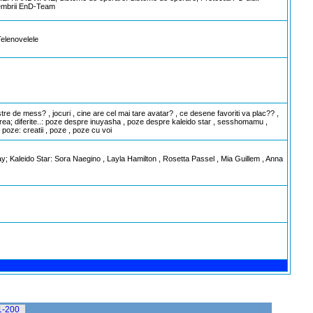
Membrii EnD-Team
Telenovelele
stre de mess? , jocuri , cine are cel mai tare avatar? , ce desene favoriti va plac?? ,
rea; diferite..: poze despre inuyasha , poze despre kaleido star , sesshomamu ,
 poze: creatii , poze , poze cu voi
thday; Kaleido Star: Sora Naegino , Layla Hamilton , Rosetta Passel , Mia Guillem , Anna
1-200