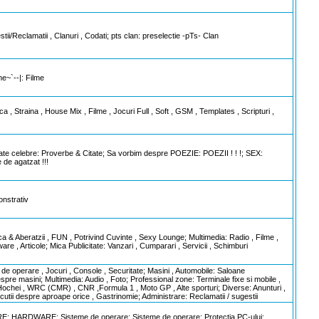
i/Reclamatii , Clanuri , Codati; pts clan: preselectie -pTs- Clan
me~`--|: Filme
a , Straina , House Mix , Filme , Jocuri Full , Soft , GSM , Templates , Scripturi ,
te celebre: Proverbe & Citate; Sa vorbim despre POEZIE: POEZII ! ! !; SEX:
 de agatzat !!!
nstrativ
& Aberatzii , FUN , Potrivind Cuvinte , Sexy Lounge; Multimedia: Radio , Filme ,
ware , Articole; Mica Publicitate: Vanzari , Cumparari , Servicii , Schimburi
e operare , Jocuri , Console , Securitate; Masini , Automobile: Saloane
espre masini; Multimedia: Audio , Foto; Professional zone: Terminale fixe si mobile ,
, Hochei , WRC (CMR) , CNR ,Formula 1 , Moto GP , Alte sporturi; Diverse: Anunturi ,
scutii despre aproape orice , Gastrinomie; Administrare: Reclamatii / sugestii
: HARDWARE; Sisteme de operare: Sisteme de operare; Protectia PC-ului: