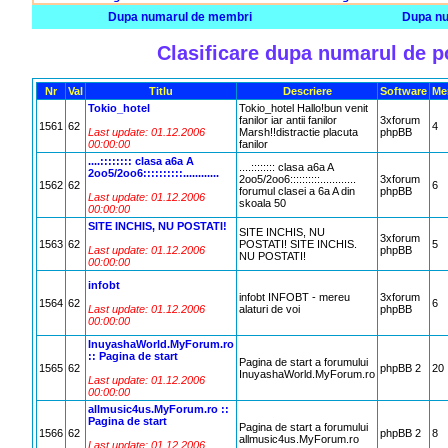
Dupa numarul de membri
Dupa nu
Clasificare dupa numarul de p
Nr
Val
Titlu
Descriere
Software
Me
Tokio_hotel
Tokio_hotel Hallo!bun venit
fanilor iar antii fanilor
3xforum
1561
62
4
Last update: 01.12.2006
Marsh!!distractie placuta
phpBB
00:00:00
fanilor
....:::::::: clasa a6a A
....:::::::: clasa a6a A
2oo5/2oo6::::::::::............
2oo5/2oo6::::::::::............
3xforum
1562
62
6
forumul clasei a 6a A din
phpBB
Last update: 01.12.2006
skoala 50
00:00:00
SITE INCHIS, NU POSTATI!
SITE INCHIS, NU
3xforum
1563
62
POSTATI! SITE INCHIS.
5
Last update: 01.12.2006
phpBB
NU POSTATI!
00:00:00
infobt
infobt INFOBT - mereu
3xforum
1564
62
6
Last update: 01.12.2006
alaturi de voi
phpBB
00:00:00
InuyashaWorld.MyForum.ro
:: Pagina de start
Pagina de start a forumului
1565
62
phpBB 2
20
InuyashaWorld.MyForum.ro
Last update: 01.12.2006
00:00:00
allmusic4us.MyForum.ro ::
Pagina de start
Pagina de start a forumului
1566
62
phpBB 2
8
allmusic4us.MyForum.ro
Last update: 01.12.2006