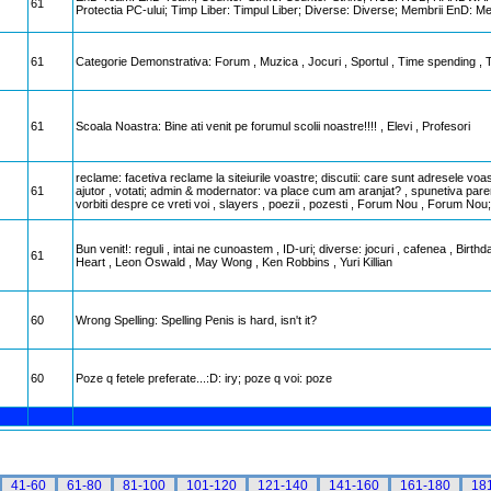
61
Protectia PC-ului; Timp Liber: Timpul Liber; Diverse: Diverse; Membrii EnD: 
61
Categorie Demonstrativa: Forum , Muzica , Jocuri , Sportul , Time spending , 
61
Scoala Noastra: Bine ati venit pe forumul scolii noastre!!!! , Elevi , Profesori
reclame: facetiva reclame la siteiurile voastre; discutii: care sunt adresele voa
61
ajutor , votati; admin & modernator: va place cum am aranjat? , spunetiva pare
vorbiti despre ce vreti voi , slayers , poezii , pozesti , Forum Nou , Forum Nou;
Bun venit!: reguli , intai ne cunoastem , ID-uri; diverse: jocuri , cafenea , Bir
61
Heart , Leon Oswald , May Wong , Ken Robbins , Yuri Killian
60
Wrong Spelling: Spelling Penis is hard, isn't it?
60
Poze q fetele preferate...:D: iry; poze q voi: poze
41-60
61-80
81-100
101-120
121-140
141-160
161-180
18