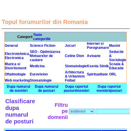
Topul forumurilor din Romania
Toate
Categorii
categoriile
Internet si
General
Science Fiction
Jocuri
Masini
Porogramare
SEO - Optimizarea
Seductie
Electrotehnica,
Motoarelor de
Celine Dion
Avioane
&
Electronica
cautare
Sociologie
Muzica si
Scoala &
Medicina
Stomatologie
Ksenia Sitnik
Divertisment
Educatie
Arhitectura
Oftalmologie
Eurovision
Spiritualitate
ORL
& Urbanism
Web marketing
Stomatologie
Fotbal
Dupa numarul
Dupa numarul
Dupa raportul
Dupa raportul
de membri
de posturi
posturi/membri
membri/posturi
Clasificare
Filtru
dupa
pe
numarul
domenii
de posturi