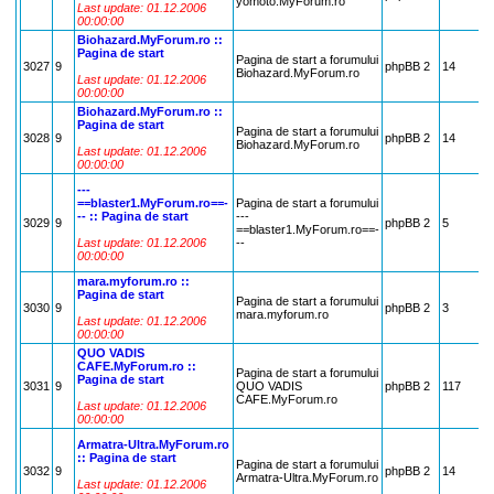
yomoto.MyForum.ro
Last update: 01.12.2006
00:00:00
Biohazard.MyForum.ro ::
Pagina de start
Pagina de start a forumului
3027
9
phpBB 2
14
Biohazard.MyForum.ro
Last update: 01.12.2006
00:00:00
Biohazard.MyForum.ro ::
Pagina de start
Pagina de start a forumului
3028
9
phpBB 2
14
Biohazard.MyForum.ro
Last update: 01.12.2006
00:00:00
---
==blaster1.MyForum.ro==-
Pagina de start a forumului
-- :: Pagina de start
---
3029
9
phpBB 2
5
==blaster1.MyForum.ro==-
Last update: 01.12.2006
--
00:00:00
mara.myforum.ro ::
Pagina de start
Pagina de start a forumului
3030
9
phpBB 2
3
mara.myforum.ro
Last update: 01.12.2006
00:00:00
QUO VADIS
CAFE.MyForum.ro ::
Pagina de start a forumului
Pagina de start
3031
9
QUO VADIS
phpBB 2
117
CAFE.MyForum.ro
Last update: 01.12.2006
00:00:00
Armatra-Ultra.MyForum.ro
:: Pagina de start
Pagina de start a forumului
3032
9
phpBB 2
14
Armatra-Ultra.MyForum.ro
Last update: 01.12.2006