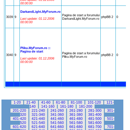
00:00:00
DarkandLight.MyForum.ro
Pagina de start a forumului
3039
9
phpBB 2
0
Last update: 01.12.2006
DarkandLight.MyForum.ro
00:00:00
Pliku.MyForum.ro ::
Pagina de start
Pagina de start a forumului
3040
9
phpBB 2
0
Pliku.MyForum.ro
Last update: 01.12.2006
00:00:00
1-20
21-40
41-60
61-80
81-100
101-120
121-
140
141-160
161-180
181-200
201-220
221-240
241-260
261-280
281-300
301-
320
321-340
341-360
361-380
381-400
401-420
421-440
441-460
461-480
481-500
501-
520
521-540
541-560
561-580
581-600
601-620
621-640
641-660
661-680
681-700
701-