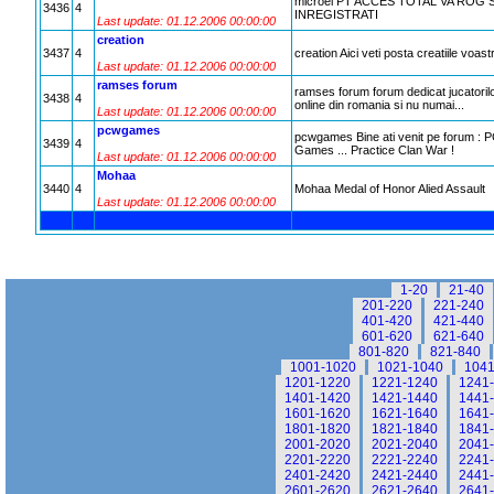
microel PT ACCES TOTAL VA ROG S
3436
4
INREGISTRATI
Last update: 01.12.2006 00:00:00
creation
3437
4
creation Aici veti posta creatiile voast
Last update: 01.12.2006 00:00:00
ramses forum
ramses forum forum dedicat jucatoril
3438
4
online din romania si nu numai...
Last update: 01.12.2006 00:00:00
pcwgames
pcwgames Bine ati venit pe forum :
3439
4
Games ... Practice Clan War !
Last update: 01.12.2006 00:00:00
Mohaa
3440
4
Mohaa Medal of Honor Alied Assault
Last update: 01.12.2006 00:00:00
1-20
21-40
201-220
221-240
401-420
421-440
601-620
621-640
801-820
821-840
1001-1020
1021-1040
1041
1201-1220
1221-1240
1241
1401-1420
1421-1440
1441
1601-1620
1621-1640
1641
1801-1820
1821-1840
1841
2001-2020
2021-2040
2041
2201-2220
2221-2240
2241
2401-2420
2421-2440
2441
2601-2620
2621-2640
2641