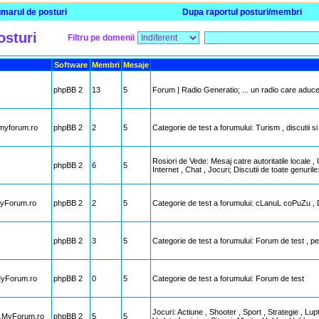
marul de posturi
Dupa raportul posturi/membri
osturi
Filtru pe domenii
Software
Membri
Mesaje
phpBB 2
13
5
Forum | Radio Generatio; ... un radio care aduce R
.myforum.ro
phpBB 2
2
5
Categorie de test a forumului: Turism , discutii si
Rosiori de Vede: Mesaj catre autoritatile locale
phpBB 2
6
5
Internet , Chat , Jocuri; Discutii de toate genuril
MyForum.ro
phpBB 2
2
5
Categorie de test a forumului: cLanuL coPuZu ,
phpBB 2
3
5
Categorie de test a forumului: Forum de test , pen
.MyForum.ro
phpBB 2
0
5
Categorie de test a forumului: Forum de test
Jocuri: Actiune , Shooter , Sport , Strategie , Lup
s.MyForum.ro
phpBB 2
5
5