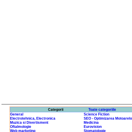
Categorii
Toate categoriile
General
Science Fiction
Electrotehnica, Electronica
SEO - Optimizarea Motoarelo
Muzica si Divertisment
Medicina
Oftalmologie
Eurovision
Web marketing
Stomatologie