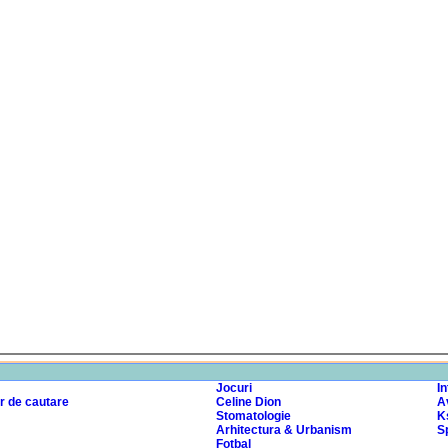
Jocuri
I
r de cautare
Celine Dion
A
Stomatologie
K
Arhitectura & Urbanism
Sp
Fotbal