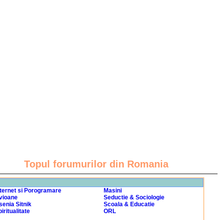
Topul forumurilor din Romania
nternet si Porogramare
Masini
vioane
Seductie & Sociologie
senia Sitnik
Scoala & Educatie
iritualitate
ORL