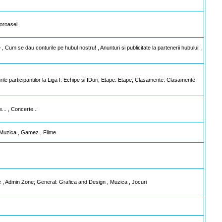
oroasei
, Cum se dau conturile pe hubul nostru! , Anunturi si publicitate la partenerii hubului! ,
rile participantilor la Liga I: Echipe si IDuri; Etape: Etape; Clasamente: Clasamente
.. , Concerte...
, Muzica , Gamez , Filme
 , Admin Zone; General: Grafica and Design , Muzica , Jocuri