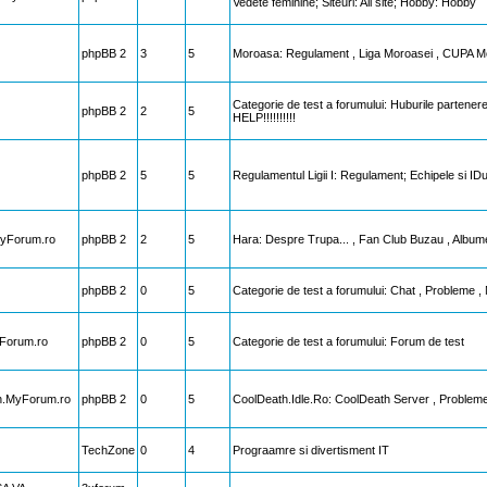
Vedete feminine; Siteuri: All site; Hobby: Hobby
phpBB 2
3
5
Moroasa: Regulament , Liga Moroasei , CUPA M
Categorie de test a forumului: Huburile partenere 
phpBB 2
2
5
HELP!!!!!!!!!!
phpBB 2
5
5
Regulamentul Ligii I: Regulament; Echipele si IDu
MyForum.ro
phpBB 2
2
5
Hara: Despre Trupa... , Fan Club Buzau , Albume.
phpBB 2
0
5
Categorie de test a forumului: Chat , Probleme 
yForum.ro
phpBB 2
0
5
Categorie de test a forumului: Forum de test
th.MyForum.ro
phpBB 2
0
5
CoolDeath.Idle.Ro: CoolDeath Server , Probleme
TechZone
0
4
Prograamre si divertisment IT