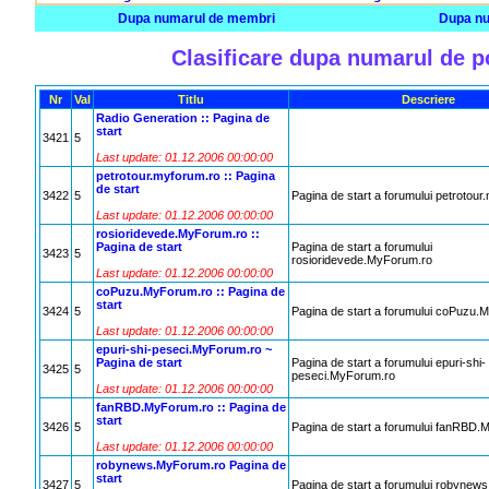
Dupa numarul de membri
Dupa nu
Clasificare dupa numarul de p
Nr
Val
Titlu
Descriere
Radio Generation :: Pagina de
start
3421
5
Last update: 01.12.2006 00:00:00
petrotour.myforum.ro :: Pagina
de start
3422
5
Pagina de start a forumului petrotour
Last update: 01.12.2006 00:00:00
rosioridevede.MyForum.ro ::
Pagina de start
Pagina de start a forumului
3423
5
rosioridevede.MyForum.ro
Last update: 01.12.2006 00:00:00
coPuzu.MyForum.ro :: Pagina de
start
3424
5
Pagina de start a forumului coPuzu.
Last update: 01.12.2006 00:00:00
epuri-shi-peseci.MyForum.ro ~
Pagina de start
Pagina de start a forumului epuri-shi-
3425
5
peseci.MyForum.ro
Last update: 01.12.2006 00:00:00
fanRBD.MyForum.ro :: Pagina de
start
3426
5
Pagina de start a forumului fanRBD
Last update: 01.12.2006 00:00:00
robynews.MyForum.ro Pagina de
start
3427
5
Pagina de start a forumului robynew