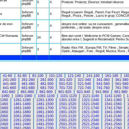
A VA
3xforum
5
4
Proiecte: Proiecte; Diverse: Intrebari diverse
phpBB
3xforum
Reguli si pareri: Reguli , Pareri; Fan Ficuri: Reg
re
5
4
phpBB
Reguli , Proza , Poezie , Lucru in grup; CONCU
or de eve-
3xforum
despre eve-online: sa ne cunoastem , generalitati ,
7
4
phpBB
preferinte...; de toate: despre orice
 PCW Romania
3xforum
Bine atzi venit !: Wellcome to PCW Games; Cereri d
24
4
phpBB
absolut orice !; Sugestii si Reclamatzii: Pentru S
3xforum
Radio: Kiss FM , Europa FM; TV: Filme , Seriale; D
3
4
phpBB
Opinii , Adaugari , Foto , Reguli; Muzica: Rock , 
41-60
61-80
81-100
101-120
121-140
141-160
161-180
18
241-260
261-280
281-300
301-320
321-340
341-360
361-380
441-460
461-480
481-500
501-520
521-540
541-560
561-580
641-660
661-680
681-700
701-720
721-740
741-760
761-780
841-860
861-880
881-900
901-920
921-940
941-960
961-980
-1060
1061-1080
1081-1100
1101-1120
1121-1140
1141-1160
1
-1260
1261-1280
1281-1300
1301-1320
1321-1340
1341-1360
-1460
1461-1480
1481-1500
1501-1520
1521-1540
1541-1560
-1660
1661-1680
1681-1700
1701-1720
1721-1740
1741-1760
-1860
1861-1880
1881-1900
1901-1920
1921-1940
1941-1960
-2060
2061-2080
2081-2100
2101-2120
2121-2140
2141-2160
-2260
2261-2280
2281-2300
2301-2320
2321-2340
2341-2360
-2460
2461-2480
2481-2500
2501-2520
2521-2540
2541-2560
-2660
2661-2680
2681-2700
2701-2720
2721-2740
2741-2760