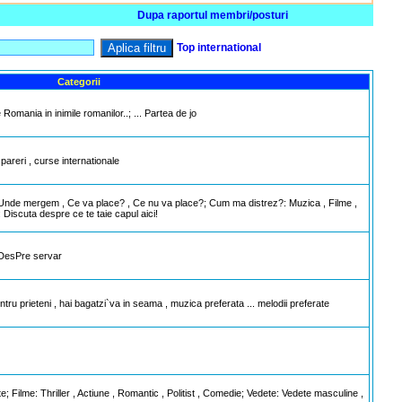
Dupa raportul membri/posturi
Aplica filtru
Top international
Categorii
omania in inimile romanilor..; ... Partea de jo
 pareri , curse internationale
 , Unde mergem , Ce va place? , Ce nu va place?; Cum ma distrez?: Muzica , Filme ,
e: Discuta despre ce te taie capul aici!
 DesPre servar
tru prieteni , hai bagatzi`va in seama , muzica preferata ... melodii preferate
te; Filme: Thriller , Actiune , Romantic , Politist , Comedie; Vedete: Vedete masculine ,