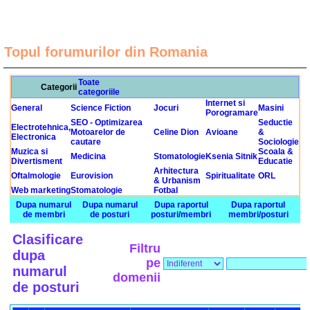
Topul forumurilor din Romania
Toate
Categorii
categoriile
Internet si
General
Science Fiction
Jocuri
Masini
Porogramare
SEO - Optimizarea
Seductie
Electrotehnica,
Motoarelor de
Celine Dion
Avioane
&
Electronica
cautare
Sociologie
Muzica si
Scoala &
Medicina
Stomatologie
Ksenia Sitnik
Divertisment
Educatie
Arhitectura
Oftalmologie
Eurovision
Spiritualitate
ORL
& Urbanism
Web marketing
Stomatologie
Fotbal
Dupa numarul
Dupa numarul
Dupa raportul
Dupa raportul
de membri
de posturi
posturi/membri
membri/posturi
Clasificare
Filtru
dupa
pe
numarul
domenii
de posturi