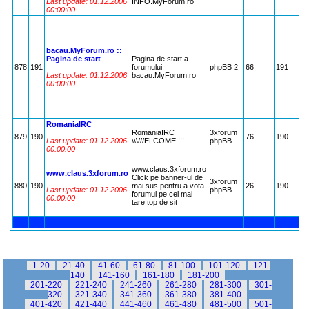
Last update: 01.12.2006
INFO.MyForum.ro
D
00:00:00
J
H
S
M
bacau.MyForum.ro ::
m
Pagina de start
Pagina de start a
A
878
191
forumului
phpBB 2
66
191
,
Last update: 01.12.2006
bacau.MyForum.ro
,
00:00:00
F
V
S
A
RomaniaIRC
RomaniaIRC
3xforum
R
879
190
76
190
Last update: 01.12.2006
\\\///ELCOME !!!
phpBB
N
00:00:00
A
www.claus.3xforum.ro
N
www.claus.3xforum.ro
Click pe banner-ul de
C
3xforum
880
190
mai sus pentru a vota
26
190
G
Last update: 01.12.2006
phpBB
forumul pe cel mai
D
00:00:00
tare top de sit
D
I
1-20
21-40
41-60
61-80
81-100
101-120
121-
140
141-160
161-180
181-200
201-220
221-240
241-260
261-280
281-300
301-
320
321-340
341-360
361-380
381-400
401-420
421-440
441-460
461-480
481-500
501-