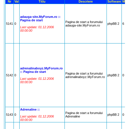
Nr
Val
Titlu
Descriere
Software
Mem
adauga-site.MyForum.ro ::
Pagina de start
Pagina de start a forumului
5141
0
phpBB 2
6
adauga-site.MyForum.ro
Last update: 01.12.2006
00:00:00
adrenalinaboyz.MyForum.ro
:: Pagina de start
Pagina de start a forumului
5142
0
phpBB 2
0
adrenalinaboyz.MyForum.ro
Last update: 01.12.2006
00:00:00
Adrenaline ::
Pagina de start a forumului
5143
0
phpBB 2
0
Last update: 01.12.2006
Adrenaline
00:00:00