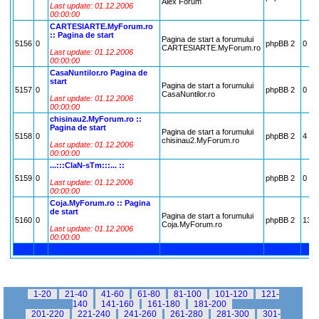
Alex Forum
Last update: 01.12.2006
00:00:00
CARTESIARTE.MyForum.ro
:: Pagina de start
Pagina de start a forumului
5156
0
phpBB 2
0
CARTESIARTE.MyForum.ro
Last update: 01.12.2006
00:00:00
CasaNuntilor.ro Pagina de
start
Pagina de start a forumului
5157
0
phpBB 2
0
CasaNuntilor.ro
Last update: 01.12.2006
00:00:00
chisinau2.MyForum.ro ::
Pagina de start
Pagina de start a forumului
5158
0
phpBB 2
4
chisinau2.MyForum.ro
Last update: 01.12.2006
00:00:00
...:::ClaN-sTm:::... ::
5159
0
phpBB 2
0
Last update: 01.12.2006
00:00:00
Coja.MyForum.ro :: Pagina
de start
Pagina de start a forumului
5160
0
phpBB 2
13
Coja.MyForum.ro
Last update: 01.12.2006
00:00:00
1-20
21-40
41-60
61-80
81-100
101-120
121-
140
141-160
161-180
181-200
201-220
221-240
241-260
261-280
281-300
301-