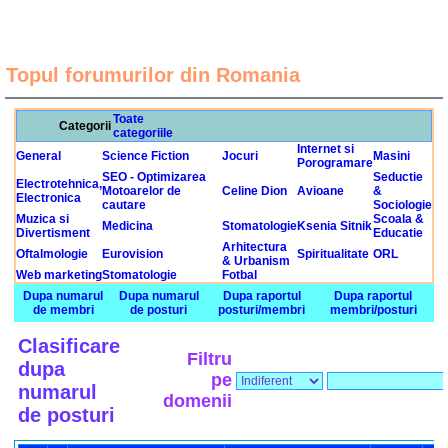
Topul forumurilor din Romania
Toate
Categorii
categoriile
Internet si
General
Science Fiction
Jocuri
Masini
Porogramare
SEO - Optimizarea
Seductie
Electrotehnica,
Motoarelor de
Celine Dion
Avioane
&
Electronica
cautare
Sociologie
Muzica si
Scoala &
Medicina
Stomatologie
Ksenia Sitnik
Divertisment
Educatie
Arhitectura
Oftalmologie
Eurovision
Spiritualitate
ORL
& Urbanism
Web marketing
Stomatologie
Fotbal
Dupa numarul
Dupa numarul
Dupa raportul
Dupa raportul
de membri
de posturi
posturi/membri
membri/posturi
Clasificare
Filtru
dupa
pe
numarul
domenii
de posturi