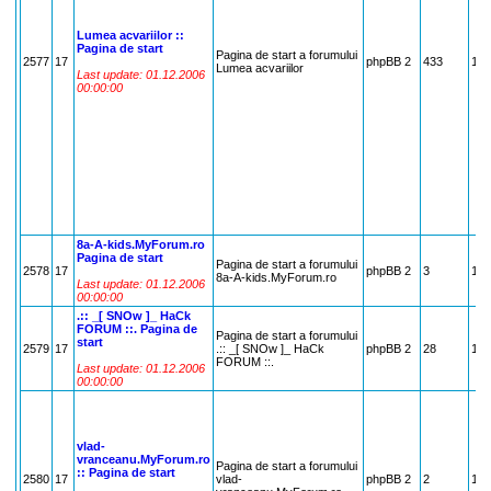
Lumea acvariilor ::
Pagina de start
Pagina de start a forumului
2577
17
phpBB 2
433
17
Lumea acvariilor
Last update: 01.12.2006
00:00:00
8a-A-kids.MyForum.ro
Pagina de start
Pagina de start a forumului
2578
17
phpBB 2
3
17
8a-A-kids.MyForum.ro
Last update: 01.12.2006
00:00:00
.:: _[ SNOw ]_ HaCk
FORUM ::. Pagina de
Pagina de start a forumului
start
2579
17
.:: _[ SNOw ]_ HaCk
phpBB 2
28
17
FORUM ::.
Last update: 01.12.2006
00:00:00
vlad-
vranceanu.MyForum.ro
Pagina de start a forumului
:: Pagina de start
2580
17
vlad-
phpBB 2
2
17