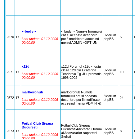
-=budy=-
-=budy=- Numele forumului
cat si aceasta descriere
3xforum
2570
17
5
17
Last update: 01.12.2006
pot fi modificate accesind
phpBB
00:00:00
meniul ADMIN -OPTIUNI
x12d
x12d Forumul x12d - fosta
clasa 12d din Ecaterina
3xforum
2571
17
10
17
Last update: 01.12.2006
Teodoroiu Tg-Jiu, promotia
phpBB
00:00:00
1998-2002
marlborohub
marlborohub Numele
forumului cat si aceasta
3xforum
2572
17
24
17
Last update: 01.12.2006
descriere pot fi modificate
phpBB
00:00:00
accesind meniul ADMIN -&
Fotbal Club Steaua
Fotbal Club Steaua
Bucuresti
Bucuresti Adevaratul forum
3xforum
2573
17
8
17
al Adevaratilor suporteri
phpBB
Last update: 01.12.2006
Stelisti
00:00:00