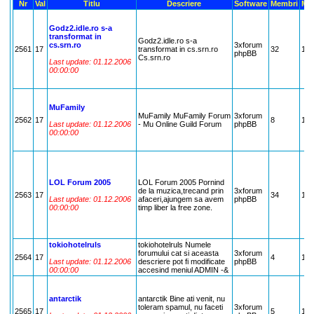
Nr
Val
Titlu
Descriere
Software
Membri
Mes
Godz2.idle.ro s-a
transformat in
Godz2.idle.ro s-a
cs.srn.ro
3xforum
2561
17
transformat in cs.srn.ro
32
17
phpBB
Cs.srn.ro
Last update: 01.12.2006
00:00:00
MuFamily
MuFamily MuFamily Forum
3xforum
2562
17
8
17
Last update: 01.12.2006
- Mu Online Guild Forum
phpBB
00:00:00
LOL Forum 2005
LOL Forum 2005 Pornind
de la muzica,trecand prin
3xforum
2563
17
34
17
Last update: 01.12.2006
afaceri,ajungem sa avem
phpBB
00:00:00
timp liber la free zone.
tokiohotelruls
tokiohotelruls Numele
forumului cat si aceasta
3xforum
2564
17
4
17
Last update: 01.12.2006
descriere pot fi modificate
phpBB
00:00:00
accesind meniul ADMIN -&
antarctik
antarctik Bine ati venit, nu
toleram spamul, nu faceti
3xforum
2565
17
5
17