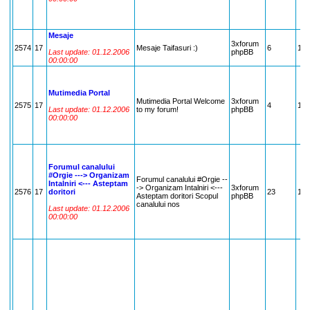
Mesaje
3xforum
2574
17
Mesaje Taifasuri :)
6
17
Last update: 01.12.2006
phpBB
00:00:00
Mutimedia Portal
Mutimedia Portal Welcome
3xforum
2575
17
4
17
Last update: 01.12.2006
to my forum!
phpBB
00:00:00
Forumul canalului
#Orgie ---> Organizam
Forumul canalului #Orgie --
Intalniri <--- Asteptam
-> Organizam Intalniri <---
3xforum
2576
17
doritori
23
17
Asteptam doritori Scopul
phpBB
canalului nos
Last update: 01.12.2006
00:00:00