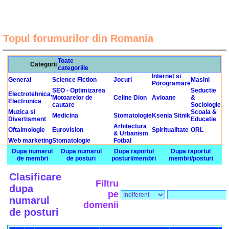
Topul forumurilor din Romania
Toate
Categorii
categoriile
Internet si
General
Science Fiction
Jocuri
Masini
Porogramare
SEO - Optimizarea
Seductie
Electrotehnica,
Motoarelor de
Celine Dion
Avioane
&
Electronica
cautare
Sociologie
Muzica si
Scoala &
Medicina
Stomatologie
Ksenia Sitnik
Divertisment
Educatie
Arhitectura
Oftalmologie
Eurovision
Spiritualitate
ORL
& Urbanism
Web marketing
Stomatologie
Fotbal
Dupa numarul
Dupa numarul
Dupa raportul
Dupa raportul
de membri
de posturi
posturi/membri
membri/posturi
Clasificare
Filtru
dupa
pe
numarul
domenii
de posturi