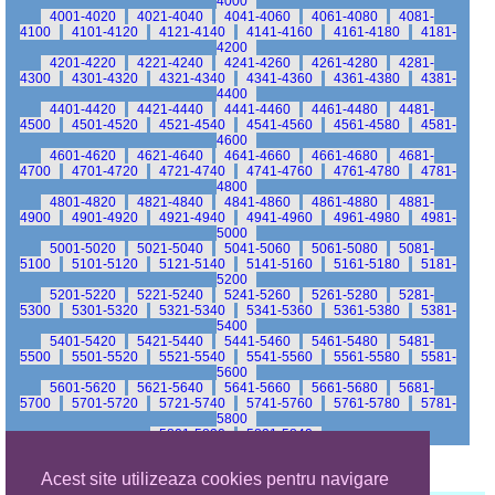
4000
4001-4020
4021-4040
4041-4060
4061-4080
4081-
4100
4101-4120
4121-4140
4141-4160
4161-4180
4181-
4200
4201-4220
4221-4240
4241-4260
4261-4280
4281-
4300
4301-4320
4321-4340
4341-4360
4361-4380
4381-
4400
4401-4420
4421-4440
4441-4460
4461-4480
4481-
4500
4501-4520
4521-4540
4541-4560
4561-4580
4581-
4600
4601-4620
4621-4640
4641-4660
4661-4680
4681-
4700
4701-4720
4721-4740
4741-4760
4761-4780
4781-
4800
4801-4820
4821-4840
4841-4860
4861-4880
4881-
4900
4901-4920
4921-4940
4941-4960
4961-4980
4981-
5000
5001-5020
5021-5040
5041-5060
5061-5080
5081-
5100
5101-5120
5121-5140
5141-5160
5161-5180
5181-
5200
5201-5220
5221-5240
5241-5260
5261-5280
5281-
5300
5301-5320
5321-5340
5341-5360
5361-5380
5381-
5400
5401-5420
5421-5440
5441-5460
5461-5480
5481-
5500
5501-5520
5521-5540
5541-5560
5561-5580
5581-
5600
5601-5620
5621-5640
5641-5660
5661-5680
5681-
5700
5701-5720
5721-5740
5741-5760
5761-5780
5781-
5800
5801-5820
5821-5840
Acest site utilizeaza cookies pentru navigare