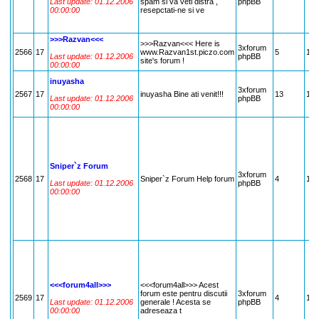
Last update: 01.12.2006
spam si va veti distra ,
phpBB
00:00:00
resepctati-ne si ve
>>>Razvan<<<
>>>Razvan<<< Here is
3xforum
2566
17
www.Razvan1st.piczo.com
5
17
Last update: 01.12.2006
phpBB
site's forum !
00:00:00
inuyasha
3xforum
2567
17
inuyasha Bine ati venit!!!
13
17
Last update: 01.12.2006
phpBB
00:00:00
Sniper`z Forum
3xforum
2568
17
Sniper`z Forum Help forum
4
17
Last update: 01.12.2006
phpBB
00:00:00
<<<forum4all>>>
<<<forum4all>>> Acest
forum este pentru discutii
3xforum
2569
17
4
17
Last update: 01.12.2006
generale ! Acesta se
phpBB
00:00:00
adreseaza t