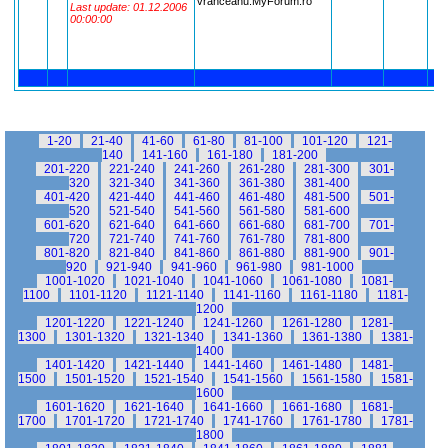
vranceanu.MyForum.ro
Last update: 01.12.2006
00:00:00
1-20
21-40
41-60
61-80
81-100
101-120
121-
140
141-160
161-180
181-200
201-220
221-240
241-260
261-280
281-300
301-
320
321-340
341-360
361-380
381-400
401-420
421-440
441-460
461-480
481-500
501-
520
521-540
541-560
561-580
581-600
601-620
621-640
641-660
661-680
681-700
701-
720
721-740
741-760
761-780
781-800
801-820
821-840
841-860
861-880
881-900
901-
920
921-940
941-960
961-980
981-1000
1001-1020
1021-1040
1041-1060
1061-1080
1081-
1100
1101-1120
1121-1140
1141-1160
1161-1180
1181-
1200
1201-1220
1221-1240
1241-1260
1261-1280
1281-
1300
1301-1320
1321-1340
1341-1360
1361-1380
1381-
1400
1401-1420
1421-1440
1441-1460
1461-1480
1481-
1500
1501-1520
1521-1540
1541-1560
1561-1580
1581-
1600
1601-1620
1621-1640
1641-1660
1661-1680
1681-
1700
1701-1720
1721-1740
1741-1760
1761-1780
1781-
1800