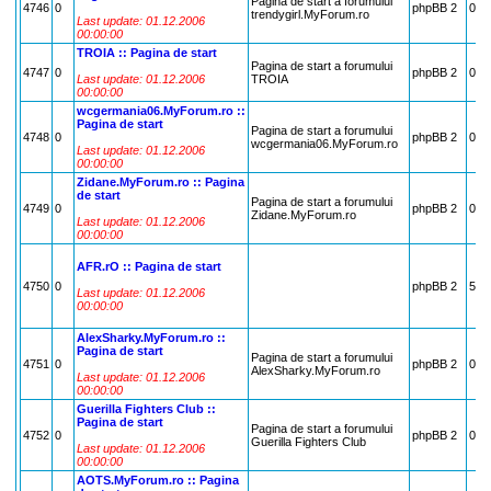
Pagina de start a forumului
4746
0
phpBB 2
0
trendygirl.MyForum.ro
Last update: 01.12.2006
00:00:00
TROIA :: Pagina de start
Pagina de start a forumului
4747
0
phpBB 2
0
Last update: 01.12.2006
TROIA
00:00:00
wcgermania06.MyForum.ro ::
Pagina de start
Pagina de start a forumului
4748
0
phpBB 2
0
wcgermania06.MyForum.ro
Last update: 01.12.2006
00:00:00
Zidane.MyForum.ro :: Pagina
de start
Pagina de start a forumului
4749
0
phpBB 2
0
Zidane.MyForum.ro
Last update: 01.12.2006
00:00:00
AFR.rO :: Pagina de start
4750
0
phpBB 2
5
Last update: 01.12.2006
00:00:00
AlexSharky.MyForum.ro ::
Pagina de start
Pagina de start a forumului
4751
0
phpBB 2
0
AlexSharky.MyForum.ro
Last update: 01.12.2006
00:00:00
Guerilla Fighters Club ::
Pagina de start
Pagina de start a forumului
4752
0
phpBB 2
0
Guerilla Fighters Club
Last update: 01.12.2006
00:00:00
AOTS.MyForum.ro :: Pagina