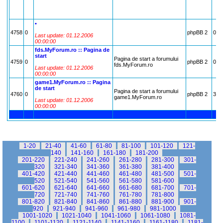
•
4758
0
phpBB 2
0
Last update: 01.12.2006
00:00:00
fds.MyForum.ro :: Pagina de
start
Pagina de start a forumului
4759
0
phpBB 2
0
fds.MyForum.ro
Last update: 01.12.2006
00:00:00
game1.MyForum.ro :: Pagina
de start
Pagina de start a forumului
4760
0
phpBB 2
3
game1.MyForum.ro
Last update: 01.12.2006
00:00:00
1-20
21-40
41-60
61-80
81-100
101-120
121-
140
141-160
161-180
181-200
201-220
221-240
241-260
261-280
281-300
301-
320
321-340
341-360
361-380
381-400
401-420
421-440
441-460
461-480
481-500
501-
520
521-540
541-560
561-580
581-600
601-620
621-640
641-660
661-680
681-700
701-
720
721-740
741-760
761-780
781-800
801-820
821-840
841-860
861-880
881-900
901-
920
921-940
941-960
961-980
981-1000
1001-1020
1021-1040
1041-1060
1061-1080
1081-
1100
1101-1120
1121-1140
1141-1160
1161-1180
1181-