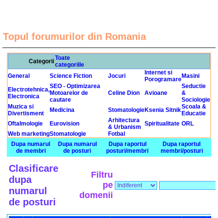
Topul forumurilor din Romania
Toate
Categorii
categoriile
Internet si
General
Science Fiction
Jocuri
Masini
Porogramare
SEO - Optimizarea
Seductie
Electrotehnica,
Motoarelor de
Celine Dion
Avioane
&
Electronica
cautare
Sociologie
Muzica si
Scoala &
Medicina
Stomatologie
Ksenia Sitnik
Divertisment
Educatie
Arhitectura
Oftalmologie
Eurovision
Spiritualitate
ORL
& Urbanism
Web marketing
Stomatologie
Fotbal
Dupa numarul
Dupa numarul
Dupa raportul
Dupa raportul
de membri
de posturi
posturi/membri
membri/posturi
Clasificare
Filtru
dupa
pe
numarul
domenii
de posturi