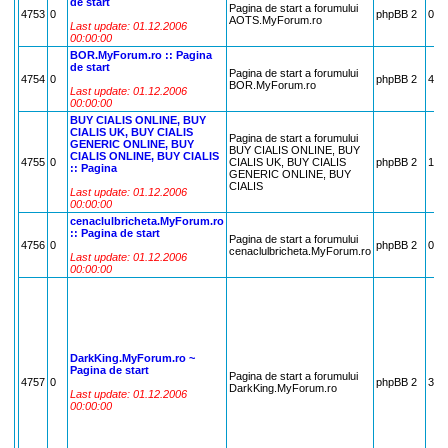
de start
Pagina de start a forumului
4753
0
phpBB 2
0
AOTS.MyForum.ro
Last update: 01.12.2006
00:00:00
BOR.MyForum.ro :: Pagina
de start
Pagina de start a forumului
4754
0
phpBB 2
43
BOR.MyForum.ro
Last update: 01.12.2006
00:00:00
BUY CIALIS ONLINE, BUY
CIALIS UK, BUY CIALIS
Pagina de start a forumului
GENERIC ONLINE, BUY
BUY CIALIS ONLINE, BUY
CIALIS ONLINE, BUY CIALIS
4755
0
CIALIS UK, BUY CIALIS
phpBB 2
16
:: Pagina
GENERIC ONLINE, BUY
CIALIS
Last update: 01.12.2006
00:00:00
cenaclulbricheta.MyForum.ro
:: Pagina de start
Pagina de start a forumului
4756
0
phpBB 2
0
cenaclulbricheta.MyForum.ro
Last update: 01.12.2006
00:00:00
DarkKing.MyForum.ro ~
Pagina de start
Pagina de start a forumului
4757
0
phpBB 2
3
DarkKing.MyForum.ro
Last update: 01.12.2006
00:00:00