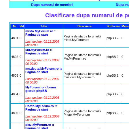
Dupa numarul de membri
Dupa nu
Clasificare dupa numarul de p
Nr
Val
Titlu
Descriere
Software
Memb
misto.MyForum.ro ::
Pagina de start
Pagina de start a forumului
4801
0
phpBB 2
0
misto.MyForum.ro
Last update: 01.12.2006
00:00:00
Mu.MyForum.ro ::
Pagina de start
Pagina de start a forumului
4802
0
phpBB 2
0
Mu.MyForum.ro
Last update: 01.12.2006
00:00:00
muzicuta.MyForum.ro ::
Pagina de start
Pagina de start a forumului
4803
0
phpBB 2
0
muzicuta.MyForum.ro
Last update: 01.12.2006
00:00:00
MyForum.ro - forum
gratuit phpBB
4804
0
phpBB 2
0
Last update: 01.12.2006
00:00:00
Photo.MyForum.ro ::
Pagina de start
Pagina de start a forumului
4805
0
phpBB 2
0
Photo.MyForum.ro
Last update: 01.12.2006
00:00:00
picz.MyForum.ro ::
Pagina de start