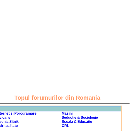
Topul forumurilor din Romania
nternet si Porogramare
Masini
vioane
Seductie & Sociologie
senia Sitnik
Scoala & Educatie
iritualitate
ORL