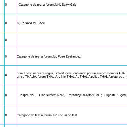
0
|-Categorie de test a forumului-|: Sexy-Girls
0
iNtRa sA vEzI: PoZe
0
,
0
Categorie de test a forumului: Poze Zeeilandezi
primul pas: inscriere.reguli. , introducere; cantando por un sueno: membrii
0
uri cu THALIA; forum THALIA: zilnic THALIA , THALIA polls , THALIA pictures 
0
~Despre Noi~: ~Cine suntem Noi? , ~Personaje si Actorii Lor~; ~Sugestii~: Sger
0
Categorie de test a forumului: Forum de test