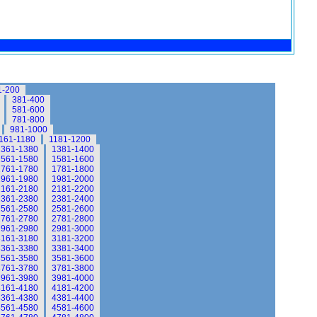
1-200
381-400
581-600
781-800
981-1000
161-1180
1181-1200
1361-1380
1381-1400
1561-1580
1581-1600
1761-1780
1781-1800
1961-1980
1981-2000
2161-2180
2181-2200
2361-2380
2381-2400
2561-2580
2581-2600
2761-2780
2781-2800
2961-2980
2981-3000
3161-3180
3181-3200
3361-3380
3381-3400
3561-3580
3581-3600
3761-3780
3781-3800
3961-3980
3981-4000
4161-4180
4181-4200
4361-4380
4381-4400
4561-4580
4581-4600