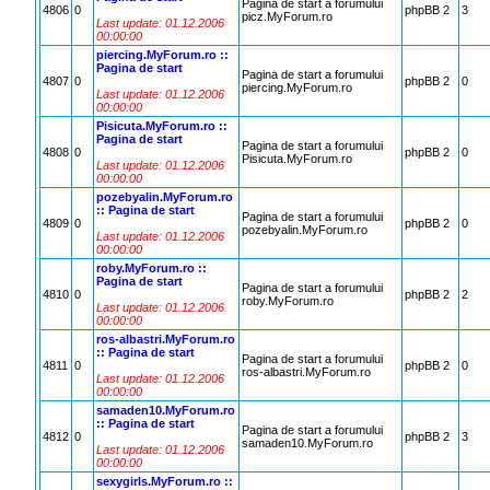
Pagina de start a forumului
4806
0
phpBB 2
3
picz.MyForum.ro
Last update: 01.12.2006
00:00:00
piercing.MyForum.ro ::
Pagina de start
Pagina de start a forumului
4807
0
phpBB 2
0
piercing.MyForum.ro
Last update: 01.12.2006
00:00:00
Pisicuta.MyForum.ro ::
Pagina de start
Pagina de start a forumului
4808
0
phpBB 2
0
Pisicuta.MyForum.ro
Last update: 01.12.2006
00:00:00
pozebyalin.MyForum.ro
:: Pagina de start
Pagina de start a forumului
4809
0
phpBB 2
0
pozebyalin.MyForum.ro
Last update: 01.12.2006
00:00:00
roby.MyForum.ro ::
Pagina de start
Pagina de start a forumului
4810
0
phpBB 2
2
roby.MyForum.ro
Last update: 01.12.2006
00:00:00
ros-albastri.MyForum.ro
:: Pagina de start
Pagina de start a forumului
4811
0
phpBB 2
0
ros-albastri.MyForum.ro
Last update: 01.12.2006
00:00:00
samaden10.MyForum.ro
:: Pagina de start
Pagina de start a forumului
4812
0
phpBB 2
3
samaden10.MyForum.ro
Last update: 01.12.2006
00:00:00
sexygirls.MyForum.ro ::