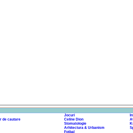
Jocuri
I
r de cautare
Celine Dion
A
Stomatologie
K
Arhitectura & Urbanism
Sp
Fotbal