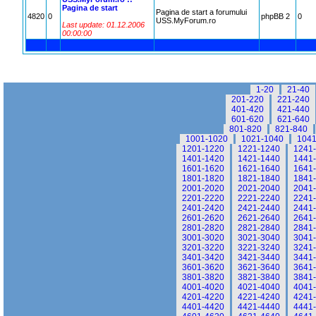
Pagina de start
Pagina de start a forumului
4820
0
phpBB 2
0
USS.MyForum.ro
Last update: 01.12.2006
00:00:00
1-20
21-40
201-220
221-240
401-420
421-440
601-620
621-640
801-820
821-840
1001-1020
1021-1040
1041
1201-1220
1221-1240
1241
1401-1420
1421-1440
1441
1601-1620
1621-1640
1641
1801-1820
1821-1840
1841
2001-2020
2021-2040
2041
2201-2220
2221-2240
2241
2401-2420
2421-2440
2441
2601-2620
2621-2640
2641
2801-2820
2821-2840
2841
3001-3020
3021-3040
3041
3201-3220
3221-3240
3241
3401-3420
3421-3440
3441
3601-3620
3621-3640
3641
3801-3820
3821-3840
3841
4001-4020
4021-4040
4041
4201-4220
4221-4240
4241
4401-4420
4421-4440
4441