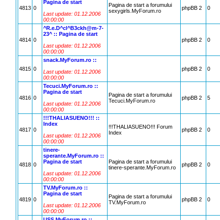
Pagina de start
Pagina de start a forumului
4813
0
phpBB 2
0
sexygirls.MyForum.ro
Last update: 01.12.2006
00:00:00
^R.e.D^cl^B3ckh@m-7-
23^ :: Pagina de start
4814
0
phpBB 2
0
Last update: 01.12.2006
00:00:00
snack.MyForum.ro ::
4815
0
phpBB 2
0
Last update: 01.12.2006
00:00:00
Tecuci.MyForum.ro ::
Pagina de start
Pagina de start a forumului
4816
0
phpBB 2
5
Tecuci.MyForum.ro
Last update: 01.12.2006
00:00:00
!!!THALIASUENO!!! ::
Index
!!!THALIASUENO!!! Forum
4817
0
phpBB 2
0
Index
Last update: 01.12.2006
00:00:00
tinere-
sperante.MyForum.ro ::
Pagina de start
Pagina de start a forumului
4818
0
phpBB 2
0
tinere-sperante.MyForum.ro
Last update: 01.12.2006
00:00:00
TV.MyForum.ro ::
Pagina de start
Pagina de start a forumului
4819
0
phpBB 2
0
TV.MyForum.ro
Last update: 01.12.2006
00:00:00
USS.MyForum.ro ::