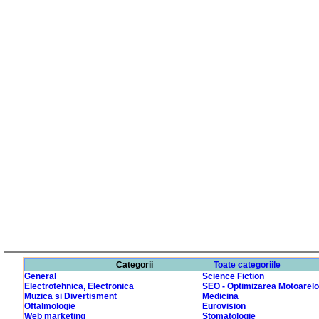
Categorii
Toate categoriile
General
Science Fiction
Electrotehnica, Electronica
SEO - Optimizarea Motoarelo
Muzica si Divertisment
Medicina
Oftalmologie
Eurovision
Web marketing
Stomatologie