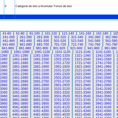
0
Categorie de test a forumului: Forum de test
41-60
61-80
81-100
101-120
121-140
141-160
161-180
18
241-260
261-280
281-300
301-320
321-340
341-360
361-380
441-460
461-480
481-500
501-520
521-540
541-560
561-580
641-660
661-680
681-700
701-720
721-740
741-760
761-780
841-860
861-880
881-900
901-920
921-940
941-960
961-980
-1060
1061-1080
1081-1100
1101-1120
1121-1140
1141-1160
1
-1260
1261-1280
1281-1300
1301-1320
1321-1340
1341-1360
-1460
1461-1480
1481-1500
1501-1520
1521-1540
1541-1560
-1660
1661-1680
1681-1700
1701-1720
1721-1740
1741-1760
-1860
1861-1880
1881-1900
1901-1920
1921-1940
1941-1960
-2060
2061-2080
2081-2100
2101-2120
2121-2140
2141-2160
-2260
2261-2280
2281-2300
2301-2320
2321-2340
2341-2360
-2460
2461-2480
2481-2500
2501-2520
2521-2540
2541-2560
-2660
2661-2680
2681-2700
2701-2720
2721-2740
2741-2760
-2860
2861-2880
2881-2900
2901-2920
2921-2940
2941-2960
-3060
3061-3080
3081-3100
3101-3120
3121-3140
3141-3160
-3260
3261-3280
3281-3300
3301-3320
3321-3340
3341-3360
-3460
3461-3480
3481-3500
3501-3520
3521-3540
3541-3560
-3660
3661-3680
3681-3700
3701-3720
3721-3740
3741-3760
-3860
3861-3880
3881-3900
3901-3920
3921-3940
3941-3960
-4060
4061-4080
4081-4100
4101-4120
4121-4140
4141-4160
-4260
4261-4280
4281-4300
4301-4320
4321-4340
4341-4360
-4460
4461-4480
4481-4500
4501-4520
4521-4540
4541-4560