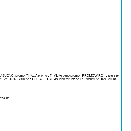
 THALIASUENO; promo: THALIA promo , THALIAsueno promo , PROMOVARE!!! , alte site
, ::NEW:: THALIAsueno SPECIAL; THALIAsueno forum: ce-i cu forumu'? , free forum
eaza-ne