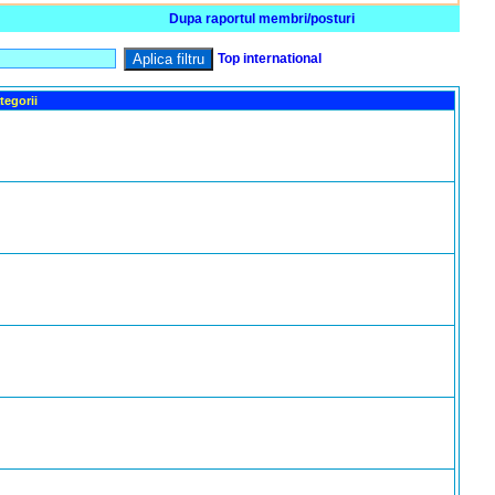
Dupa raportul membri/posturi
Aplica filtru
Top international
tegorii