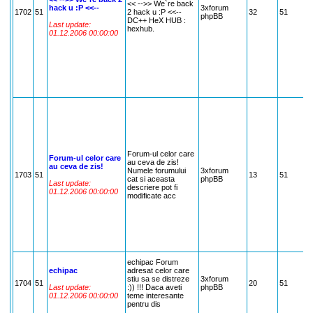
<< -->> We`re back
hack u :P <<--
3xforum
D
1702
51
2 hack u :P <<--
32
51
phpBB
C
DC++ HeX HUB :
Last update:
S
hexhub.
01.12.2006 00:00:00
N
T
S
F
L
,
C
C
R
t
S
d
M
c
Forum-ul celor care
s
Forum-ul celor care
au ceva de zis!
B
au ceva de zis!
Numele forumului
3xforum
A
1703
51
13
51
cat si aceasta
phpBB
s
Last update:
descriere pot fi
C
01.12.2006 00:00:00
modificate acc
M
f
h
A
T
p
A
C
echipac Forum
R
echipac
adresat celor care
P
stiu sa se distreze
3xforum
1704
51
20
51
C
Last update:
:)) !!! Daca aveti
phpBB
L
01.12.2006 00:00:00
teme interesante
S
pentru dis
P