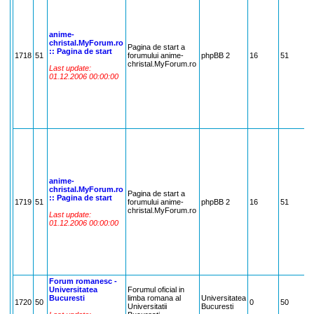
A
b
t
I
anime-
P
christal.MyForum.ro
Pagina de start a
H
:: Pagina de start
1718
51
forumului anime-
phpBB 2
16
51
P
christal.MyForum.ro
,
Last update:
S
01.12.2006 00:00:00
J
,
D
N
Z
F
B
N
A
b
t
I
anime-
P
christal.MyForum.ro
Pagina de start a
H
:: Pagina de start
1719
51
forumului anime-
phpBB 2
16
51
P
christal.MyForum.ro
,
Last update:
S
01.12.2006 00:00:00
J
,
D
N
Z
F
Forum romanesc -
Universitatea
Forumul oficial in
Bucuresti
limba romana al
Universitatea
D
1720
50
0
50
Universitatii
Bucuresti
r