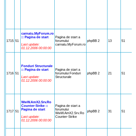
A
D
B
S
S
D
G
J
-
carnatu.MyForum.ro
F
:: Pagina de start
Pagina de start a
C
1715
51
forumului
phpBB 2
13
51
C
Last update:
carnatu.MyForum.ro
M
01.12.2006 00:00:00
D
C
f
R
Fonduri Structurale
S
:: Pagina de start
Pagina de start a
s
1716
51
forumului Fonduri
phpBB 2
21
51
,
Last update:
Structurale
B
01.12.2006 00:00:00
B
,
E
,
w
S
WwW.AmX2.Srv.Ro
R
Counter-Strike ::
Pagina de start a
A
Pagina de start
forumului
1717
51
phpBB 2
31
51
D
WwW.AmX2.Srv.Ro
A
Last update:
Counter-Strike
F
01.12.2006 00:00:00
C
L
B
N