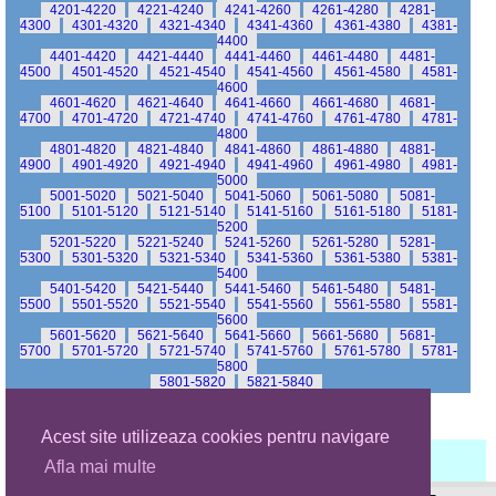
4201-4220
4221-4240
4241-4260
4261-4280
4281-
4300
4301-4320
4321-4340
4341-4360
4361-4380
4381-
4400
4401-4420
4421-4440
4441-4460
4461-4480
4481-
4500
4501-4520
4521-4540
4541-4560
4561-4580
4581-
4600
4601-4620
4621-4640
4641-4660
4661-4680
4681-
4700
4701-4720
4721-4740
4741-4760
4761-4780
4781-
4800
4801-4820
4821-4840
4841-4860
4861-4880
4881-
4900
4901-4920
4921-4940
4941-4960
4961-4980
4981-
5000
5001-5020
5021-5040
5041-5060
5061-5080
5081-
5100
5101-5120
5121-5140
5141-5160
5161-5180
5181-
5200
5201-5220
5221-5240
5241-5260
5261-5280
5281-
5300
5301-5320
5321-5340
5341-5360
5361-5380
5381-
5400
5401-5420
5421-5440
5441-5460
5461-5480
5481-
5500
5501-5520
5521-5540
5541-5560
5561-5580
5581-
5600
5601-5620
5621-5640
5641-5660
5661-5680
5681-
5700
5701-5720
5721-5740
5741-5760
5761-5780
5781-
5800
5801-5820
5821-5840
Acest site utilizeaza cookies pentru navigare
Afla mai multe