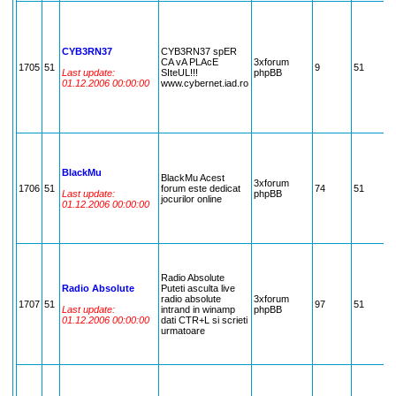
H
H
D
m
CYB3RN37
CYB3RN37 spER
n
CA vA PLAcE
3xforum
C
1705
51
9
51
Last update:
SIteUL!!!
phpBB
f
01.12.2006 00:00:00
www.cybernet.iad.ro
c
H
C
D
M
P
P
R
BlackMu
a
BlackMu Acest
3xforum
o
1706
51
forum este dedicat
74
51
Last update:
phpBB
(
jocurilor online
01.12.2006 00:00:00
(
P
D
S
C
I
T
Radio Absolute
C
Radio Absolute
Puteti asculta live
N
radio absolute
3xforum
1707
51
97
51
u
Last update:
intrand in winamp
phpBB
e
01.12.2006 00:00:00
dati CTR+L si scrieti
d
urmatoare
a
A
N
S
T
f