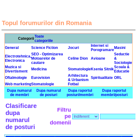
Topul forumurilor din Romania
Toate
Categorii
categoriile
Internet si
General
Science Fiction
Jocuri
Masini
Porogramare
SEO - Optimizarea
Seductie
Electrotehnica,
Motoarelor de
Celine Dion
Avioane
&
Electronica
cautare
Sociologie
Muzica si
Scoala &
Medicina
Stomatologie
Ksenia Sitnik
Divertisment
Educatie
Arhitectura
Oftalmologie
Eurovision
Spiritualitate
ORL
& Urbanism
Web marketing
Stomatologie
Fotbal
Dupa numarul
Dupa numarul
Dupa raportul
Dupa raportul
de membri
de posturi
posturi/membri
membri/posturi
Clasificare
Filtru
dupa
pe
numarul
domenii
de posturi