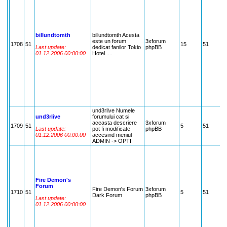
s
d
H
K
G
billundtomth
billundtomth Acesta
G
este un forum
3xforum
f
1708
51
15
51
Last update:
dedicat fanilor Tokio
phpBB
S
01.12.2006 00:00:00
Hotel.....
,
E
L
H
R
F
D
A
T
und3rlive Numele
und3rlive
forumului cat si
C
aceasta descriere
3xforum
1709
51
5
51
D
Last update:
pot fi modificate
phpBB
F
01.12.2006 00:00:00
accesind meniul
ADMIN -> OPTI
S
P
A
M
D
Fire Demon's
A
Forum
H
Fire Demon's Forum
3xforum
1710
51
5
51
S
Dark Forum
phpBB
Last update:
S
01.12.2006 00:00:00
A
F
S
v