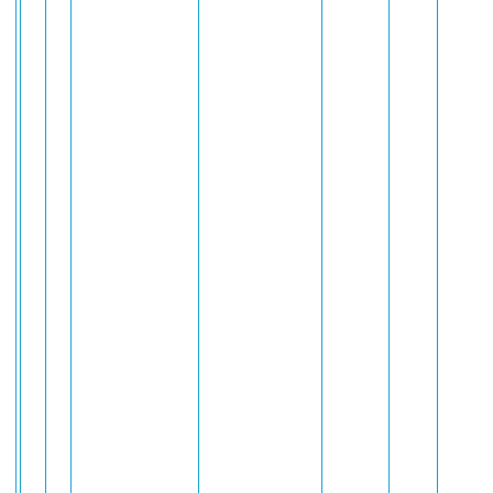
R
N
P
S
A
C
D
F
W
P
C
D
P
S
P
I
A
O
P
D
M
O
L
A
D
N
I
F
B
I
S
A
G
U
S
C