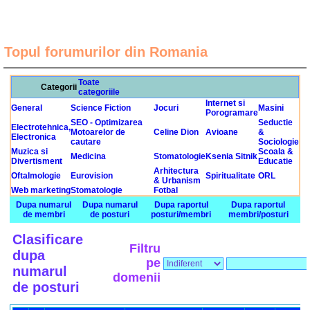
Topul forumurilor din Romania
Toate
Categorii
categoriile
Internet si
General
Science Fiction
Jocuri
Masini
Porogramare
SEO - Optimizarea
Seductie
Electrotehnica,
Motoarelor de
Celine Dion
Avioane
&
Electronica
cautare
Sociologie
Muzica si
Scoala &
Medicina
Stomatologie
Ksenia Sitnik
Divertisment
Educatie
Arhitectura
Oftalmologie
Eurovision
Spiritualitate
ORL
& Urbanism
Web marketing
Stomatologie
Fotbal
Dupa numarul
Dupa numarul
Dupa raportul
Dupa raportul
de membri
de posturi
posturi/membri
membri/posturi
Clasificare
Filtru
dupa
pe
numarul
domenii
de posturi