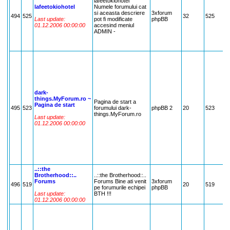
lafeetokiohotel
V
lafeetokiohotel
Numele forumului cat
T
si aceasta descriere
3xforum
494
525
32
525
L
Last update:
pot fi modificate
phpBB
,
01.12.2006 00:00:00
accesind meniul
,
ADMIN -
I
R
n
R
I
D
.
.
.
dark-
M
things.MyForum.ro ~
M
Pagina de start a
Pagina de start
D
495
523
forumului dark-
phpBB 2
20
523
s
things.MyForum.ro
Last update:
C
01.12.2006 00:00:00
S
T
S
J
C
M
M
..::the
Brotherhood::..
..::the Brotherhood::..
.
Forums
Forums Bine ati venit
3xforum
D
496
519
20
519
pe forumurile echipei
phpBB
D
Last update:
BTH !!!
,
01.12.2006 00:00:00
m
V
,
K