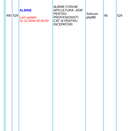
R
ALBINE FORUM
P
ALBINE
APICULTURA - ATAT
D
PENTRU
3xforum
M
490
529
90
529
Last update:
PROFESIONISTI
phpBB
D
01.12.2006 00:00:00
CAT SI PENTRU
P
INCEPATORI
M
M
P
P
I
A
C
I
A
S
A
F
P
Y
S
D
B
C
I
C
O
I
S
C
M
I
R
C
A
T
M