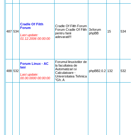
S
C
W
P
C
V
Cradle Of Filth
V
Cradle Of Filth Forum
Forum
C
Forum Cradle Of Filth
3xforum
487
534
15
534
S
pentru fanii
phpBB
Last update:
S
adevarati!!!
01.12.2006 00:00:00
N
G
C
O
A
R
Forumul linuxistilor de
O
Forum Linux - AC
la facultatea de
N
Iasi
Automatizari si
S
488
532
phpBB2.0.2
132
532
Calculatoare -
O
Last update:
Universitatea Tehnica
M
00.00.0000 00:00:00
"Gh. A
T
U
.
A
.
S
.
i
M
.
C
!
T
.
.