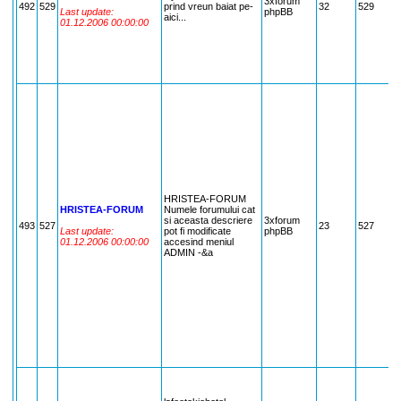
3xforum
~
492
529
prind vreun baiat pe-
32
529
Last update:
phpBB
U
aici...
01.12.2006 00:00:00
u
S
,
F
C
{
F
D
l
T
r
A
S
S
h
s
HRISTEA-FORUM
C
HRISTEA-FORUM
Numele forumului cat
b
si aceasta descriere
3xforum
V
493
527
23
527
Last update:
pot fi modificate
phpBB
v
01.12.2006 00:00:00
accesind meniul
D
ADMIN -&a
d
M
M
,
,
P
D
F
s
v
O
T
T
G