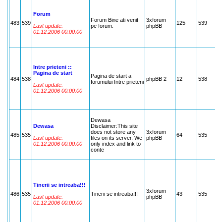
H
M
Forum
M
Forum Bine ati venit
3xforum
B
483
539
125
539
Last update:
pe forum.
phpBB
B
01.12.2006 00:00:00
H
/
C
F
C
D
Intre prieteni ::
D
Pagina de start
Pagina de start a
s
484
538
phpBB 2
12
538
forumului Intre prieteni
D
Last update:
D
01.12.2006 00:00:00
F
d
O
S
Dewasa
P
Dewasa
Disclaimer:This site
S
does not store any
3xforum
G
485
535
64
535
Last update:
files on its server. We
phpBB
,
01.12.2006 00:00:00
only index and link to
H
conte
L
S
D
u
,
B
Tinerii se intreaba!!!
C
3xforum
486
535
Tinerii se intreaba!!!
43
535
c
Last update:
phpBB
P
01.12.2006 00:00:00
,
d
M