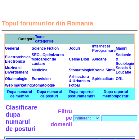
Topul forumurilor din Romania
Toate
Categorii
categoriile
Internet si
General
Science Fiction
Jocuri
Masini
Porogramare
SEO - Optimizarea
Seductie
Electrotehnica,
Motoarelor de
Celine Dion
Avioane
&
Electronica
cautare
Sociologie
Muzica si
Scoala &
Medicina
Stomatologie
Ksenia Sitnik
Divertisment
Educatie
Arhitectura
Oftalmologie
Eurovision
Spiritualitate
ORL
& Urbanism
Web marketing
Stomatologie
Fotbal
Dupa numarul
Dupa numarul
Dupa raportul
Dupa raportul
de membri
de posturi
posturi/membri
membri/posturi
Clasificare
Filtru
dupa
pe
numarul
domenii
de posturi