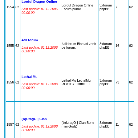
Lordul Dragon Online
Lordul Dragon Online
3xforum
1554
62
7
62
Last update: 01.12.2006
Forum public
phpBB
00:00:00
4all forum
4all forum Bine ati venit
3xforum
1555
62
16
62
Last update: 01.12.2006
pe forum.
phpBB
00:00:00
Lethal Mu
Lethal Mu LethalMu
3xforum
1556
62
73
62
Last update: 01.12.2006
ROCKS!!!!!!!!!!!!!!!!!!
phpBB
00:00:00
(b)UragO | Clan
(b)UragO | Clan Born
3xforum
1557
62
11
62
Last update: 01.12.2006
mini GodZ
phpBB
00:00:00