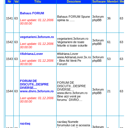
Nr
Val
Titlu
Descriere
Software
Membri
Mesa
Bahaus FORUM
Bahaus FORUM Spune
3xforum
1541
63
36
63
Last update: 01.12.2006
opinia ta ......
phpBB
00:00:00
vegetarieni.3xforum.ro
vegetarieni.3xforum.ro
3xforum
1542
63
Vegetarieni de toate
61
63
Last update: 01.12.2006
phpBB
felurile si toate soiurile
00:00:00
#Adriana.Lover
#Adriana.Lover
www.AdrianaLover.3x.ro
3xforum
1543
63
53
63
Last update: 01.12.2006
- Bine Ati Venit Pe
phpBB
00:00:00
Forum!
FORUM DE
FORUM DE
DISCUTII...DESPRE
DISCUTII...DESPRE
DIVERSE....
DIVERSE....
3xforum
1544
63
www.divro.3xforum.ro
21
63
www.divro.3xforum.ro
phpBB
Bine atzi venit pe
Last update: 01.12.2006
forumu` DIVRO....
00:00:00
razdaq Numele
razdaq
forumului cat si aceasta
3xforum