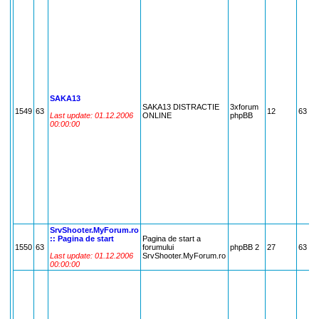
SAKA13
SAKA13 DISTRACTIE
3xforum
1549
63
12
63
Last update: 01.12.2006
ONLINE
phpBB
00:00:00
SrvShooter.MyForum.ro
:: Pagina de start
Pagina de start a
1550
63
forumului
phpBB 2
27
63
Last update: 01.12.2006
SrvShooter.MyForum.ro
00:00:00