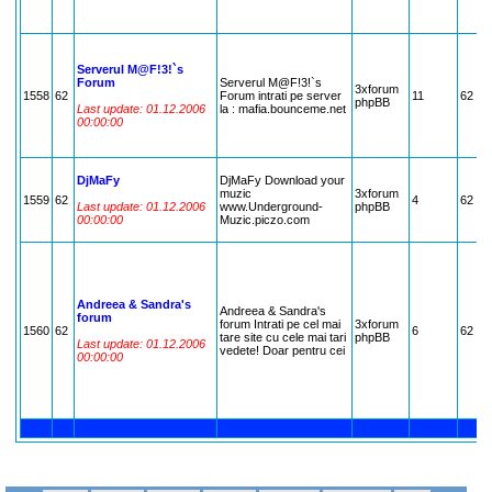
Serverul M@F!3!`s
Forum
Serverul M@F!3!`s
3xforum
1558
62
Forum intrati pe server
11
62
phpBB
Last update: 01.12.2006
la : mafia.bounceme.net
00:00:00
DjMaFy
DjMaFy Download your
muzic
3xforum
1559
62
4
62
Last update: 01.12.2006
www.Underground-
phpBB
00:00:00
Muzic.piczo.com
Andreea & Sandra's
Andreea & Sandra's
forum
forum Intrati pe cel mai
3xforum
1560
62
6
62
tare site cu cele mai tari
phpBB
Last update: 01.12.2006
vedete! Doar pentru cei
00:00:00