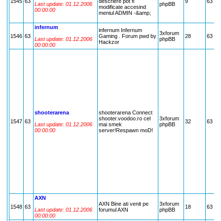
1545
63
descriere pot fi
9
63
Last update: 01.12.2006
phpBB
modificate accesind
00:00:00
meniul ADMIN -&amp;
infernum
infernum Infernum
3xforum
1546
63
Gaming . Forum pwd by
28
63
Last update: 01.12.2006
phpBB
Hackzor
00:00:00
shooterarena
shooterarena Connect
shooter.voodoo.ro cel
3xforum
1547
63
32
63
Last update: 01.12.2006
mai smek
phpBB
00:00:00
server!Respawn moD!
AXN
AXN Bine ati venit pe
3xforum
1548
63
18
63
Last update: 01.12.2006
forumul AXN
phpBB
00:00:00