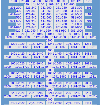
1-20
21-40
41-60
61-80
81-100
101-120
121-
140
141-160
161-180
181-200
201-220
221-240
241-260
261-280
281-300
301-
320
321-340
341-360
361-380
381-400
401-420
421-440
441-460
461-480
481-500
501-
520
521-540
541-560
561-580
581-600
601-620
621-640
641-660
661-680
681-700
701-
720
721-740
741-760
761-780
781-800
801-820
821-840
841-860
861-880
881-900
901-
920
921-940
941-960
961-980
981-1000
1001-1020
1021-1040
1041-1060
1061-1080
1081-
1100
1101-1120
1121-1140
1141-1160
1161-1180
1181-
1200
1201-1220
1221-1240
1241-1260
1261-1280
1281-
1300
1301-1320
1321-1340
1341-1360
1361-1380
1381-
1400
1401-1420
1421-1440
1441-1460
1461-1480
1481-
1500
1501-1520
1521-1540
1541-1560
1561-1580
1581-
1600
1601-1620
1621-1640
1641-1660
1661-1680
1681-
1700
1701-1720
1721-1740
1741-1760
1761-1780
1781-
1800
1801-1820
1821-1840
1841-1860
1861-1880
1881-
1900
1901-1920
1921-1940
1941-1960
1961-1980
1981-
2000
2001-2020
2021-2040
2041-2060
2061-2080
2081-
2100
2101-2120
2121-2140
2141-2160
2161-2180
2181-
2200
2201-2220
2221-2240
2241-2260
2261-2280
2281-
2300
2301-2320
2321-2340
2341-2360
2361-2380
2381-
2400
2401-2420
2421-2440
2441-2460
2461-2480
2481-