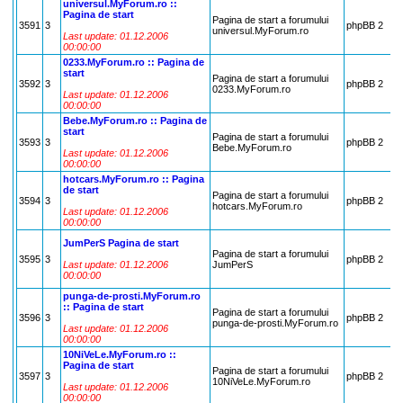
universul.MyForum.ro ::
Pagina de start
Pagina de start a forumului
3591
3
phpBB 2
2
universul.MyForum.ro
Last update: 01.12.2006
00:00:00
0233.MyForum.ro :: Pagina de
start
Pagina de start a forumului
3592
3
phpBB 2
0
0233.MyForum.ro
Last update: 01.12.2006
00:00:00
Bebe.MyForum.ro :: Pagina de
start
Pagina de start a forumului
3593
3
phpBB 2
2
Bebe.MyForum.ro
Last update: 01.12.2006
00:00:00
hotcars.MyForum.ro :: Pagina
de start
Pagina de start a forumului
3594
3
phpBB 2
0
hotcars.MyForum.ro
Last update: 01.12.2006
00:00:00
JumPerS Pagina de start
Pagina de start a forumului
3595
3
phpBB 2
2
Last update: 01.12.2006
JumPerS
00:00:00
punga-de-prosti.MyForum.ro
:: Pagina de start
Pagina de start a forumului
3596
3
phpBB 2
0
punga-de-prosti.MyForum.ro
Last update: 01.12.2006
00:00:00
10NiVeLe.MyForum.ro ::
Pagina de start
Pagina de start a forumului
3597
3
phpBB 2
9
10NiVeLe.MyForum.ro
Last update: 01.12.2006
00:00:00