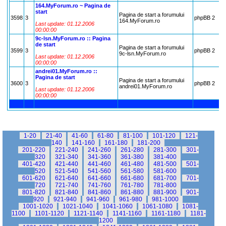
164.MyForum.ro ~ Pagina de
start
Pagina de start a forumului
3598
3
phpBB 2
8
164.MyForum.ro
Last update: 01.12.2006
00:00:00
9c-lsn.MyForum.ro :: Pagina
de start
Pagina de start a forumului
3599
3
phpBB 2
2
9c-lsn.MyForum.ro
Last update: 01.12.2006
00:00:00
andrei01.MyForum.ro ::
Pagina de start
Pagina de start a forumului
3600
3
phpBB 2
4
andrei01.MyForum.ro
Last update: 01.12.2006
00:00:00
1-20
21-40
41-60
61-80
81-100
101-120
121-
140
141-160
161-180
181-200
201-220
221-240
241-260
261-280
281-300
301-
320
321-340
341-360
361-380
381-400
401-420
421-440
441-460
461-480
481-500
501-
520
521-540
541-560
561-580
581-600
601-620
621-640
641-660
661-680
681-700
701-
720
721-740
741-760
761-780
781-800
801-820
821-840
841-860
861-880
881-900
901-
920
921-940
941-960
961-980
981-1000
1001-1020
1021-1040
1041-1060
1061-1080
1081-
1100
1101-1120
1121-1140
1141-1160
1161-1180
1181-
1200