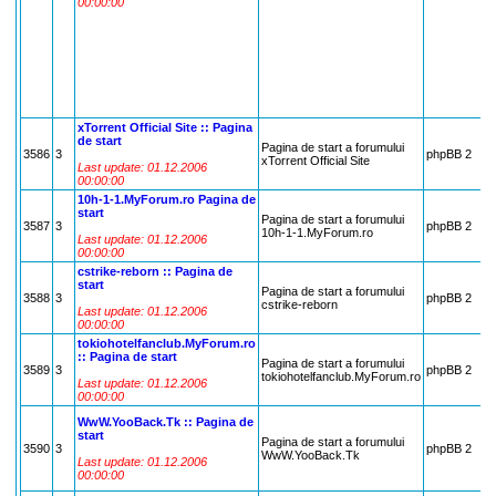
00:00:00
xTorrent Official Site :: Pagina
de start
Pagina de start a forumului
3586
3
phpBB 2
3
xTorrent Official Site
Last update: 01.12.2006
00:00:00
10h-1-1.MyForum.ro Pagina de
start
Pagina de start a forumului
3587
3
phpBB 2
3
10h-1-1.MyForum.ro
Last update: 01.12.2006
00:00:00
cstrike-reborn :: Pagina de
start
Pagina de start a forumului
3588
3
phpBB 2
4
cstrike-reborn
Last update: 01.12.2006
00:00:00
tokiohotelfanclub.MyForum.ro
:: Pagina de start
Pagina de start a forumului
3589
3
phpBB 2
2
tokiohotelfanclub.MyForum.ro
Last update: 01.12.2006
00:00:00
WwW.YooBack.Tk :: Pagina de
start
Pagina de start a forumului
3590
3
phpBB 2
0
WwW.YooBack.Tk
Last update: 01.12.2006
00:00:00