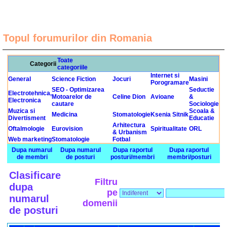
Topul forumurilor din Romania
Toate
Categorii
categoriile
Internet si
General
Science Fiction
Jocuri
Masini
Porogramare
SEO - Optimizarea
Seductie
Electrotehnica,
Motoarelor de
Celine Dion
Avioane
&
Electronica
cautare
Sociologie
Muzica si
Scoala &
Medicina
Stomatologie
Ksenia Sitnik
Divertisment
Educatie
Arhitectura
Oftalmologie
Eurovision
Spiritualitate
ORL
& Urbanism
Web marketing
Stomatologie
Fotbal
Dupa numarul
Dupa numarul
Dupa raportul
Dupa raportul
de membri
de posturi
posturi/membri
membri/posturi
Clasificare
Filtru
dupa
pe
numarul
domenii
de posturi