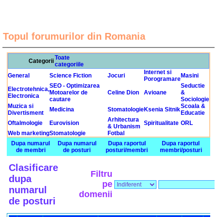
Topul forumurilor din Romania
Toate
Categorii
categoriile
Internet si
General
Science Fiction
Jocuri
Masini
Porogramare
SEO - Optimizarea
Seductie
Electrotehnica,
Motoarelor de
Celine Dion
Avioane
&
Electronica
cautare
Sociologie
Muzica si
Scoala &
Medicina
Stomatologie
Ksenia Sitnik
Divertisment
Educatie
Arhitectura
Oftalmologie
Eurovision
Spiritualitate
ORL
& Urbanism
Web marketing
Stomatologie
Fotbal
Dupa numarul
Dupa numarul
Dupa raportul
Dupa raportul
de membri
de posturi
posturi/membri
membri/posturi
Clasificare
Filtru
dupa
pe
numarul
domenii
de posturi