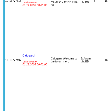
10
16777518
87
1677
Last update:
CAMPIONAT DE FIFA
phpBB
01.12.2006 00:00:00
06
Calugarul
Calugarul Welcome to
3xforum
11
16777497
9
1677
Last update:
the forum me...
phpBB
01.12.2006 00:00:00