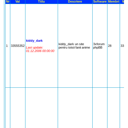
Nr
Val
Titlu
Descriere
Software
Membri
Mes
kiddy_dark
kiddy_dark un site
3xforum
1
33555352
28
3355
Last update:
pentru totsii fanii anime
phpBB
01.12.2006 00:00:00