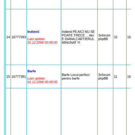
Indienii
Indienii PE AICI NU SE
POATE TRECE ... Aici
3xforum
14
16777393
31
1677
Last update:
E DIANA,CARTIERUL
phpBB
01.12.2006 00:00:00
MINUNAT !!!
Barfe
Barfe Locul perfect
3xforum
15
16777381
11
1677
Last update:
pentru barfe
phpBB
01.12.2006 00:00:00