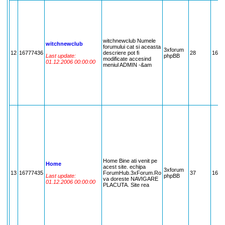
witchnewclub Numele
witchnewclub
forumului cat si aceasta
3xforum
12
16777436
descriere pot fi
28
1677
Last update:
phpBB
modificate accesind
01.12.2006 00:00:00
meniul ADMIN -&am
Home Bine ati venit pe
Home
acest site. echipa
3xforum
13
16777435
ForumHub.3xForum.Ro
37
1677
Last update:
phpBB
va doreste NAVIGARE
01.12.2006 00:00:00
PLACUTA. Site rea