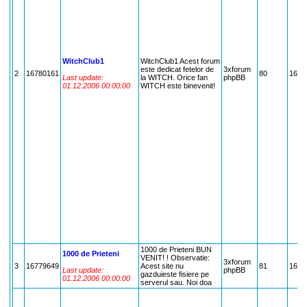
WitchClub1
WitchClub1 Acest forum
este dedicat fetelor de
3xforum
2
16780161
80
1678
Last update:
la WITCH. Orice fan
phpBB
01.12.2006 00:00:00
WITCH este binevenit!
1000 de Prieteni BUN
1000 de Prieteni
VENIT! ! Observatie:
3xforum
3
16779649
Acest site nu
81
1677
Last update:
phpBB
gazduieste fisiere pe
01.12.2006 00:00:00
serverul sau. Noi doa