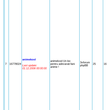
animekool
animekool Un loc
3xforum
7
16778024
pentru adevarati fani
25
1677
Last update:
phpBB
anime !
01.12.2006 00:00:00