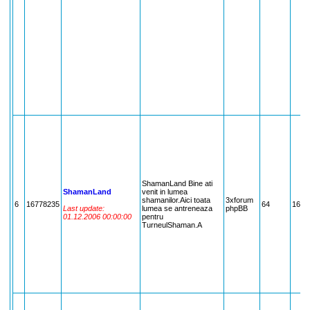
ShamanLand Bine ati
ShamanLand
venit in lumea
shamanilor.Aici toata
3xforum
6
16778235
64
1677
Last update:
lumea se antreneaza
phpBB
01.12.2006 00:00:00
pentru
TurneulShaman.A