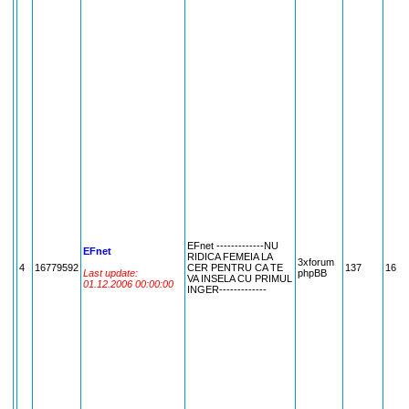
EFnet -------------NU
EFnet
RIDICA FEMEIA LA
3xforum
4
16779592
CER PENTRU CA TE
137
1677
Last update:
phpBB
VA INSELA CU PRIMUL
01.12.2006 00:00:00
INGER-------------