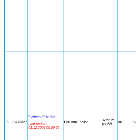
Forumul Fanilor
3xforum
5
16778827
Forumul Fanilor
96
1677
Last update:
phpBB
01.12.2006 00:00:00